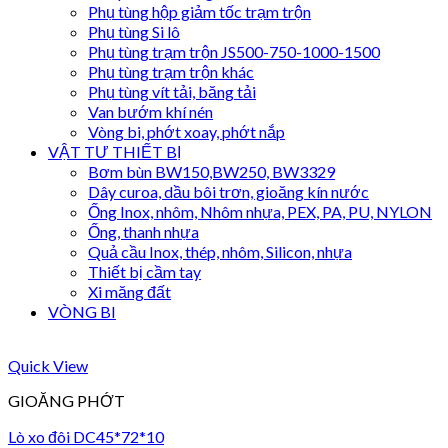
Phụ tùng hộp giảm tốc trạm trộn
Phụ tùng Si lô
Phụ tùng trạm trộn JS500-750-1000-1500
Phụ tùng trạm trộn khác
Phụ tùng vít tải, băng tải
Van bướm khí nén
Vòng bi, phớt xoay, phớt nắp
VẬT TƯ THIẾT BỊ
Bơm bùn BW150,BW250, BW3329
Dây curoa, dầu bôi trơn, gioăng kín nước
Ống Inox, nhôm, Nhôm nhựa, PEX, PA, PU, NYLON
Ống, thanh nhựa
Quả cầu Inox, thép, nhôm, Silicon, nhựa
Thiết bị cầm tay
Xi măng đất
VÒNG BI
Quick View
GIOĂNG PHỚT
Lò xo đôi DC45*72*10