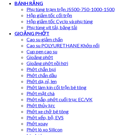
BÁNH RĂNG
Phụ tùng trạm trộn JS500-750-1000-1500
Hộp giảm tốc cối trộn
Hộp giảm tốc Cyclo và phụ tùng
Phụ tùng vít tải, băng tải
GIOĂNG PHỚT
Cao su giảm chấn
Cao su POLYURETHANE Khớp nối
Cup pen cao su
Gioăng phớt
Gioăng phớt nồi hơi
Phớt chắn bụi
Phớt chắn dầu
Phớt dạ, nỉ, len
Phớt làm kín cối trộn bê tông
Phớt mặt chà
Phớt nắp, phớt cuối trục EC/VK
Phớt thủy lực
Phớt xe chở bê tông
Phớt xếp, bộ, EVS
Phớt xoay
Phớt lò xo Silicon