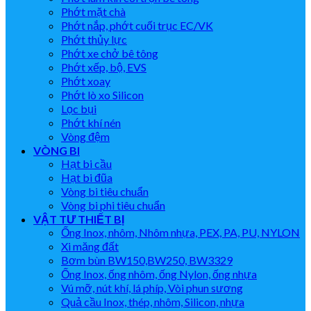
Phớt mặt chà
Phớt nắp, phớt cuối trục EC/VK
Phớt thủy lực
Phớt xe chở bê tông
Phớt xếp, bộ, EVS
Phớt xoay
Phớt lò xo Silicon
Lọc bụi
Phớt khí nén
Vòng đệm
VÒNG BI
Hạt bi cầu
Hạt bi đũa
Vòng bi tiêu chuẩn
Vòng bi phi tiêu chuẩn
VẬT TƯ THIẾT BỊ
Ống Inox, nhôm, Nhôm nhựa, PEX, PA, PU, NYLON
Xi măng đất
Bơm bùn BW150,BW250, BW3329
Ống Inox, ống nhôm, ống Nylon, ống nhựa
Vú mỡ, nút khí, lá phíp, Vòi phun sương
Quả cầu Inox, thép, nhôm, Silicon, nhựa