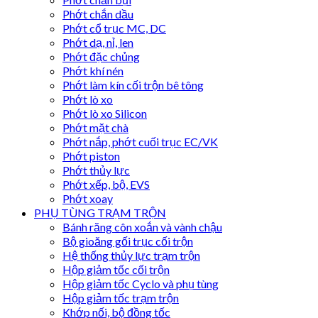
Phớt chắn dầu
Phớt cổ trục MC, DC
Phớt dạ, nỉ, len
Phớt đặc chủng
Phớt khí nén
Phớt làm kín cối trộn bê tông
Phớt lò xo
Phớt lò xo Silicon
Phớt mặt chà
Phớt nắp, phớt cuối trục EC/VK
Phớt piston
Phớt thủy lực
Phớt xếp, bộ, EVS
Phớt xoay
PHỤ TÙNG TRẠM TRỘN
Bánh răng côn xoắn và vành chậu
Bộ gioăng gối trục cối trộn
Hệ thống thủy lực trạm trộn
Hộp giảm tốc cối trộn
Hộp giảm tốc Cyclo và phụ tùng
Hộp giảm tốc trạm trộn
Khớp nối, bộ đồng tốc