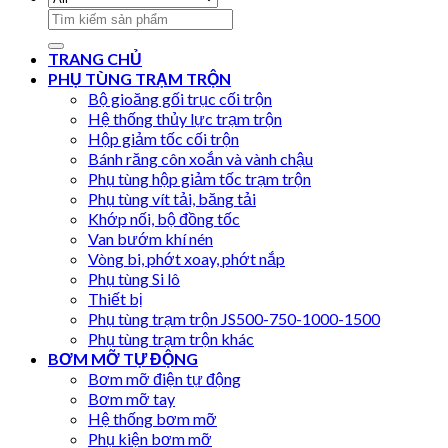
Search
for:
TRANG CHỦ
PHỤ TÙNG TRẠM TRỘN
Bộ gioăng gối trục cối trộn
Hệ thống thủy lực trạm trộn
Hộp giảm tốc cối trộn
Bánh răng côn xoắn và vành chậu
Phụ tùng hộp giảm tốc trạm trộn
Phụ tùng vít tải, băng tải
Khớp nối, bộ đồng tốc
Van bướm khí nén
Vòng bi, phớt xoay, phớt nắp
Phụ tùng Si lô
Thiết bị
Phụ tùng trạm trộn JS500-750-1000-1500
Phụ tùng trạm trộn khác
BƠM MỠ TỰ ĐỘNG
Bơm mỡ điện tự động
Bơm mỡ tay
Hệ thống bơm mỡ
Phụ kiện bơm mỡ