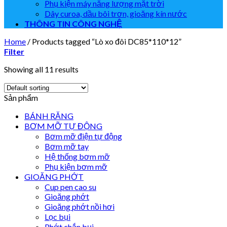
Phụ kiện máy năng lượng mặt trời
Dây curoa, dầu bôi trơn, gioăng kín nước
THÔNG TIN CÔNG NGHỆ
Home
/
Products tagged “Lò xo đôi DC85*110*12”
Filter
Showing all 11 results
Sản phẩm
BÁNH RĂNG
BƠM MỠ TỰ ĐỘNG
Bơm mỡ điện tự động
Bơm mỡ tay
Hệ thống bơm mỡ
Phụ kiện bơm mỡ
GIOĂNG PHỚT
Cup pen cao su
Gioăng phớt
Gioăng phớt nồi hơi
Lọc bụi
Phớt chắn bụi