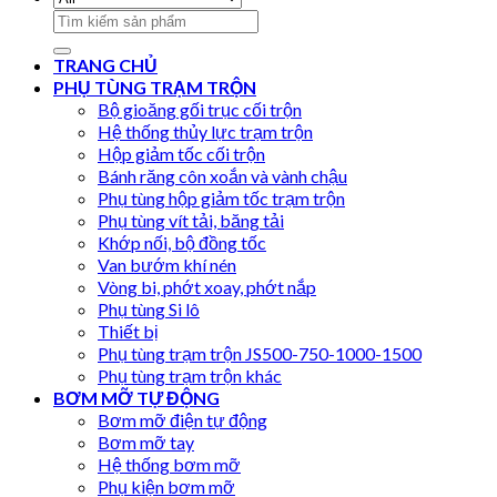
Search
for:
TRANG CHỦ
PHỤ TÙNG TRẠM TRỘN
Bộ gioăng gối trục cối trộn
Hệ thống thủy lực trạm trộn
Hộp giảm tốc cối trộn
Bánh răng côn xoắn và vành chậu
Phụ tùng hộp giảm tốc trạm trộn
Phụ tùng vít tải, băng tải
Khớp nối, bộ đồng tốc
Van bướm khí nén
Vòng bi, phớt xoay, phớt nắp
Phụ tùng Si lô
Thiết bị
Phụ tùng trạm trộn JS500-750-1000-1500
Phụ tùng trạm trộn khác
BƠM MỠ TỰ ĐỘNG
Bơm mỡ điện tự động
Bơm mỡ tay
Hệ thống bơm mỡ
Phụ kiện bơm mỡ