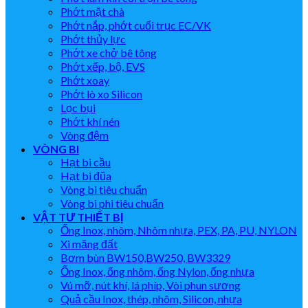
Phớt mặt chà
Phớt nắp, phớt cuối trục EC/VK
Phớt thủy lực
Phớt xe chở bê tông
Phớt xếp, bộ, EVS
Phớt xoay
Phớt lò xo Silicon
Lọc bụi
Phớt khí nén
Vòng đệm
VÒNG BI
Hạt bi cầu
Hạt bi đũa
Vòng bi tiêu chuẩn
Vòng bi phi tiêu chuẩn
VẬT TƯ THIẾT BỊ
Ống Inox, nhôm, Nhôm nhựa, PEX, PA, PU, NYLON
Xi măng đất
Bơm bùn BW150,BW250, BW3329
Ống Inox, ống nhôm, ống Nylon, ống nhựa
Vú mỡ, nút khí, lá phíp, Vòi phun sương
Quả cầu Inox, thép, nhôm, Silicon, nhựa