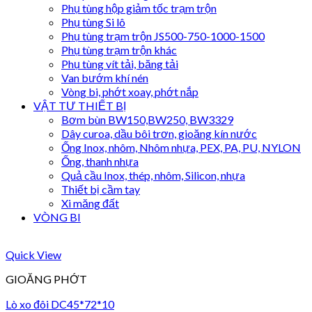
Phụ tùng hộp giảm tốc trạm trộn
Phụ tùng Si lô
Phụ tùng trạm trộn JS500-750-1000-1500
Phụ tùng trạm trộn khác
Phụ tùng vít tải, băng tải
Van bướm khí nén
Vòng bi, phớt xoay, phớt nắp
VẬT TƯ THIẾT BỊ
Bơm bùn BW150,BW250, BW3329
Dây curoa, dầu bôi trơn, gioăng kín nước
Ống Inox, nhôm, Nhôm nhựa, PEX, PA, PU, NYLON
Ống, thanh nhựa
Quả cầu Inox, thép, nhôm, Silicon, nhựa
Thiết bị cầm tay
Xi măng đất
VÒNG BI
Quick View
GIOĂNG PHỚT
Lò xo đôi DC45*72*10