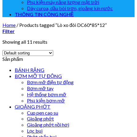
Phụ kiện máy năng lượng mặt trời
Dây curoa, dầu bôi trơn, gioăng kín nước
THÔNG TIN CÔNG NGHỆ
Home
/
Products tagged “Lò xo đôi DC60*85*12”
Filter
Showing all 11 results
Sản phẩm
BÁNH RĂNG
BƠM MỠ TỰ ĐỘNG
Bơm mỡ điện tự động
Bơm mỡ tay
Hệ thống bơm mỡ
Phụ kiện bơm mỡ
GIOĂNG PHỚT
Cup pen cao su
Gioăng phớt
Gioăng phớt nồi hơi
Lọc bụi
Phớt chắn bụi