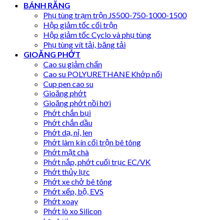
BÁNH RĂNG
Phụ tùng trạm trộn JS500-750-1000-1500
Hộp giảm tốc cối trộn
Hộp giảm tốc Cyclo và phụ tùng
Phụ tùng vít tải, băng tải
GIOĂNG PHỚT
Cao su giảm chấn
Cao su POLYURETHANE Khớp nối
Cup pen cao su
Gioăng phớt
Gioăng phớt nồi hơi
Phớt chắn bụi
Phớt chắn dầu
Phớt dạ, nỉ, len
Phớt làm kín cối trộn bê tông
Phớt mặt chà
Phớt nắp, phớt cuối trục EC/VK
Phớt thủy lực
Phớt xe chở bê tông
Phớt xếp, bộ, EVS
Phớt xoay
Phớt lò xo Silicon