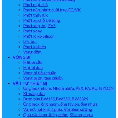
Phớt mặt chà
Phớt nắp, phớt cuối trục EC/VK
Phớt thủy lực
Phớt xe chở bê tông
Phớt xếp, bộ, EVS
Phớt xoay
Phớt lò xo Silicon
Lọc bụi
Phớt khí nén
Vòng đệm
VÒNG BI
Hạt bi cầu
Hạt bi đũa
Vòng bi tiêu chuẩn
Vòng bi phi tiêu chuẩn
VẬT TƯ THIẾT BỊ
Ống Inox, nhôm, Nhôm nhựa, PEX, PA, PU, NYLON
Xi măng đất
Bơm bùn BW150,BW250, BW3329
Ống Inox, ống nhôm, ống Nylon, ống nhựa
Vú mỡ, nút khí, lá phíp, Vòi phun sương
Quả cầu Inox, thép, nhôm, Silicon, nhựa