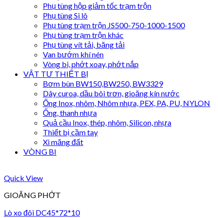
Phụ tùng hộp giảm tốc trạm trộn
Phụ tùng Si lô
Phụ tùng trạm trộn JS500-750-1000-1500
Phụ tùng trạm trộn khác
Phụ tùng vít tải, băng tải
Van bướm khí nén
Vòng bi, phớt xoay, phớt nắp
VẬT TƯ THIẾT BỊ
Bơm bùn BW150,BW250, BW3329
Dây curoa, dầu bôi trơn, gioăng kín nước
Ống Inox, nhôm, Nhôm nhựa, PEX, PA, PU, NYLON
Ống, thanh nhựa
Quả cầu Inox, thép, nhôm, Silicon, nhựa
Thiết bị cầm tay
Xi măng đất
VÒNG BI
Quick View
GIOĂNG PHỚT
Lò xo đôi DC45*72*10