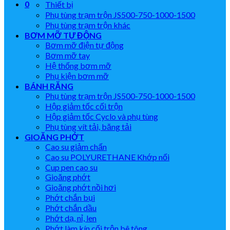
0
Thiết bị
Phụ tùng trạm trộn JS500-750-1000-1500
Phụ tùng trạm trộn khác
BƠM MỠ TỰ ĐỘNG
Bơm mỡ điện tự động
Bơm mỡ tay
Hệ thống bơm mỡ
Phụ kiện bơm mỡ
BÁNH RĂNG
Phụ tùng trạm trộn JS500-750-1000-1500
Hộp giảm tốc cối trộn
Hộp giảm tốc Cyclo và phụ tùng
Phụ tùng vít tải, băng tải
GIOĂNG PHỚT
Cao su giảm chấn
Cao su POLYURETHANE Khớp nối
Cup pen cao su
Gioăng phớt
Gioăng phớt nồi hơi
Phớt chắn bụi
Phớt chắn dầu
Phớt dạ, nỉ, len
Phớt làm kín cối trộn bê tông