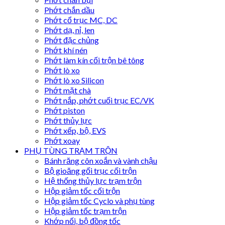
Phớt chắn dầu
Phớt cổ trục MC, DC
Phớt dạ, nỉ, len
Phớt đặc chủng
Phớt khí nén
Phớt làm kín cối trộn bê tông
Phớt lò xo
Phớt lò xo Silicon
Phớt mặt chà
Phớt nắp, phớt cuối trục EC/VK
Phớt piston
Phớt thủy lực
Phớt xếp, bộ, EVS
Phớt xoay
PHỤ TÙNG TRẠM TRỘN
Bánh răng côn xoắn và vành chậu
Bộ gioăng gối trục cối trộn
Hệ thống thủy lực trạm trộn
Hộp giảm tốc cối trộn
Hộp giảm tốc Cyclo và phụ tùng
Hộp giảm tốc trạm trộn
Khớp nối, bộ đồng tốc