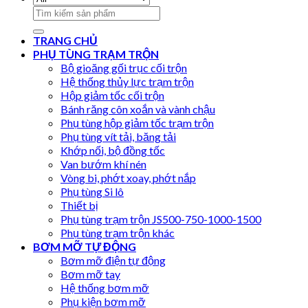
Search
for:
TRANG CHỦ
PHỤ TÙNG TRẠM TRỘN
Bộ gioăng gối trục cối trộn
Hệ thống thủy lực trạm trộn
Hộp giảm tốc cối trộn
Bánh răng côn xoắn và vành chậu
Phụ tùng hộp giảm tốc trạm trộn
Phụ tùng vít tải, băng tải
Khớp nối, bộ đồng tốc
Van bướm khí nén
Vòng bi, phớt xoay, phớt nắp
Phụ tùng Si lô
Thiết bị
Phụ tùng trạm trộn JS500-750-1000-1500
Phụ tùng trạm trộn khác
BƠM MỠ TỰ ĐỘNG
Bơm mỡ điện tự động
Bơm mỡ tay
Hệ thống bơm mỡ
Phụ kiện bơm mỡ