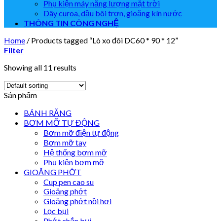
Phụ kiện máy năng lượng mặt trời
Dây curoa, dầu bôi trơn, gioăng kín nước
THÔNG TIN CÔNG NGHỆ
Home
/
Products tagged “Lò xo đôi DC60 * 90 * 12”
Filter
Showing all 11 results
Sản phẩm
BÁNH RĂNG
BƠM MỠ TỰ ĐỘNG
Bơm mỡ điện tự động
Bơm mỡ tay
Hệ thống bơm mỡ
Phụ kiện bơm mỡ
GIOĂNG PHỚT
Cup pen cao su
Gioăng phớt
Gioăng phớt nồi hơi
Lọc bụi
Phớt chắn bụi