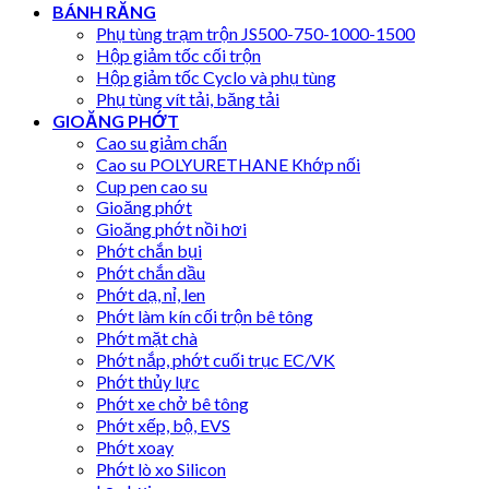
BÁNH RĂNG
Phụ tùng trạm trộn JS500-750-1000-1500
Hộp giảm tốc cối trộn
Hộp giảm tốc Cyclo và phụ tùng
Phụ tùng vít tải, băng tải
GIOĂNG PHỚT
Cao su giảm chấn
Cao su POLYURETHANE Khớp nối
Cup pen cao su
Gioăng phớt
Gioăng phớt nồi hơi
Phớt chắn bụi
Phớt chắn dầu
Phớt dạ, nỉ, len
Phớt làm kín cối trộn bê tông
Phớt mặt chà
Phớt nắp, phớt cuối trục EC/VK
Phớt thủy lực
Phớt xe chở bê tông
Phớt xếp, bộ, EVS
Phớt xoay
Phớt lò xo Silicon