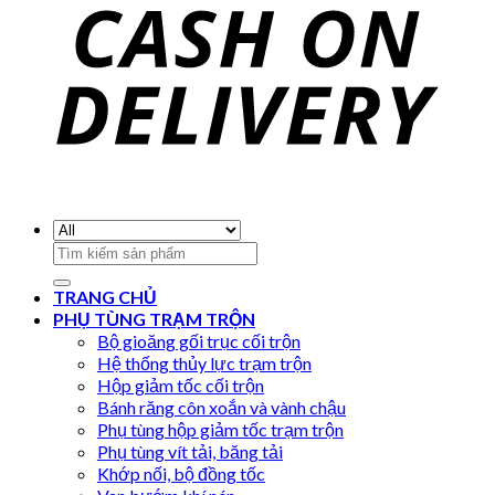
Search
for:
TRANG CHỦ
PHỤ TÙNG TRẠM TRỘN
Bộ gioăng gối trục cối trộn
Hệ thống thủy lực trạm trộn
Hộp giảm tốc cối trộn
Bánh răng côn xoắn và vành chậu
Phụ tùng hộp giảm tốc trạm trộn
Phụ tùng vít tải, băng tải
Khớp nối, bộ đồng tốc