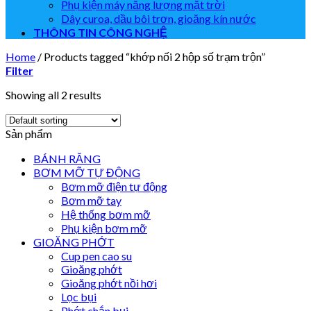
Phụ kiện máy năng lượng mặt trời
Dây curoa, dầu bôi trơn, gioăng kín nước
THÔNG TIN CÔNG NGHỆ
Home
/
Products tagged “khớp nối 2 hộp số trạm trộn”
Filter
Showing all 2 results
Sản phẩm
BÁNH RĂNG
BƠM MỠ TỰ ĐỘNG
Bơm mỡ điện tự động
Bơm mỡ tay
Hệ thống bơm mỡ
Phụ kiện bơm mỡ
GIOĂNG PHỚT
Cup pen cao su
Gioăng phớt
Gioăng phớt nồi hơi
Lọc bụi
Phớt chắn bụi