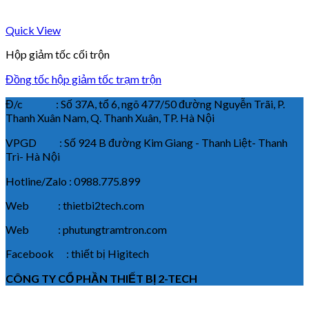
Quick View
Hộp giảm tốc cối trộn
Đồng tốc hộp giảm tốc trạm trộn
Đ/c : Số 37A, tổ 6, ngõ 477/50 đường Nguyễn Trãi, P.
Thanh Xuân Nam, Q. Thanh Xuân, TP. Hà Nội
VPGD : Số 924 B đường Kim Giang - Thanh Liệt- Thanh
Trì- Hà Nội
Hotline/Zalo : 0988.775.899
Web : thietbi2tech.com
Web : phutungtramtron.com
Facebook : thiết bị Higitech
CÔNG TY CỔ PHẦN THIẾT BỊ 2-TECH