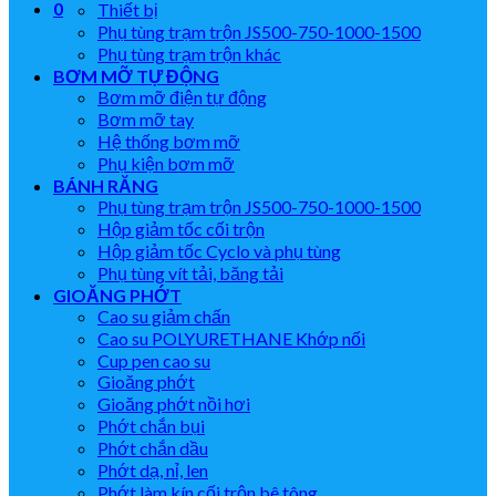
0
Thiết bị
Phụ tùng trạm trộn JS500-750-1000-1500
Phụ tùng trạm trộn khác
BƠM MỠ TỰ ĐỘNG
Bơm mỡ điện tự động
Bơm mỡ tay
Hệ thống bơm mỡ
Phụ kiện bơm mỡ
BÁNH RĂNG
Phụ tùng trạm trộn JS500-750-1000-1500
Hộp giảm tốc cối trộn
Hộp giảm tốc Cyclo và phụ tùng
Phụ tùng vít tải, băng tải
GIOĂNG PHỚT
Cao su giảm chấn
Cao su POLYURETHANE Khớp nối
Cup pen cao su
Gioăng phớt
Gioăng phớt nồi hơi
Phớt chắn bụi
Phớt chắn dầu
Phớt dạ, nỉ, len
Phớt làm kín cối trộn bê tông