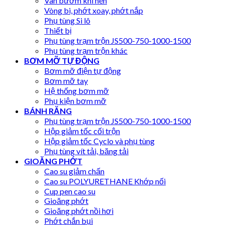
Van bướm khí nén
Vòng bi, phớt xoay, phớt nắp
Phụ tùng Si lô
Thiết bị
Phụ tùng trạm trộn JS500-750-1000-1500
Phụ tùng trạm trộn khác
BƠM MỠ TỰ ĐỘNG
Bơm mỡ điện tự động
Bơm mỡ tay
Hệ thống bơm mỡ
Phụ kiện bơm mỡ
BÁNH RĂNG
Phụ tùng trạm trộn JS500-750-1000-1500
Hộp giảm tốc cối trộn
Hộp giảm tốc Cyclo và phụ tùng
Phụ tùng vít tải, băng tải
GIOĂNG PHỚT
Cao su giảm chấn
Cao su POLYURETHANE Khớp nối
Cup pen cao su
Gioăng phớt
Gioăng phớt nồi hơi
Phớt chắn bụi