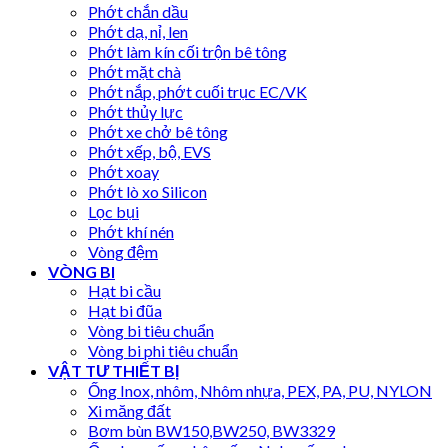
Phớt chắn dầu
Phớt dạ, nỉ, len
Phớt làm kín cối trộn bê tông
Phớt mặt chà
Phớt nắp, phớt cuối trục EC/VK
Phớt thủy lực
Phớt xe chở bê tông
Phớt xếp, bộ, EVS
Phớt xoay
Phớt lò xo Silicon
Lọc bụi
Phớt khí nén
Vòng đệm
VÒNG BI
Hạt bi cầu
Hạt bi đũa
Vòng bi tiêu chuẩn
Vòng bi phi tiêu chuẩn
VẬT TƯ THIẾT BỊ
Ống Inox, nhôm, Nhôm nhựa, PEX, PA, PU, NYLON
Xi măng đất
Bơm bùn BW150,BW250, BW3329