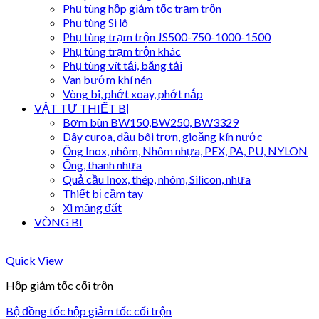
Phụ tùng hộp giảm tốc trạm trộn
Phụ tùng Si lô
Phụ tùng trạm trộn JS500-750-1000-1500
Phụ tùng trạm trộn khác
Phụ tùng vít tải, băng tải
Van bướm khí nén
Vòng bi, phớt xoay, phớt nắp
VẬT TƯ THIẾT BỊ
Bơm bùn BW150,BW250, BW3329
Dây curoa, dầu bôi trơn, gioăng kín nước
Ống Inox, nhôm, Nhôm nhựa, PEX, PA, PU, NYLON
Ống, thanh nhựa
Quả cầu Inox, thép, nhôm, Silicon, nhựa
Thiết bị cầm tay
Xi măng đất
VÒNG BI
Quick View
Hộp giảm tốc cối trộn
Bộ đồng tốc hộp giảm tốc cối trộn