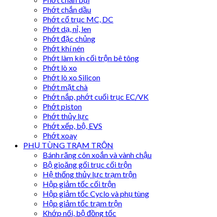
Phớt chắn dầu
Phớt cổ trục MC, DC
Phớt dạ, nỉ, len
Phớt đặc chủng
Phớt khí nén
Phớt làm kín cối trộn bê tông
Phớt lò xo
Phớt lò xo Silicon
Phớt mặt chà
Phớt nắp, phớt cuối trục EC/VK
Phớt piston
Phớt thủy lực
Phớt xếp, bộ, EVS
Phớt xoay
PHỤ TÙNG TRẠM TRỘN
Bánh răng côn xoắn và vành chậu
Bộ gioăng gối trục cối trộn
Hệ thống thủy lực trạm trộn
Hộp giảm tốc cối trộn
Hộp giảm tốc Cyclo và phụ tùng
Hộp giảm tốc trạm trộn
Khớp nối, bộ đồng tốc