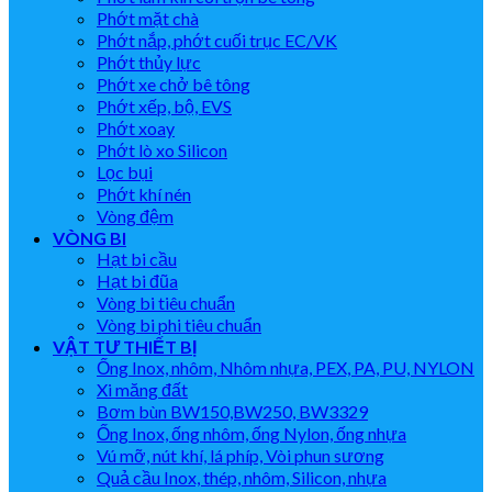
Phớt mặt chà
Phớt nắp, phớt cuối trục EC/VK
Phớt thủy lực
Phớt xe chở bê tông
Phớt xếp, bộ, EVS
Phớt xoay
Phớt lò xo Silicon
Lọc bụi
Phớt khí nén
Vòng đệm
VÒNG BI
Hạt bi cầu
Hạt bi đũa
Vòng bi tiêu chuẩn
Vòng bi phi tiêu chuẩn
VẬT TƯ THIẾT BỊ
Ống Inox, nhôm, Nhôm nhựa, PEX, PA, PU, NYLON
Xi măng đất
Bơm bùn BW150,BW250, BW3329
Ống Inox, ống nhôm, ống Nylon, ống nhựa
Vú mỡ, nút khí, lá phíp, Vòi phun sương
Quả cầu Inox, thép, nhôm, Silicon, nhựa