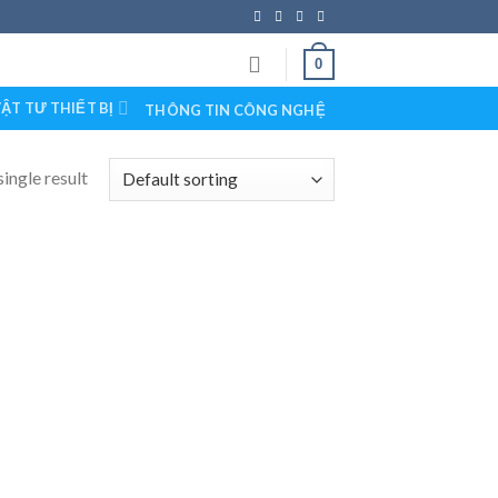
0
ẬT TƯ THIẾT BỊ
THÔNG TIN CÔNG NGHỆ
ingle result