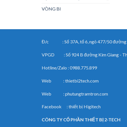
VÒNG BI
Đ/c : Số 37A, tổ 6, ngõ 477/50 đường Ng
VPGD : Số 924 B đường Kim Giang - Than
Hotline/Zalo : 0988.775.899
Web : thietbi2tech.com
Web : phutungtramtron.com
Facebook : thiết bị Higitech
CÔNG TY CỔ PHẦN THIẾT BỊ 2-TECH