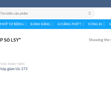
earch
r:
 MỠ TỰ ĐỘNG
BÁNH RĂNG
GIOĂNG PHỚT
VÒNG BI
V
Showing the s
 SỐ LSY”
TÙNG TRẠM TRỘN
 hộp giảm tốc 273