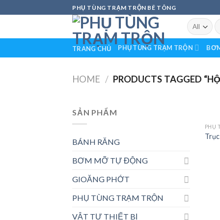
Skip
PHỤ TÙNG TRẠM TRỘN BÊ TÔNG
to
S
content
fo
PHỤ TÙNG TRẠM TRỘN
BƠM
TRANG CHỦ
HOME
/
PRODUCTS TAGGED “HỘP
SẢN PHẨM
PHỤ 
Trục
BÁNH RĂNG
BƠM MỠ TỰ ĐỘNG
GIOĂNG PHỚT
PHỤ TÙNG TRẠM TRỘN
VẬT TƯ THIẾT BỊ