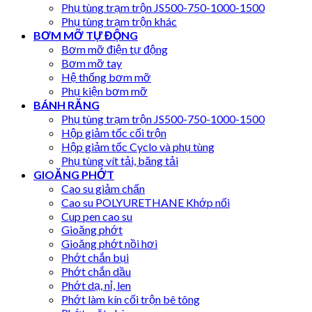
Phụ tùng trạm trộn JS500-750-1000-1500
Phụ tùng trạm trộn khác
BƠM MỠ TỰ ĐỘNG
Bơm mỡ điện tự động
Bơm mỡ tay
Hệ thống bơm mỡ
Phụ kiện bơm mỡ
BÁNH RĂNG
Phụ tùng trạm trộn JS500-750-1000-1500
Hộp giảm tốc cối trộn
Hộp giảm tốc Cyclo và phụ tùng
Phụ tùng vít tải, băng tải
GIOĂNG PHỚT
Cao su giảm chấn
Cao su POLYURETHANE Khớp nối
Cup pen cao su
Gioăng phớt
Gioăng phớt nồi hơi
Phớt chắn bụi
Phớt chắn dầu
Phớt dạ, nỉ, len
Phớt làm kín cối trộn bê tông