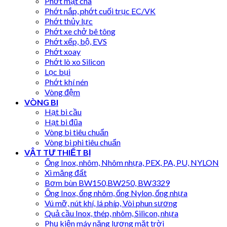
Phớt mặt chà
Phớt nắp, phớt cuối trục EC/VK
Phớt thủy lực
Phớt xe chở bê tông
Phớt xếp, bộ, EVS
Phớt xoay
Phớt lò xo Silicon
Lọc bụi
Phớt khí nén
Vòng đệm
VÒNG BI
Hạt bi cầu
Hạt bi đũa
Vòng bi tiêu chuẩn
Vòng bi phi tiêu chuẩn
VẬT TƯ THIẾT BỊ
Ống Inox, nhôm, Nhôm nhựa, PEX, PA, PU, NYLON
Xi măng đất
Bơm bùn BW150,BW250, BW3329
Ống Inox, ống nhôm, ống Nylon, ống nhựa
Vú mỡ, nút khí, lá phíp, Vòi phun sương
Quả cầu Inox, thép, nhôm, Silicon, nhựa
Phụ kiện máy năng lượng mặt trời