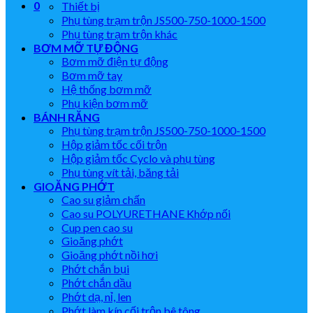
0
Thiết bị
Phụ tùng trạm trộn JS500-750-1000-1500
Phụ tùng trạm trộn khác
BƠM MỠ TỰ ĐỘNG
Bơm mỡ điện tự động
Bơm mỡ tay
Hệ thống bơm mỡ
Phụ kiện bơm mỡ
BÁNH RĂNG
Phụ tùng trạm trộn JS500-750-1000-1500
Hộp giảm tốc cối trộn
Hộp giảm tốc Cyclo và phụ tùng
Phụ tùng vít tải, băng tải
GIOĂNG PHỚT
Cao su giảm chấn
Cao su POLYURETHANE Khớp nối
Cup pen cao su
Gioăng phớt
Gioăng phớt nồi hơi
Phớt chắn bụi
Phớt chắn dầu
Phớt dạ, nỉ, len
Phớt làm kín cối trộn bê tông