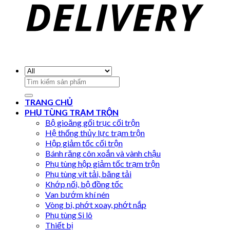
Search
for:
TRANG CHỦ
PHỤ TÙNG TRẠM TRỘN
Bộ gioăng gối trục cối trộn
Hệ thống thủy lực trạm trộn
Hộp giảm tốc cối trộn
Bánh răng côn xoắn và vành chậu
Phụ tùng hộp giảm tốc trạm trộn
Phụ tùng vít tải, băng tải
Khớp nối, bộ đồng tốc
Van bướm khí nén
Vòng bi, phớt xoay, phớt nắp
Phụ tùng Si lô
Thiết bị