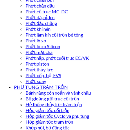
Phớt chắn dầu
Phớt cổ trục MC, DC
Phớt dạ, nỉ, len
Phớt đặc chủng
Phớt khí nén
Phớt làm kín cối trộn bê tông
Phớt lò xo
Phớt lò xo Silicon
Phớt mặt chà
Phớt nắp, phớt cuối trục EC/VK
Phớt piston
Phớt thủy lực
Phớt xếp, bộ, EVS
Phớt xoay
PHỤ TÙNG TRẠM TRỘN
Bánh răng côn xoắn và vành chậu
Bộ gioăng gối trục cối trộn
Hệ thống thủy lực trạm trộn
Hộp giảm tốc cối trộn
Hộp giảm tốc Cyclo và phụ tùng
Hộp giảm tốc trạm trộn
Khớp nối, bộ đồng tốc