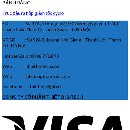
BÁNH RĂNG
Trục đầu ra hộp giảm tốc cyclo
Đ/c : Số 37A, tổ 6, ngõ 477/50 đường Nguyễn Trãi, P.
Thanh Xuân Nam, Q. Thanh Xuân, TP. Hà Nội
VPGD : Số 924 B đường Kim Giang - Thanh Liệt- Thanh
Trì- Hà Nội
Hotline/Zalo : 0988.775.899
Web : thietbi2tech.com
Web : phutungtramtron.com
Facebook : thiết bị Higitech
CÔNG TY CỔ PHẦN THIẾT BỊ 2-TECH