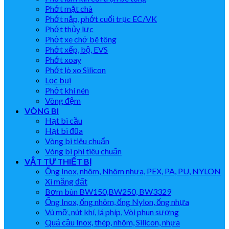
Phớt mặt chà
Phớt nắp, phớt cuối trục EC/VK
Phớt thủy lực
Phớt xe chở bê tông
Phớt xếp, bộ, EVS
Phớt xoay
Phớt lò xo Silicon
Lọc bụi
Phớt khí nén
Vòng đệm
VÒNG BI
Hạt bi cầu
Hạt bi đũa
Vòng bi tiêu chuẩn
Vòng bi phi tiêu chuẩn
VẬT TƯ THIẾT BỊ
Ống Inox, nhôm, Nhôm nhựa, PEX, PA, PU, NYLON
Xi măng đất
Bơm bùn BW150,BW250, BW3329
Ống Inox, ống nhôm, ống Nylon, ống nhựa
Vú mỡ, nút khí, lá phíp, Vòi phun sương
Quả cầu Inox, thép, nhôm, Silicon, nhựa