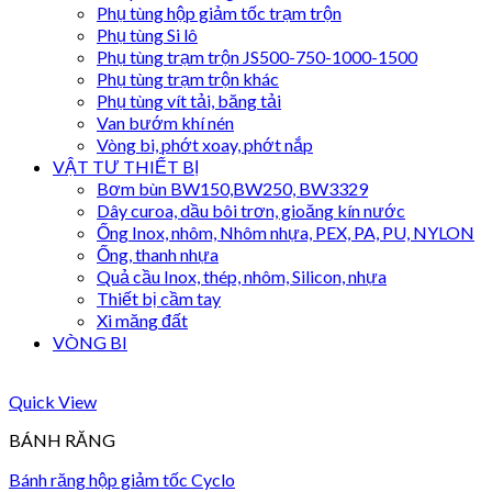
Phụ tùng hộp giảm tốc trạm trộn
Phụ tùng Si lô
Phụ tùng trạm trộn JS500-750-1000-1500
Phụ tùng trạm trộn khác
Phụ tùng vít tải, băng tải
Van bướm khí nén
Vòng bi, phớt xoay, phớt nắp
VẬT TƯ THIẾT BỊ
Bơm bùn BW150,BW250, BW3329
Dây curoa, dầu bôi trơn, gioăng kín nước
Ống Inox, nhôm, Nhôm nhựa, PEX, PA, PU, NYLON
Ống, thanh nhựa
Quả cầu Inox, thép, nhôm, Silicon, nhựa
Thiết bị cầm tay
Xi măng đất
VÒNG BI
Quick View
BÁNH RĂNG
Bánh răng hộp giảm tốc Cyclo