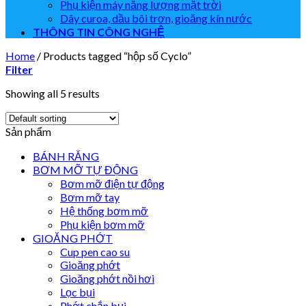
Phụ kiện máy năng lượng mặt trời
Dây curoa, dầu bôi trơn, gioăng kín nước
THÔNG TIN CÔNG NGHỆ
Home
/
Products tagged “hộp số Cyclo”
Filter
Showing all 5 results
Sản phẩm
BÁNH RĂNG
BƠM MỠ TỰ ĐỘNG
Bơm mỡ điện tự động
Bơm mỡ tay
Hệ thống bơm mỡ
Phụ kiện bơm mỡ
GIOĂNG PHỚT
Cup pen cao su
Gioăng phớt
Gioăng phớt nồi hơi
Lọc bụi
Phớt chắn bụi