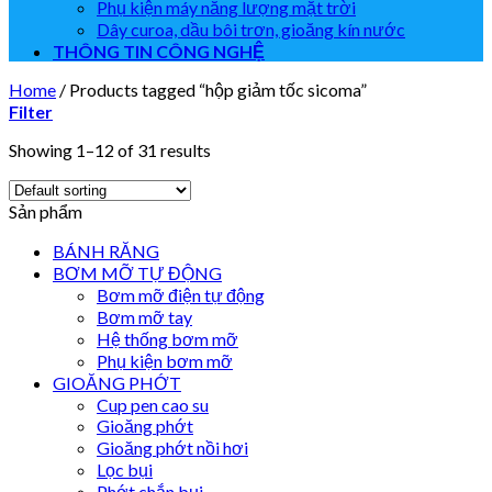
Phụ kiện máy năng lượng mặt trời
Dây curoa, dầu bôi trơn, gioăng kín nước
THÔNG TIN CÔNG NGHỆ
Home
/
Products tagged “hộp giảm tốc sicoma”
Filter
Showing 1–12 of 31 results
Sản phẩm
BÁNH RĂNG
BƠM MỠ TỰ ĐỘNG
Bơm mỡ điện tự động
Bơm mỡ tay
Hệ thống bơm mỡ
Phụ kiện bơm mỡ
GIOĂNG PHỚT
Cup pen cao su
Gioăng phớt
Gioăng phớt nồi hơi
Lọc bụi
Phớt chắn bụi