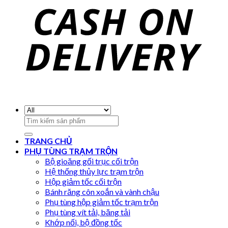
Search
for:
TRANG CHỦ
PHỤ TÙNG TRẠM TRỘN
Bộ gioăng gối trục cối trộn
Hệ thống thủy lực trạm trộn
Hộp giảm tốc cối trộn
Bánh răng côn xoắn và vành chậu
Phụ tùng hộp giảm tốc trạm trộn
Phụ tùng vít tải, băng tải
Khớp nối, bộ đồng tốc