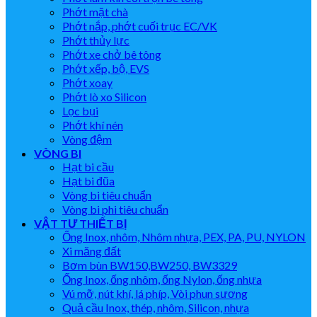
Phớt mặt chà
Phớt nắp, phớt cuối trục EC/VK
Phớt thủy lực
Phớt xe chở bê tông
Phớt xếp, bộ, EVS
Phớt xoay
Phớt lò xo Silicon
Lọc bụi
Phớt khí nén
Vòng đệm
VÒNG BI
Hạt bi cầu
Hạt bi đũa
Vòng bi tiêu chuẩn
Vòng bi phi tiêu chuẩn
VẬT TƯ THIẾT BỊ
Ống Inox, nhôm, Nhôm nhựa, PEX, PA, PU, NYLON
Xi măng đất
Bơm bùn BW150,BW250, BW3329
Ống Inox, ống nhôm, ống Nylon, ống nhựa
Vú mỡ, nút khí, lá phíp, Vòi phun sương
Quả cầu Inox, thép, nhôm, Silicon, nhựa