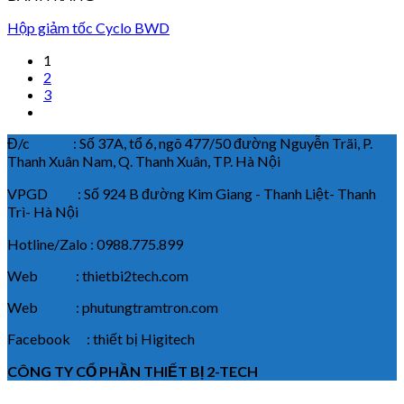
Hộp giảm tốc Cyclo BWD
1
2
3
Đ/c : Số 37A, tổ 6, ngõ 477/50 đường Nguyễn Trãi, P.
Thanh Xuân Nam, Q. Thanh Xuân, TP. Hà Nội
VPGD : Số 924 B đường Kim Giang - Thanh Liệt- Thanh
Trì- Hà Nội
Hotline/Zalo : 0988.775.899
Web : thietbi2tech.com
Web : phutungtramtron.com
Facebook : thiết bị Higitech
CÔNG TY CỔ PHẦN THIẾT BỊ 2-TECH