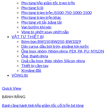
Phụ tùng hộp giảm tốc trạm trộn
Phụ tùng Si lô
Phụ tùng trạm trộn JS500-750-1000-1500
Phụ tùng trạm trộn khác
Phụ tùng vít tải, băng tải
Van bướm khí nén
Vòng bi, phớt xoay, phớt nắp
VẬT TƯ THIẾT BỊ
Bơm bùn BW150,BW250, BW3329
Dây curoa, dầu bôi trơn, gioăng kín nước
Ống Inox, nhôm, Nhôm nhựa, PEX, PA, PU, NYLON
Ống, thanh nhựa
Quả cầu Inox, thép, nhôm, Silicon, nhựa
Thiết bị cầm tay
Xi măng đất
VÒNG BI
Quick View
BÁNH RĂNG
Bánh răng hành tinh hộp giảm tốc cối trộn bê tông