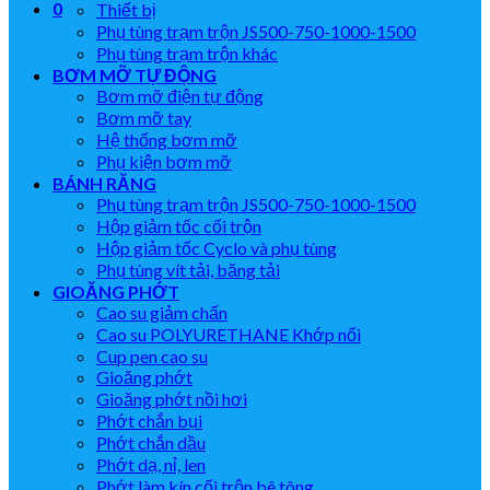
0
Thiết bị
Phụ tùng trạm trộn JS500-750-1000-1500
Phụ tùng trạm trộn khác
BƠM MỠ TỰ ĐỘNG
Bơm mỡ điện tự động
Bơm mỡ tay
Hệ thống bơm mỡ
Phụ kiện bơm mỡ
BÁNH RĂNG
Phụ tùng trạm trộn JS500-750-1000-1500
Hộp giảm tốc cối trộn
Hộp giảm tốc Cyclo và phụ tùng
Phụ tùng vít tải, băng tải
GIOĂNG PHỚT
Cao su giảm chấn
Cao su POLYURETHANE Khớp nối
Cup pen cao su
Gioăng phớt
Gioăng phớt nồi hơi
Phớt chắn bụi
Phớt chắn dầu
Phớt dạ, nỉ, len
Phớt làm kín cối trộn bê tông