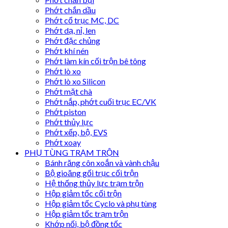
Phớt chắn dầu
Phớt cổ trục MC, DC
Phớt dạ, nỉ, len
Phớt đặc chủng
Phớt khí nén
Phớt làm kín cối trộn bê tông
Phớt lò xo
Phớt lò xo Silicon
Phớt mặt chà
Phớt nắp, phớt cuối trục EC/VK
Phớt piston
Phớt thủy lực
Phớt xếp, bộ, EVS
Phớt xoay
PHỤ TÙNG TRẠM TRỘN
Bánh răng côn xoắn và vành chậu
Bộ gioăng gối trục cối trộn
Hệ thống thủy lực trạm trộn
Hộp giảm tốc cối trộn
Hộp giảm tốc Cyclo và phụ tùng
Hộp giảm tốc trạm trộn
Khớp nối, bộ đồng tốc