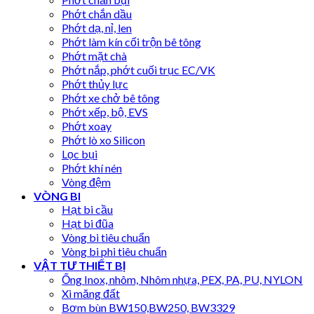
Phớt chắn dầu
Phớt dạ, nỉ, len
Phớt làm kín cối trộn bê tông
Phớt mặt chà
Phớt nắp, phớt cuối trục EC/VK
Phớt thủy lực
Phớt xe chở bê tông
Phớt xếp, bộ, EVS
Phớt xoay
Phớt lò xo Silicon
Lọc bụi
Phớt khí nén
Vòng đệm
VÒNG BI
Hạt bi cầu
Hạt bi đũa
Vòng bi tiêu chuẩn
Vòng bi phi tiêu chuẩn
VẬT TƯ THIẾT BỊ
Ống Inox, nhôm, Nhôm nhựa, PEX, PA, PU, NYLON
Xi măng đất
Bơm bùn BW150,BW250, BW3329