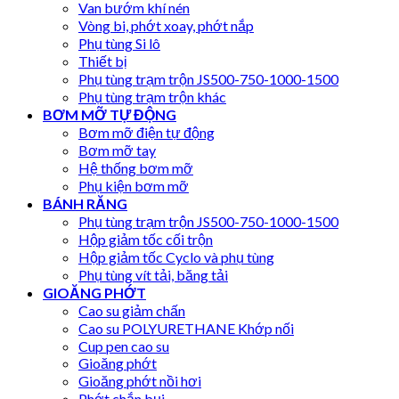
Van bướm khí nén
Vòng bi, phớt xoay, phớt nắp
Phụ tùng Si lô
Thiết bị
Phụ tùng trạm trộn JS500-750-1000-1500
Phụ tùng trạm trộn khác
BƠM MỠ TỰ ĐỘNG
Bơm mỡ điện tự động
Bơm mỡ tay
Hệ thống bơm mỡ
Phụ kiện bơm mỡ
BÁNH RĂNG
Phụ tùng trạm trộn JS500-750-1000-1500
Hộp giảm tốc cối trộn
Hộp giảm tốc Cyclo và phụ tùng
Phụ tùng vít tải, băng tải
GIOĂNG PHỚT
Cao su giảm chấn
Cao su POLYURETHANE Khớp nối
Cup pen cao su
Gioăng phớt
Gioăng phớt nồi hơi
Phớt chắn bụi