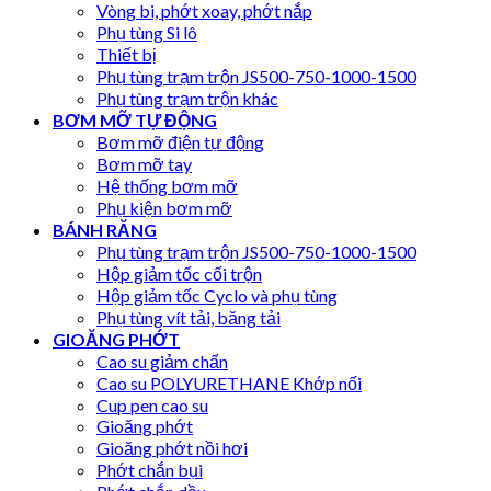
Vòng bi, phớt xoay, phớt nắp
Phụ tùng Si lô
Thiết bị
Phụ tùng trạm trộn JS500-750-1000-1500
Phụ tùng trạm trộn khác
BƠM MỠ TỰ ĐỘNG
Bơm mỡ điện tự động
Bơm mỡ tay
Hệ thống bơm mỡ
Phụ kiện bơm mỡ
BÁNH RĂNG
Phụ tùng trạm trộn JS500-750-1000-1500
Hộp giảm tốc cối trộn
Hộp giảm tốc Cyclo và phụ tùng
Phụ tùng vít tải, băng tải
GIOĂNG PHỚT
Cao su giảm chấn
Cao su POLYURETHANE Khớp nối
Cup pen cao su
Gioăng phớt
Gioăng phớt nồi hơi
Phớt chắn bụi