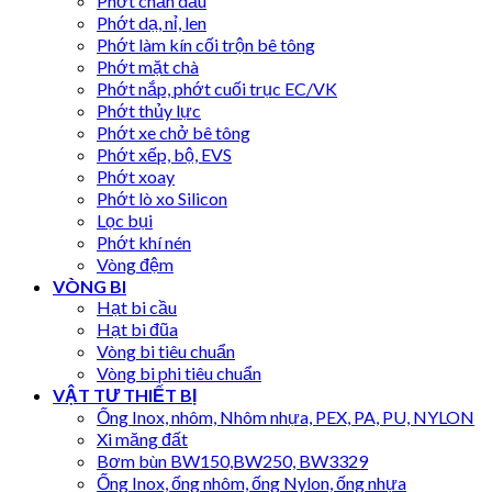
Phớt chắn dầu
Phớt dạ, nỉ, len
Phớt làm kín cối trộn bê tông
Phớt mặt chà
Phớt nắp, phớt cuối trục EC/VK
Phớt thủy lực
Phớt xe chở bê tông
Phớt xếp, bộ, EVS
Phớt xoay
Phớt lò xo Silicon
Lọc bụi
Phớt khí nén
Vòng đệm
VÒNG BI
Hạt bi cầu
Hạt bi đũa
Vòng bi tiêu chuẩn
Vòng bi phi tiêu chuẩn
VẬT TƯ THIẾT BỊ
Ống Inox, nhôm, Nhôm nhựa, PEX, PA, PU, NYLON
Xi măng đất
Bơm bùn BW150,BW250, BW3329
Ống Inox, ống nhôm, ống Nylon, ống nhựa