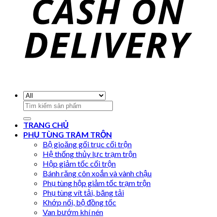
Search
for:
TRANG CHỦ
PHỤ TÙNG TRẠM TRỘN
Bộ gioăng gối trục cối trộn
Hệ thống thủy lực trạm trộn
Hộp giảm tốc cối trộn
Bánh răng côn xoắn và vành chậu
Phụ tùng hộp giảm tốc trạm trộn
Phụ tùng vít tải, băng tải
Khớp nối, bộ đồng tốc
Van bướm khí nén