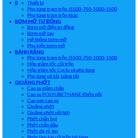
0
Thiết bị
Phụ tùng trạm trộn JS500-750-1000-1500
Phụ tùng trạm trộn khác
BƠM MỠ TỰ ĐỘNG
Bơm mỡ điện tự động
Bơm mỡ tay
Hệ thống bơm mỡ
Phụ kiện bơm mỡ
BÁNH RĂNG
Phụ tùng trạm trộn JS500-750-1000-1500
Hộp giảm tốc cối trộn
Hộp giảm tốc Cyclo và phụ tùng
Phụ tùng vít tải, băng tải
GIOĂNG PHỚT
Cao su giảm chấn
Cao su POLYURETHANE Khớp nối
Cup pen cao su
Gioăng phớt
Gioăng phớt nồi hơi
Phớt chắn bụi
Phớt chắn dầu
Phớt dạ, nỉ, len
Phớt làm kín cối trộn bê tông