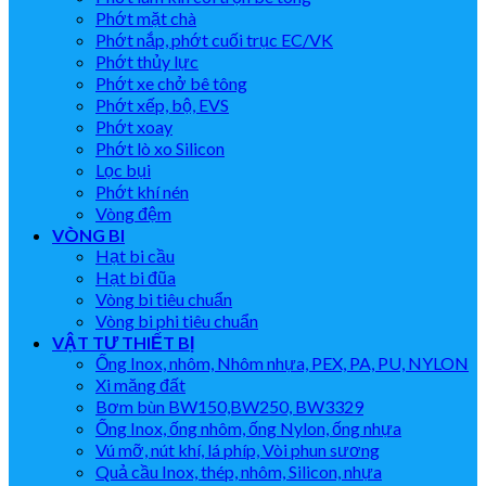
Phớt mặt chà
Phớt nắp, phớt cuối trục EC/VK
Phớt thủy lực
Phớt xe chở bê tông
Phớt xếp, bộ, EVS
Phớt xoay
Phớt lò xo Silicon
Lọc bụi
Phớt khí nén
Vòng đệm
VÒNG BI
Hạt bi cầu
Hạt bi đũa
Vòng bi tiêu chuẩn
Vòng bi phi tiêu chuẩn
VẬT TƯ THIẾT BỊ
Ống Inox, nhôm, Nhôm nhựa, PEX, PA, PU, NYLON
Xi măng đất
Bơm bùn BW150,BW250, BW3329
Ống Inox, ống nhôm, ống Nylon, ống nhựa
Vú mỡ, nút khí, lá phíp, Vòi phun sương
Quả cầu Inox, thép, nhôm, Silicon, nhựa