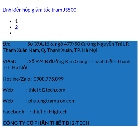
Linh kiện hộp giảm tốc trạm JS500
1
2
Đ/c : Số 37A, tổ 6, ngõ 477/50 đường Nguyễn Trãi, P.
Thanh Xuân Nam, Q. Thanh Xuân, TP. Hà Nội
VPGD : Số 924 B đường Kim Giang - Thanh Liệt- Thanh
Trì- Hà Nội
Hotline/Zalo : 0988.775.899
Web : thietbi2tech.com
Web : phutungtramtron.com
Facebook : thiết bị Higitech
CÔNG TY CỔ PHẦN THIẾT BỊ 2-TECH