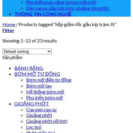
Phụ kiện máy năng lượng mặt trời
Dây curoa, dầu bôi trơn, gioăng kín nước
THÔNG TIN CÔNG NGHỆ
Home
/
Products tagged “hộp giảm tốc gầu kíp trạm JS”
Filter
Showing 1–12 of 23 results
Sản phẩm
BÁNH RĂNG
BƠM MỠ TỰ ĐỘNG
Bơm mỡ điện tự động
Bơm mỡ tay
Hệ thống bơm mỡ
Phụ kiện bơm mỡ
GIOĂNG PHỚT
Cup pen cao su
Gioăng phớt
Gioăng phớt nồi hơi
Lọc bụi
Phớt chắn bụi