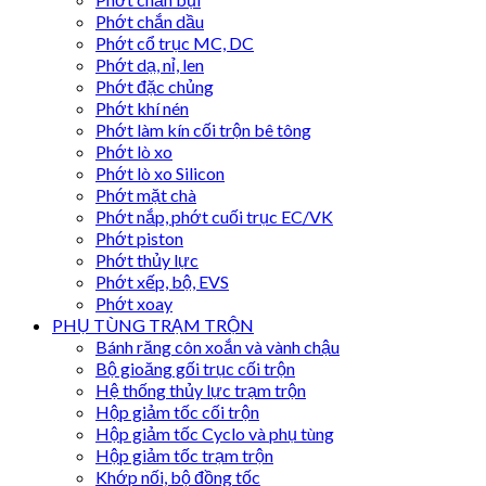
Phớt chắn dầu
Phớt cổ trục MC, DC
Phớt dạ, nỉ, len
Phớt đặc chủng
Phớt khí nén
Phớt làm kín cối trộn bê tông
Phớt lò xo
Phớt lò xo Silicon
Phớt mặt chà
Phớt nắp, phớt cuối trục EC/VK
Phớt piston
Phớt thủy lực
Phớt xếp, bộ, EVS
Phớt xoay
PHỤ TÙNG TRẠM TRỘN
Bánh răng côn xoắn và vành chậu
Bộ gioăng gối trục cối trộn
Hệ thống thủy lực trạm trộn
Hộp giảm tốc cối trộn
Hộp giảm tốc Cyclo và phụ tùng
Hộp giảm tốc trạm trộn
Khớp nối, bộ đồng tốc