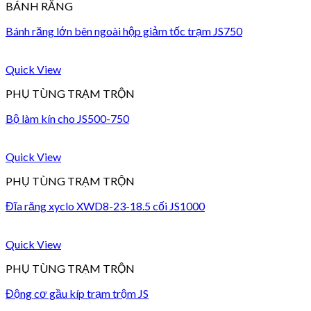
BÁNH RĂNG
Bánh răng lớn bên ngoài hộp giảm tốc trạm JS750
Quick View
PHỤ TÙNG TRẠM TRỘN
Bộ làm kín cho JS500-750
Quick View
PHỤ TÙNG TRẠM TRỘN
Đĩa răng xyclo XWD8-23-18.5 cối JS1000
Quick View
PHỤ TÙNG TRẠM TRỘN
Động cơ gầu kíp trạm trộm JS