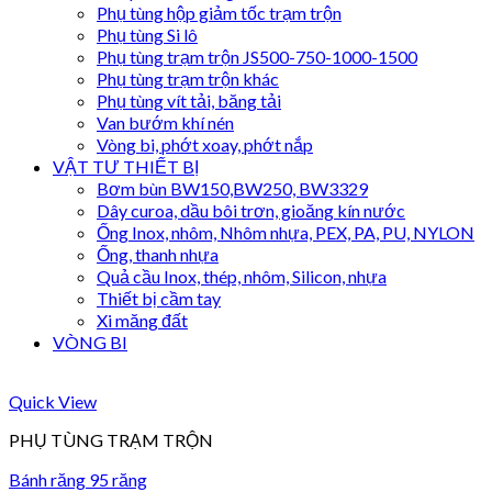
Phụ tùng hộp giảm tốc trạm trộn
Phụ tùng Si lô
Phụ tùng trạm trộn JS500-750-1000-1500
Phụ tùng trạm trộn khác
Phụ tùng vít tải, băng tải
Van bướm khí nén
Vòng bi, phớt xoay, phớt nắp
VẬT TƯ THIẾT BỊ
Bơm bùn BW150,BW250, BW3329
Dây curoa, dầu bôi trơn, gioăng kín nước
Ống Inox, nhôm, Nhôm nhựa, PEX, PA, PU, NYLON
Ống, thanh nhựa
Quả cầu Inox, thép, nhôm, Silicon, nhựa
Thiết bị cầm tay
Xi măng đất
VÒNG BI
Quick View
PHỤ TÙNG TRẠM TRỘN
Bánh răng 95 răng