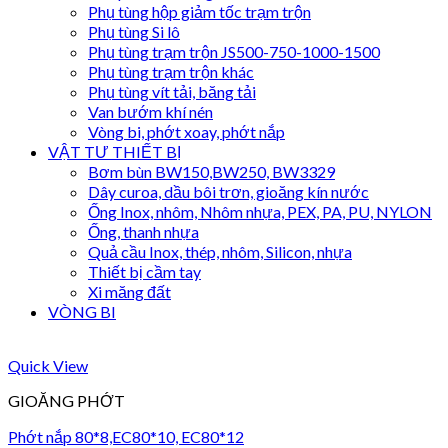
Phụ tùng hộp giảm tốc trạm trộn
Phụ tùng Si lô
Phụ tùng trạm trộn JS500-750-1000-1500
Phụ tùng trạm trộn khác
Phụ tùng vít tải, băng tải
Van bướm khí nén
Vòng bi, phớt xoay, phớt nắp
VẬT TƯ THIẾT BỊ
Bơm bùn BW150,BW250, BW3329
Dây curoa, dầu bôi trơn, gioăng kín nước
Ống Inox, nhôm, Nhôm nhựa, PEX, PA, PU, NYLON
Ống, thanh nhựa
Quả cầu Inox, thép, nhôm, Silicon, nhựa
Thiết bị cầm tay
Xi măng đất
VÒNG BI
Quick View
GIOĂNG PHỚT
Phớt nắp 80*8,EC80*10, EC80*12