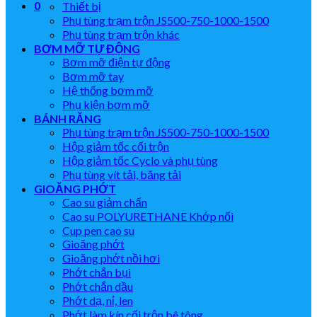
0
Thiết bị
Phụ tùng trạm trộn JS500-750-1000-1500
Phụ tùng trạm trộn khác
BƠM MỠ TỰ ĐỘNG
Bơm mỡ điện tự động
Bơm mỡ tay
Hệ thống bơm mỡ
Phụ kiện bơm mỡ
BÁNH RĂNG
Phụ tùng trạm trộn JS500-750-1000-1500
Hộp giảm tốc cối trộn
Hộp giảm tốc Cyclo và phụ tùng
Phụ tùng vít tải, băng tải
GIOĂNG PHỚT
Cao su giảm chấn
Cao su POLYURETHANE Khớp nối
Cup pen cao su
Gioăng phớt
Gioăng phớt nồi hơi
Phớt chắn bụi
Phớt chắn dầu
Phớt dạ, nỉ, len
Phớt làm kín cối trộn bê tông