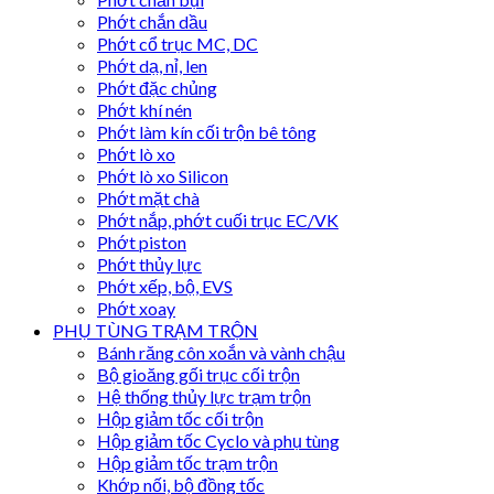
Phớt chắn dầu
Phớt cổ trục MC, DC
Phớt dạ, nỉ, len
Phớt đặc chủng
Phớt khí nén
Phớt làm kín cối trộn bê tông
Phớt lò xo
Phớt lò xo Silicon
Phớt mặt chà
Phớt nắp, phớt cuối trục EC/VK
Phớt piston
Phớt thủy lực
Phớt xếp, bộ, EVS
Phớt xoay
PHỤ TÙNG TRẠM TRỘN
Bánh răng côn xoắn và vành chậu
Bộ gioăng gối trục cối trộn
Hệ thống thủy lực trạm trộn
Hộp giảm tốc cối trộn
Hộp giảm tốc Cyclo và phụ tùng
Hộp giảm tốc trạm trộn
Khớp nối, bộ đồng tốc