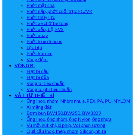
Phớt mặt chà
Phớt nắp, phớt cuối trục EC/VK
Phớt thủy lực
Phớt xe chở bê tông
Phớt xếp, bộ, EVS
Phớt xoay
Phớt lò xo Silicon
Lọc bụi
Phớt khí nén
Vòng đệm
VÒNG BI
Hạt bi cầu
Hạt bi đũa
Vòng bi tiêu chuẩn
Vòng bi phi tiêu chuẩn
VẬT TƯ THIẾT BỊ
Ống Inox, nhôm, Nhôm nhựa, PEX, PA, PU, NYLON
Xi măng đất
Bơm bùn BW150,BW250, BW3329
Ống Inox, ống nhôm, ống Nylon, ống nhựa
Vú mỡ, nút khí, lá phíp, Vòi phun sương
Quả cầu Inox, thép, nhôm, Silicon, nhựa