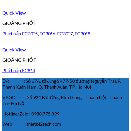
Quick View
GIOĂNG PHỚT
Phớt nắp EC30*5, EC30*6, EC30*7, EC30*8
Quick View
GIOĂNG PHỚT
Phớt nắp EC8*4
Đ/c : Số 37A, tổ 6, ngõ 477/50 đường Nguyễn Trãi, P.
Thanh Xuân Nam, Q. Thanh Xuân, TP. Hà Nội
VPGD : Số 924 B đường Kim Giang - Thanh Liệt- Thanh
Trì- Hà Nội
Hotline/Zalo : 0988.775.899
Web : thietbi2tech.com