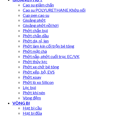
Cao su giảm chấn
Cao su POLYURETHANE Khớp nối
Cup pen cao su
Gioăng phớt
Gioăng phớt nồi hơi
Phớt chắn bụi
Phớt chắn dầu
Phớt dạ, nỉ, len
Phớt làm kín cối trộn bê tông
Phớt mặt chà
Phớt nắp, phớt cuối trục EC/VK
Phớt thủy lực
Phớt xe chở bê tông
Phớt xếp, bộ, EVS
Phớt xoay
Phớt lò xo Silicon
Lọc bụi
Phớt khí nén
Vòng đệm
VÒNG BI
Hạt bi cầu
Hạt bi đũa