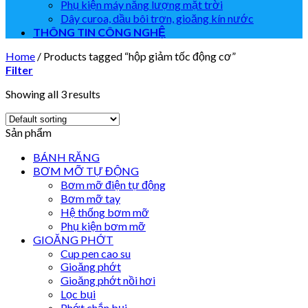
Phụ kiện máy năng lượng mặt trời
Dây curoa, dầu bôi trơn, gioăng kín nước
THÔNG TIN CÔNG NGHỆ
Home
/
Products tagged “hộp giảm tốc động cơ”
Filter
Showing all 3 results
Sản phẩm
BÁNH RĂNG
BƠM MỠ TỰ ĐỘNG
Bơm mỡ điện tự động
Bơm mỡ tay
Hệ thống bơm mỡ
Phụ kiện bơm mỡ
GIOĂNG PHỚT
Cup pen cao su
Gioăng phớt
Gioăng phớt nồi hơi
Lọc bụi
Phớt chắn bụi