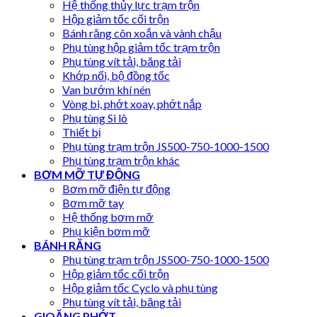
Hệ thống thủy lực trạm trộn
Hộp giảm tốc cối trộn
Bánh răng côn xoắn và vành chậu
Phụ tùng hộp giảm tốc trạm trộn
Phụ tùng vít tải, băng tải
Khớp nối, bộ đồng tốc
Van bướm khí nén
Vòng bi, phớt xoay, phớt nắp
Phụ tùng Si lô
Thiết bị
Phụ tùng trạm trộn JS500-750-1000-1500
Phụ tùng trạm trộn khác
BƠM MỠ TỰ ĐỘNG
Bơm mỡ điện tự động
Bơm mỡ tay
Hệ thống bơm mỡ
Phụ kiện bơm mỡ
BÁNH RĂNG
Phụ tùng trạm trộn JS500-750-1000-1500
Hộp giảm tốc cối trộn
Hộp giảm tốc Cyclo và phụ tùng
Phụ tùng vít tải, băng tải
GIOĂNG PHỚT