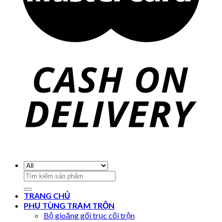
Search
for:
TRANG CHỦ
PHỤ TÙNG TRẠM TRỘN
Bộ gioăng gối trục cối trộn