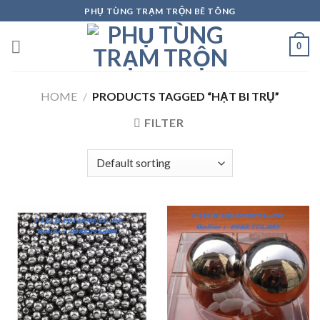
Skip
PHỤ TÙNG TRẠM TRỘN BÊ TÔNG
to
content
0
HOME
/
PRODUCTS TAGGED “HẠT BI TRỤ”
FILTER