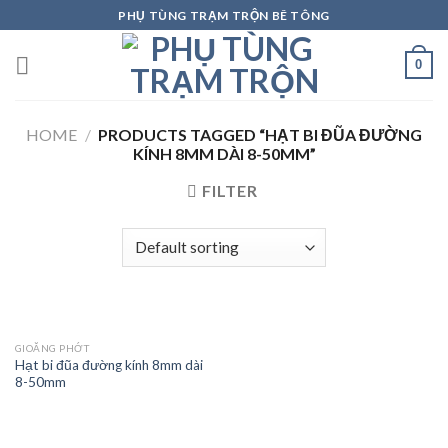
Skip
PHỤ TÙNG TRẠM TRỘN BÊ TÔNG
to
content
0
HOME
/
PRODUCTS TAGGED “HẠT BI ĐŨA ĐƯỜNG
KÍNH 8MM DÀI 8-50MM”
FILTER
GIOĂNG PHỚT
Hạt bi đũa đường kính 8mm dài
8-50mm