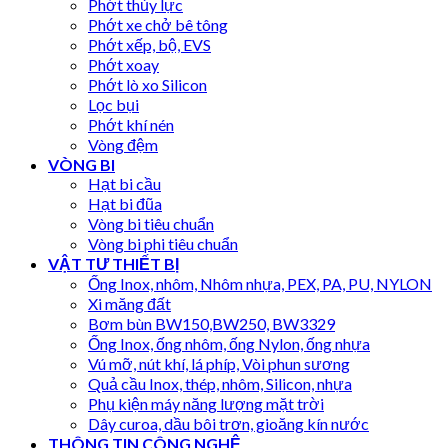
Phớt thủy lực
Phớt xe chở bê tông
Phớt xếp, bộ, EVS
Phớt xoay
Phớt lò xo Silicon
Lọc bụi
Phớt khí nén
Vòng đệm
VÒNG BI
Hạt bi cầu
Hạt bi đũa
Vòng bi tiêu chuẩn
Vòng bi phi tiêu chuẩn
VẬT TƯ THIẾT BỊ
Ống Inox, nhôm, Nhôm nhựa, PEX, PA, PU, NYLON
Xi măng đất
Bơm bùn BW150,BW250, BW3329
Ống Inox, ống nhôm, ống Nylon, ống nhựa
Vú mỡ, nút khí, lá phíp, Vòi phun sương
Quả cầu Inox, thép, nhôm, Silicon, nhựa
Phụ kiện máy năng lượng mặt trời
Dây curoa, dầu bôi trơn, gioăng kín nước
THÔNG TIN CÔNG NGHỆ