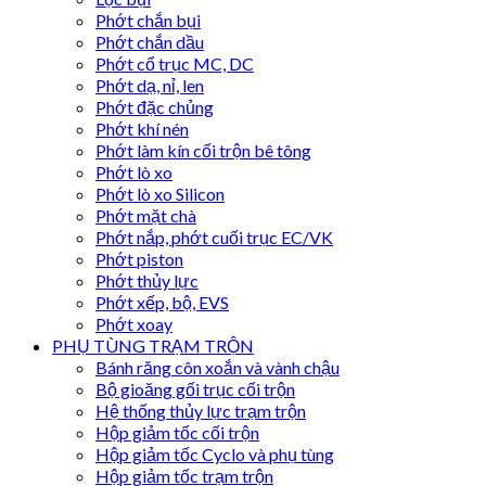
Phớt chắn bụi
Phớt chắn dầu
Phớt cổ trục MC, DC
Phớt dạ, nỉ, len
Phớt đặc chủng
Phớt khí nén
Phớt làm kín cối trộn bê tông
Phớt lò xo
Phớt lò xo Silicon
Phớt mặt chà
Phớt nắp, phớt cuối trục EC/VK
Phớt piston
Phớt thủy lực
Phớt xếp, bộ, EVS
Phớt xoay
PHỤ TÙNG TRẠM TRỘN
Bánh răng côn xoắn và vành chậu
Bộ gioăng gối trục cối trộn
Hệ thống thủy lực trạm trộn
Hộp giảm tốc cối trộn
Hộp giảm tốc Cyclo và phụ tùng
Hộp giảm tốc trạm trộn