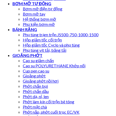
BƠM MỠ TỰ ĐỘNG
Bơm mỡ điện tự động
Bơm mỡ tay
Hệ thống bơm mỡ
Phụ kiện bơm mỡ
BÁNH RĂNG
Phụ tùng trạm trộn JS500-750-1000-1500
Hộp giảm tốc cối trộn
Hộp giảm tốc Cyclo và phụ tùng
Phụ tùng vít tải, băng tải
GIOĂNG PHỚT
Cao su giảm chấn
Cao su POLYURETHANE Khớp nối
Cup pen cao su
Gioăng phớt
Gioăng phớt nồi hơi
Phớt chắn bụi
Phớt chắn dầu
Phớt dạ, nỉ, len
Phớt làm kín cối trộn bê tông
Phớt mặt chà
Phớt nắp, phớt cuối trục EC/VK