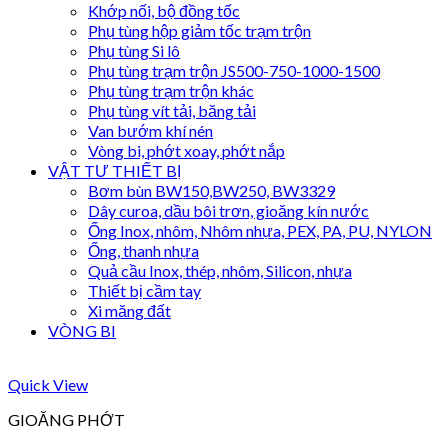
Khớp nối, bộ đồng tốc
Phụ tùng hộp giảm tốc trạm trộn
Phụ tùng Si lô
Phụ tùng trạm trộn JS500-750-1000-1500
Phụ tùng trạm trộn khác
Phụ tùng vít tải, băng tải
Van bướm khí nén
Vòng bi, phớt xoay, phớt nắp
VẬT TƯ THIẾT BỊ
Bơm bùn BW150,BW250, BW3329
Dây curoa, dầu bôi trơn, gioăng kín nước
Ống Inox, nhôm, Nhôm nhựa, PEX, PA, PU, NYLON
Ống, thanh nhựa
Quả cầu Inox, thép, nhôm, Silicon, nhựa
Thiết bị cầm tay
Xi măng đất
VÒNG BI
Quick View
GIOĂNG PHỚT