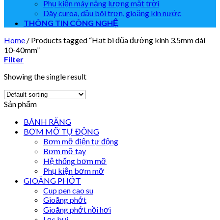
Phụ kiện máy năng lượng mặt trời
Dây curoa, dầu bôi trơn, gioăng kín nước
THÔNG TIN CÔNG NGHỆ
Home
/
Products tagged “Hạt bi đũa đường kính 3.5mm dài
10-40mm”
Filter
Showing the single result
Sản phẩm
BÁNH RĂNG
BƠM MỠ TỰ ĐỘNG
Bơm mỡ điện tự động
Bơm mỡ tay
Hệ thống bơm mỡ
Phụ kiện bơm mỡ
GIOĂNG PHỚT
Cup pen cao su
Gioăng phớt
Gioăng phớt nồi hơi
Lọc bụi