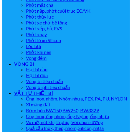
Phớt mặt chà
Phớt nắp, phớt cuối trục EC/VK
Phớt thủy lực
Phớt xe chở bê tông
Phớt xếp, bộ, EVS
Phớt xoay
Phớt lò xo Silicon
Lọc bụi
Phớt khí nén
Vòng đệm
VÒNG BI
Hạt bi cầu
Hạt bi đũa
Vòng bi tiêu chuẩn
Vòng bi phi tiêu chuẩn
VẬT TƯ THIẾT BỊ
Ống Inox, nhôm, Nhôm nhựa, PEX, PA, PU, NYLON
Xi măng đất
Bơm bùn BW150,BW250, BW3329
Ống Inox, ống nhôm, ống Nylon, ống nhựa
Vú mỡ, nút khí, lá phíp, Vòi phun sương
Quả cầu Inox, thép, nhôm, Silicon, nhựa