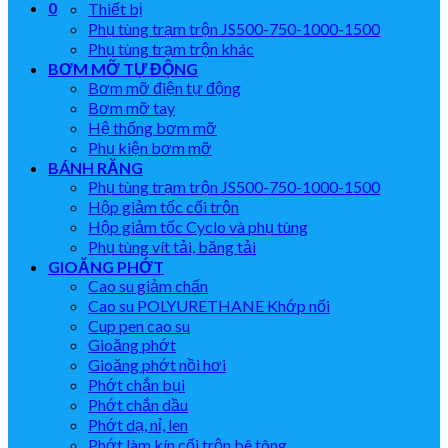
0
Thiết bị
Phụ tùng trạm trộn JS500-750-1000-1500
Phụ tùng trạm trộn khác
BƠM MỠ TỰ ĐỘNG
Bơm mỡ điện tự động
Bơm mỡ tay
Hệ thống bơm mỡ
Phụ kiện bơm mỡ
BÁNH RĂNG
Phụ tùng trạm trộn JS500-750-1000-1500
Hộp giảm tốc cối trộn
Hộp giảm tốc Cyclo và phụ tùng
Phụ tùng vít tải, băng tải
GIOĂNG PHỚT
Cao su giảm chấn
Cao su POLYURETHANE Khớp nối
Cup pen cao su
Gioăng phớt
Gioăng phớt nồi hơi
Phớt chắn bụi
Phớt chắn dầu
Phớt dạ, nỉ, len
Phớt làm kín cối trộn bê tông