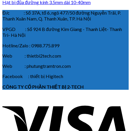
Hạt bi đũa đường kính 3.5mm dài 10-40mm
Đ/c : Số 37A, tổ 6, ngõ 477/50 đường Nguyễn Trãi, P.
Thanh Xuân Nam, Q. Thanh Xuân, TP. Hà Nội
VPGD : Số 924 B đường Kim Giang - Thanh Liệt- Thanh
Trì- Hà Nội
Hotline/Zalo : 0988.775.899
Web : thietbi2tech.com
Web : phutungtramtron.com
Facebook : thiết bị Higitech
CÔNG TY CỔ PHẦN THIẾT BỊ 2-TECH