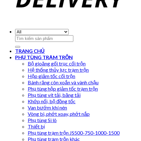
Search
for:
TRANG CHỦ
PHỤ TÙNG TRẠM TRỘN
Bộ gioăng gối trục cối trộn
Hệ thống thủy lực trạm trộn
Hộp giảm tốc cối trộn
Bánh răng côn xoắn và vành chậu
Phụ tùng hộp giảm tốc trạm trộn
Phụ tùng vít tải, băng tải
Khớp nối, bộ đồng tốc
Van bướm khí nén
Vòng bi, phớt xoay, phớt nắp
Phụ tùng Si lô
Thiết bị
Phụ tùng trạm trộn JS500-750-1000-1500
Phụ tùng trạm trộn khác