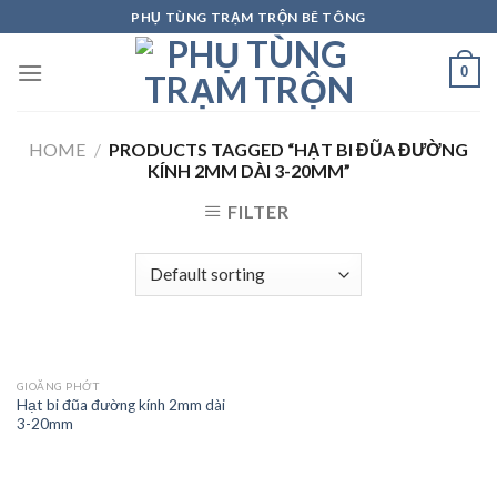
Skip
PHỤ TÙNG TRẠM TRỘN BÊ TÔNG
to
content
0
HOME
/
PRODUCTS TAGGED “HẠT BI ĐŨA ĐƯỜNG
KÍNH 2MM DÀI 3-20MM”
FILTER
GIOĂNG PHỚT
Hạt bi đũa đường kính 2mm dài
3-20mm