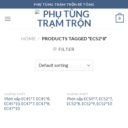
Skip
PHỤ TÙNG TRẠM TRỘN BÊ TÔNG
to
content
0
HOME
/
PRODUCTS TAGGED “EC52*8”
FILTER
GIOĂNG PHỚT
GIOĂNG PHỚT
Phớt nắp EC45*7, EC45*8,
Phớt nắp EC50*7, EC52*7,
EC45*10, EC47*7, EC47*8,
EC52*8, EC52*9, EC52*10
EC47*10