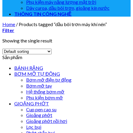
Phụ kiện máy năng lượng mặt trời
Dây curoa, dầu bôi trơn, gioăng kín nước
THÔNG TIN CÔNG NGHỆ
Home
/
Products tagged “dầu bôi trơn máy khí nén”
Filter
Showing the single result
Sản phẩm
BÁNH RĂNG
BƠM MỠ TỰ ĐỘNG
Bơm mỡ điện tự động
Bơm mỡ tay
Hệ thống bơm mỡ
Phụ kiện bơm mỡ
GIOĂNG PHỚT
Cup pen cao su
Gioăng phớt
Gioăng phớt nồi hơi
Lọc bụi
Phớt chắn bụi