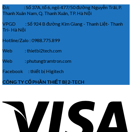
Đ/c : Số 37A, tổ 6, ngõ 477/50 đường Nguyễn Trãi, P.
Thanh Xuân Nam, Q. Thanh Xuân, TP. Hà Nội
VPGD : Số 924 B đường Kim Giang - Thanh Liệt- Thanh
Trì- Hà Nội
Hotline/Zalo : 0988.775.899
Web : thietbi2tech.com
Web : phutungtramtron.com
Facebook : thiết bị Higitech
CÔNG TY CỔ PHẦN THIẾT BỊ 2-TECH