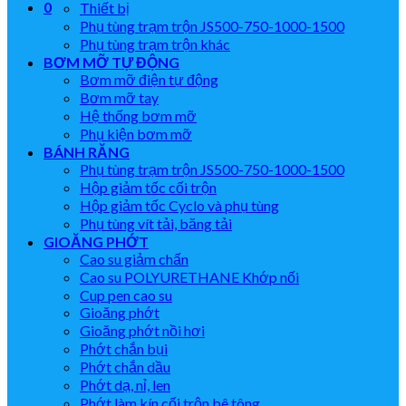
0
Thiết bị
Phụ tùng trạm trộn JS500-750-1000-1500
Phụ tùng trạm trộn khác
BƠM MỠ TỰ ĐỘNG
Bơm mỡ điện tự động
Bơm mỡ tay
Hệ thống bơm mỡ
Phụ kiện bơm mỡ
BÁNH RĂNG
Phụ tùng trạm trộn JS500-750-1000-1500
Hộp giảm tốc cối trộn
Hộp giảm tốc Cyclo và phụ tùng
Phụ tùng vít tải, băng tải
GIOĂNG PHỚT
Cao su giảm chấn
Cao su POLYURETHANE Khớp nối
Cup pen cao su
Gioăng phớt
Gioăng phớt nồi hơi
Phớt chắn bụi
Phớt chắn dầu
Phớt dạ, nỉ, len
Phớt làm kín cối trộn bê tông