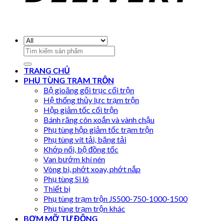
Search
for:
TRANG CHỦ
PHỤ TÙNG TRẠM TRỘN
Bộ gioăng gối trục cối trộn
Hệ thống thủy lực trạm trộn
Hộp giảm tốc cối trộn
Bánh răng côn xoắn và vành chậu
Phụ tùng hộp giảm tốc trạm trộn
Phụ tùng vít tải, băng tải
Khớp nối, bộ đồng tốc
Van bướm khí nén
Vòng bi, phớt xoay, phớt nắp
Phụ tùng Si lô
Thiết bị
Phụ tùng trạm trộn JS500-750-1000-1500
Phụ tùng trạm trộn khác
BƠM MỠ TỰ ĐỘNG