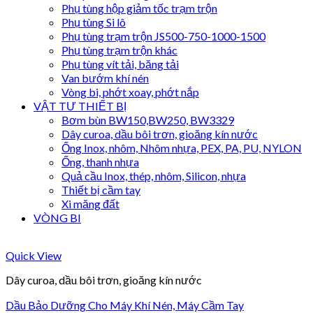
Phụ tùng hộp giảm tốc trạm trộn
Phụ tùng Si lô
Phụ tùng trạm trộn JS500-750-1000-1500
Phụ tùng trạm trộn khác
Phụ tùng vít tải, băng tải
Van bướm khí nén
Vòng bi, phớt xoay, phớt nắp
VẬT TƯ THIẾT BỊ
Bơm bùn BW150,BW250, BW3329
Dây curoa, dầu bôi trơn, gioăng kín nước
Ống Inox, nhôm, Nhôm nhựa, PEX, PA, PU, NYLON
Ống, thanh nhựa
Quả cầu Inox, thép, nhôm, Silicon, nhựa
Thiết bị cầm tay
Xi măng đất
VÒNG BI
Quick View
Dây curoa, dầu bôi trơn, gioăng kín nước
Dầu Bảo Dưỡng Cho Máy Khí Nén, Máy Cầm Tay