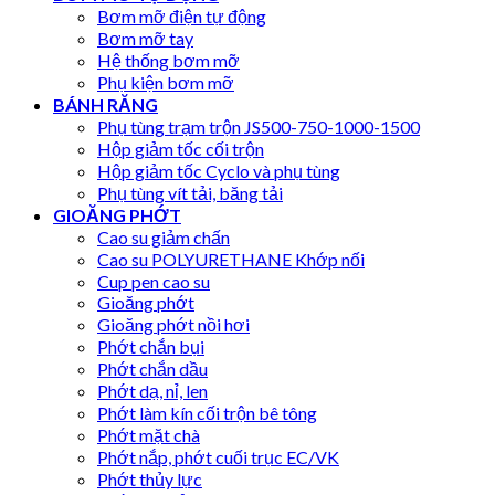
Bơm mỡ điện tự động
Bơm mỡ tay
Hệ thống bơm mỡ
Phụ kiện bơm mỡ
BÁNH RĂNG
Phụ tùng trạm trộn JS500-750-1000-1500
Hộp giảm tốc cối trộn
Hộp giảm tốc Cyclo và phụ tùng
Phụ tùng vít tải, băng tải
GIOĂNG PHỚT
Cao su giảm chấn
Cao su POLYURETHANE Khớp nối
Cup pen cao su
Gioăng phớt
Gioăng phớt nồi hơi
Phớt chắn bụi
Phớt chắn dầu
Phớt dạ, nỉ, len
Phớt làm kín cối trộn bê tông
Phớt mặt chà
Phớt nắp, phớt cuối trục EC/VK
Phớt thủy lực