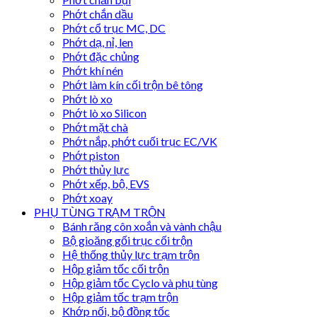
Phớt chắn dầu
Phớt cổ trục MC, DC
Phớt dạ, nỉ, len
Phớt đặc chủng
Phớt khí nén
Phớt làm kín cối trộn bê tông
Phớt lò xo
Phớt lò xo Silicon
Phớt mặt chà
Phớt nắp, phớt cuối trục EC/VK
Phớt piston
Phớt thủy lực
Phớt xếp, bộ, EVS
Phớt xoay
PHỤ TÙNG TRẠM TRỘN
Bánh răng côn xoắn và vành chậu
Bộ gioăng gối trục cối trộn
Hệ thống thủy lực trạm trộn
Hộp giảm tốc cối trộn
Hộp giảm tốc Cyclo và phụ tùng
Hộp giảm tốc trạm trộn
Khớp nối, bộ đồng tốc