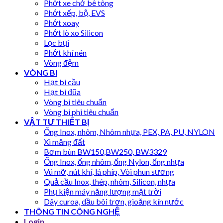
Phớt xe chở bê tông
Phớt xếp, bộ, EVS
Phớt xoay
Phớt lò xo Silicon
Lọc bụi
Phớt khí nén
Vòng đệm
VÒNG BI
Hạt bi cầu
Hạt bi đũa
Vòng bi tiêu chuẩn
Vòng bi phi tiêu chuẩn
VẬT TƯ THIẾT BỊ
Ống Inox, nhôm, Nhôm nhựa, PEX, PA, PU, NYLON
Xi măng đất
Bơm bùn BW150,BW250, BW3329
Ống Inox, ống nhôm, ống Nylon, ống nhựa
Vú mỡ, nút khí, lá phíp, Vòi phun sương
Quả cầu Inox, thép, nhôm, Silicon, nhựa
Phụ kiện máy năng lượng mặt trời
Dây curoa, dầu bôi trơn, gioăng kín nước
THÔNG TIN CÔNG NGHỆ
Login