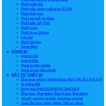
Phớt mặt chà
Phớt nắp, phớt cuối trục EC/VK
Phớt thủy lực
Phớt xe chở bê tông
Phớt xếp, bộ, EVS
Phớt xoay
Phớt lò xo Silicon
Lọc bụi
Phớt khí nén
Vòng đệm
VÒNG BI
Hạt bi cầu
Hạt bi đũa
Vòng bi tiêu chuẩn
Vòng bi phi tiêu chuẩn
VẬT TƯ THIẾT BỊ
Ống Inox, nhôm, Nhôm nhựa, PEX, PA, PU, NYLON
Xi măng đất
Bơm bùn BW150,BW250, BW3329
Ống Inox, ống nhôm, ống Nylon, ống nhựa
Vú mỡ, nút khí, lá phíp, Vòi phun sương
Quả cầu Inox, thép, nhôm, Silicon, nhựa