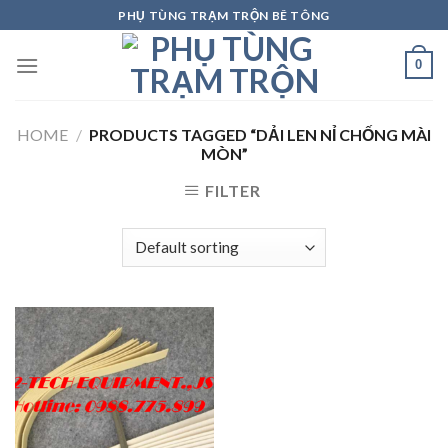
Skip
PHỤ TÙNG TRẠM TRỘN BÊ TÔNG
to
content
0
HOME
/
PRODUCTS TAGGED “DẢI LEN NỈ CHỐNG MÀI
MÒN”
FILTER