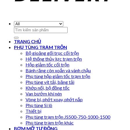
Search
for:
TRANG CHỦ
PHỤ TÙNG TRẠM TRỘN
Bộ gioăng gối trục cối trộn
Hệ thống thủy lực trạm trộn
Hộp giảm tốc cối trộn
Bánh răng côn xoắn và vành chậu
Phụ tùng hộp giảm tốc trạm trộn
Phụ tùng vít tải, băng tải
Khớp nối, bộ đồng tốc
Van bướm khí nén
Vòng bi, phớt xoay, phớt nắp
Phụ tùng Si lô
Thiết bị
Phụ tùng trạm trộn JS500-750-1000-1500
Phụ tùng trạm trộn khác
BƠM MỠ TỰ ĐỘNG