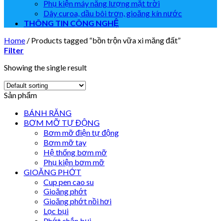
Phụ kiện máy năng lượng mặt trời
Dây curoa, dầu bôi trơn, gioăng kín nước
THÔNG TIN CÔNG NGHỆ
Home
/
Products tagged “bồn trộn vữa xi măng đất”
Filter
Showing the single result
Sản phẩm
BÁNH RĂNG
BƠM MỠ TỰ ĐỘNG
Bơm mỡ điện tự động
Bơm mỡ tay
Hệ thống bơm mỡ
Phụ kiện bơm mỡ
GIOĂNG PHỚT
Cup pen cao su
Gioăng phớt
Gioăng phớt nồi hơi
Lọc bụi
Phớt chắn bụi