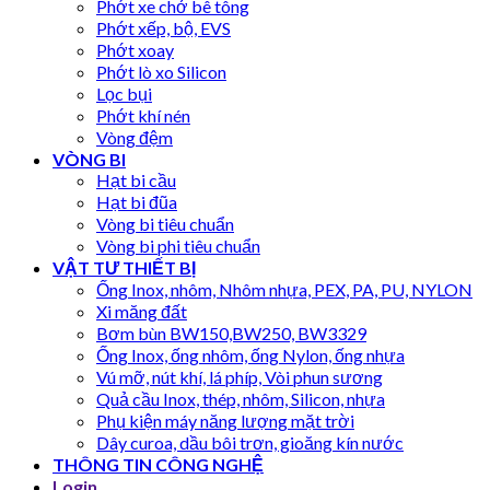
Phớt xe chở bê tông
Phớt xếp, bộ, EVS
Phớt xoay
Phớt lò xo Silicon
Lọc bụi
Phớt khí nén
Vòng đệm
VÒNG BI
Hạt bi cầu
Hạt bi đũa
Vòng bi tiêu chuẩn
Vòng bi phi tiêu chuẩn
VẬT TƯ THIẾT BỊ
Ống Inox, nhôm, Nhôm nhựa, PEX, PA, PU, NYLON
Xi măng đất
Bơm bùn BW150,BW250, BW3329
Ống Inox, ống nhôm, ống Nylon, ống nhựa
Vú mỡ, nút khí, lá phíp, Vòi phun sương
Quả cầu Inox, thép, nhôm, Silicon, nhựa
Phụ kiện máy năng lượng mặt trời
Dây curoa, dầu bôi trơn, gioăng kín nước
THÔNG TIN CÔNG NGHỆ
Login