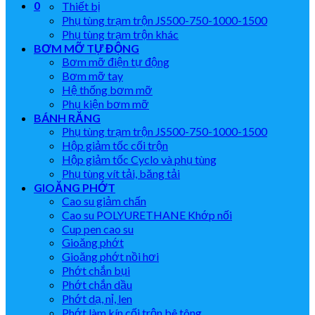
0
Thiết bị
Phụ tùng trạm trộn JS500-750-1000-1500
Phụ tùng trạm trộn khác
BƠM MỠ TỰ ĐỘNG
Bơm mỡ điện tự động
Bơm mỡ tay
Hệ thống bơm mỡ
Phụ kiện bơm mỡ
BÁNH RĂNG
Phụ tùng trạm trộn JS500-750-1000-1500
Hộp giảm tốc cối trộn
Hộp giảm tốc Cyclo và phụ tùng
Phụ tùng vít tải, băng tải
GIOĂNG PHỚT
Cao su giảm chấn
Cao su POLYURETHANE Khớp nối
Cup pen cao su
Gioăng phớt
Gioăng phớt nồi hơi
Phớt chắn bụi
Phớt chắn dầu
Phớt dạ, nỉ, len
Phớt làm kín cối trộn bê tông