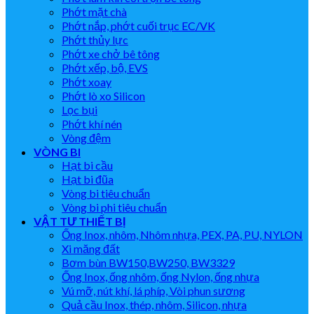
Phớt mặt chà
Phớt nắp, phớt cuối trục EC/VK
Phớt thủy lực
Phớt xe chở bê tông
Phớt xếp, bộ, EVS
Phớt xoay
Phớt lò xo Silicon
Lọc bụi
Phớt khí nén
Vòng đệm
VÒNG BI
Hạt bi cầu
Hạt bi đũa
Vòng bi tiêu chuẩn
Vòng bi phi tiêu chuẩn
VẬT TƯ THIẾT BỊ
Ống Inox, nhôm, Nhôm nhựa, PEX, PA, PU, NYLON
Xi măng đất
Bơm bùn BW150,BW250, BW3329
Ống Inox, ống nhôm, ống Nylon, ống nhựa
Vú mỡ, nút khí, lá phíp, Vòi phun sương
Quả cầu Inox, thép, nhôm, Silicon, nhựa