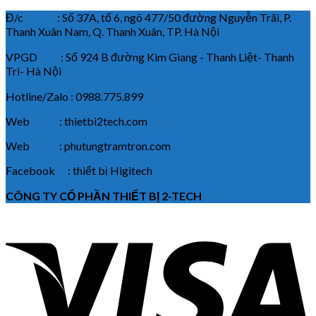
Đ/c : Số 37A, tổ 6, ngõ 477/50 đường Nguyễn Trãi, P.
Thanh Xuân Nam, Q. Thanh Xuân, TP. Hà Nội
VPGD : Số 924 B đường Kim Giang - Thanh Liệt- Thanh
Trì- Hà Nội
Hotline/Zalo : 0988.775.899
Web : thietbi2tech.com
Web : phutungtramtron.com
Facebook : thiết bị Higitech
CÔNG TY CỔ PHẦN THIẾT BỊ 2-TECH