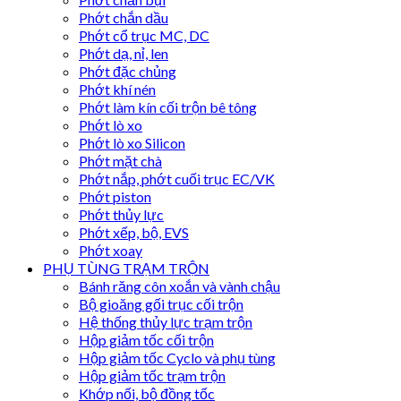
Phớt chắn dầu
Phớt cổ trục MC, DC
Phớt dạ, nỉ, len
Phớt đặc chủng
Phớt khí nén
Phớt làm kín cối trộn bê tông
Phớt lò xo
Phớt lò xo Silicon
Phớt mặt chà
Phớt nắp, phớt cuối trục EC/VK
Phớt piston
Phớt thủy lực
Phớt xếp, bộ, EVS
Phớt xoay
PHỤ TÙNG TRẠM TRỘN
Bánh răng côn xoắn và vành chậu
Bộ gioăng gối trục cối trộn
Hệ thống thủy lực trạm trộn
Hộp giảm tốc cối trộn
Hộp giảm tốc Cyclo và phụ tùng
Hộp giảm tốc trạm trộn
Khớp nối, bộ đồng tốc