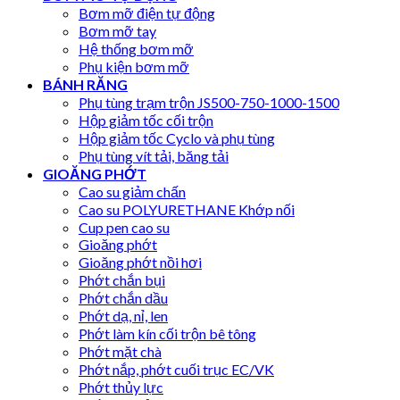
Bơm mỡ điện tự động
Bơm mỡ tay
Hệ thống bơm mỡ
Phụ kiện bơm mỡ
BÁNH RĂNG
Phụ tùng trạm trộn JS500-750-1000-1500
Hộp giảm tốc cối trộn
Hộp giảm tốc Cyclo và phụ tùng
Phụ tùng vít tải, băng tải
GIOĂNG PHỚT
Cao su giảm chấn
Cao su POLYURETHANE Khớp nối
Cup pen cao su
Gioăng phớt
Gioăng phớt nồi hơi
Phớt chắn bụi
Phớt chắn dầu
Phớt dạ, nỉ, len
Phớt làm kín cối trộn bê tông
Phớt mặt chà
Phớt nắp, phớt cuối trục EC/VK
Phớt thủy lực