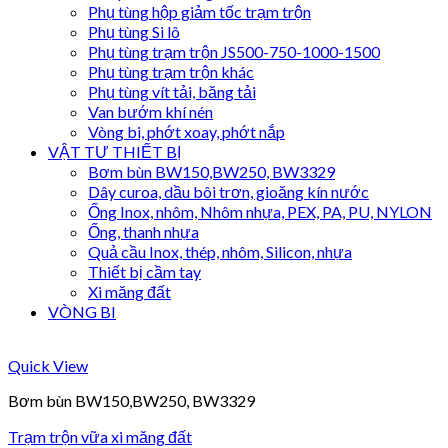
Phụ tùng hộp giảm tốc trạm trộn
Phụ tùng Si lô
Phụ tùng trạm trộn JS500-750-1000-1500
Phụ tùng trạm trộn khác
Phụ tùng vít tải, băng tải
Van bướm khí nén
Vòng bi, phớt xoay, phớt nắp
VẬT TƯ THIẾT BỊ
Bơm bùn BW150,BW250, BW3329
Dây curoa, dầu bôi trơn, gioăng kín nước
Ống Inox, nhôm, Nhôm nhựa, PEX, PA, PU, NYLON
Ống, thanh nhựa
Quả cầu Inox, thép, nhôm, Silicon, nhựa
Thiết bị cầm tay
Xi măng đất
VÒNG BI
Quick View
Bơm bùn BW150,BW250, BW3329
Trạm trộn vữa xi măng đất