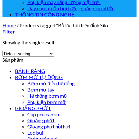
Phụ kiện máy năng lượng mặt trời
Dây curoa, dầu bôi trơn, gioăng kín nước
THÔNG TIN CÔNG NGHỆ
Home
/
Products tagged “Bộ lọc bụi trên đỉnh Silo -”
Filter
Showing the single result
Sản phẩm
BÁNH RĂNG
BƠM MỠ TỰ ĐỘNG
Bơm mỡ điện tự động
Bơm mỡ tay
Hệ thống bơm mỡ
Phụ kiện bơm mỡ
GIOĂNG PHỚT
Cup pen cao su
Gioăng phớt
Gioăng phớt nồi hơi
Lọc bụi
Phớt chắn bụi