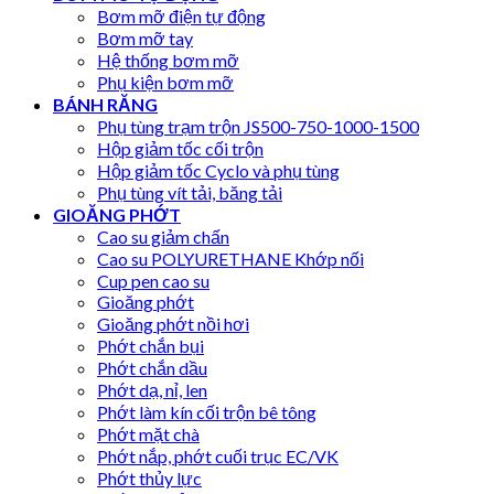
Bơm mỡ điện tự động
Bơm mỡ tay
Hệ thống bơm mỡ
Phụ kiện bơm mỡ
BÁNH RĂNG
Phụ tùng trạm trộn JS500-750-1000-1500
Hộp giảm tốc cối trộn
Hộp giảm tốc Cyclo và phụ tùng
Phụ tùng vít tải, băng tải
GIOĂNG PHỚT
Cao su giảm chấn
Cao su POLYURETHANE Khớp nối
Cup pen cao su
Gioăng phớt
Gioăng phớt nồi hơi
Phớt chắn bụi
Phớt chắn dầu
Phớt dạ, nỉ, len
Phớt làm kín cối trộn bê tông
Phớt mặt chà
Phớt nắp, phớt cuối trục EC/VK
Phớt thủy lực