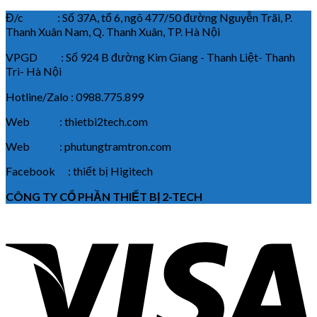
Đ/c : Số 37A, tổ 6, ngõ 477/50 đường Nguyễn Trãi, P.
Thanh Xuân Nam, Q. Thanh Xuân, TP. Hà Nội
VPGD : Số 924 B đường Kim Giang - Thanh Liệt- Thanh
Trì- Hà Nội
Hotline/Zalo : 0988.775.899
Web : thietbi2tech.com
Web : phutungtramtron.com
Facebook : thiết bị Higitech
CÔNG TY CỔ PHẦN THIẾT BỊ 2-TECH