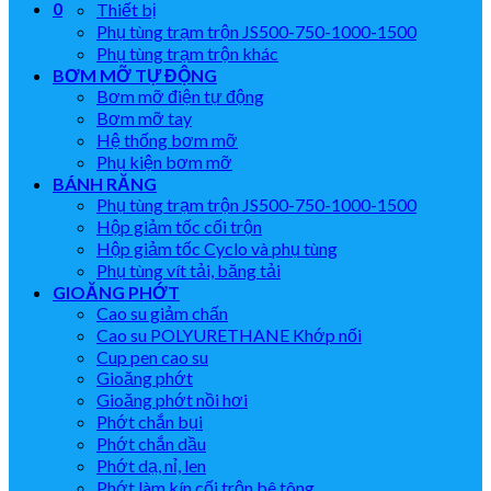
0
Thiết bị
Phụ tùng trạm trộn JS500-750-1000-1500
Phụ tùng trạm trộn khác
BƠM MỠ TỰ ĐỘNG
Bơm mỡ điện tự động
Bơm mỡ tay
Hệ thống bơm mỡ
Phụ kiện bơm mỡ
BÁNH RĂNG
Phụ tùng trạm trộn JS500-750-1000-1500
Hộp giảm tốc cối trộn
Hộp giảm tốc Cyclo và phụ tùng
Phụ tùng vít tải, băng tải
GIOĂNG PHỚT
Cao su giảm chấn
Cao su POLYURETHANE Khớp nối
Cup pen cao su
Gioăng phớt
Gioăng phớt nồi hơi
Phớt chắn bụi
Phớt chắn dầu
Phớt dạ, nỉ, len
Phớt làm kín cối trộn bê tông