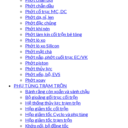
Phớt chắn dầu
Phớt cổ trục MC, DC
Phớt dạ, nỉ, len
Phớt đặc chủng
Phớt khí nén
Phớt làm kín cối trộn bê tông
Phớt lò xo
Phớt lò xo Silicon
Phớt mặt chà
Phớt nắp, phớt cuối trục EC/VK
Phớt piston
Phớt thủy lực
Phớt xếp, bộ, EVS
Phớt xoay
PHỤ TÙNG TRẠM TRỘN
Bánh răng côn xoắn và vành chậu
Bộ gioăng gối trục cối trộn
Hệ thống thủy lực trạm trộn
Hộp giảm tốc cối trộn
Hộp giảm tốc Cyclo và phụ tùng
Hộp giảm tốc trạm trộn
Khớp nối, bộ đồng tốc