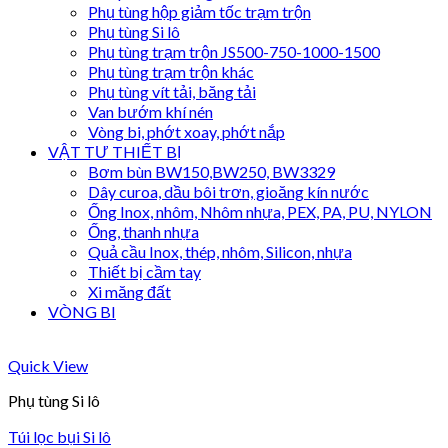
Phụ tùng hộp giảm tốc trạm trộn
Phụ tùng Si lô
Phụ tùng trạm trộn JS500-750-1000-1500
Phụ tùng trạm trộn khác
Phụ tùng vít tải, băng tải
Van bướm khí nén
Vòng bi, phớt xoay, phớt nắp
VẬT TƯ THIẾT BỊ
Bơm bùn BW150,BW250, BW3329
Dây curoa, dầu bôi trơn, gioăng kín nước
Ống Inox, nhôm, Nhôm nhựa, PEX, PA, PU, NYLON
Ống, thanh nhựa
Quả cầu Inox, thép, nhôm, Silicon, nhựa
Thiết bị cầm tay
Xi măng đất
VÒNG BI
Quick View
Phụ tùng Si lô
Túi lọc bụi Si lô