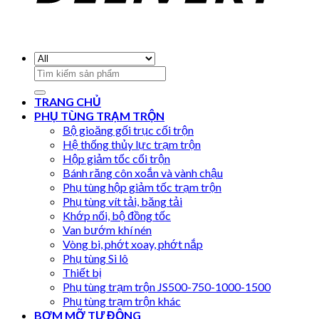
Search
for:
TRANG CHỦ
PHỤ TÙNG TRẠM TRỘN
Bộ gioăng gối trục cối trộn
Hệ thống thủy lực trạm trộn
Hộp giảm tốc cối trộn
Bánh răng côn xoắn và vành chậu
Phụ tùng hộp giảm tốc trạm trộn
Phụ tùng vít tải, băng tải
Khớp nối, bộ đồng tốc
Van bướm khí nén
Vòng bi, phớt xoay, phớt nắp
Phụ tùng Si lô
Thiết bị
Phụ tùng trạm trộn JS500-750-1000-1500
Phụ tùng trạm trộn khác
BƠM MỠ TỰ ĐỘNG