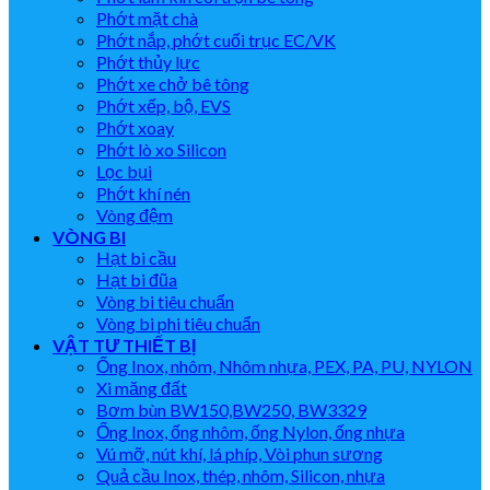
Phớt mặt chà
Phớt nắp, phớt cuối trục EC/VK
Phớt thủy lực
Phớt xe chở bê tông
Phớt xếp, bộ, EVS
Phớt xoay
Phớt lò xo Silicon
Lọc bụi
Phớt khí nén
Vòng đệm
VÒNG BI
Hạt bi cầu
Hạt bi đũa
Vòng bi tiêu chuẩn
Vòng bi phi tiêu chuẩn
VẬT TƯ THIẾT BỊ
Ống Inox, nhôm, Nhôm nhựa, PEX, PA, PU, NYLON
Xi măng đất
Bơm bùn BW150,BW250, BW3329
Ống Inox, ống nhôm, ống Nylon, ống nhựa
Vú mỡ, nút khí, lá phíp, Vòi phun sương
Quả cầu Inox, thép, nhôm, Silicon, nhựa