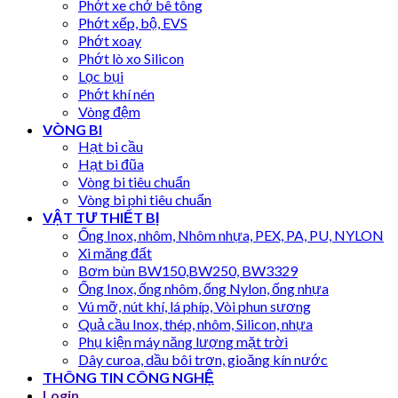
Phớt xe chở bê tông
Phớt xếp, bộ, EVS
Phớt xoay
Phớt lò xo Silicon
Lọc bụi
Phớt khí nén
Vòng đệm
VÒNG BI
Hạt bi cầu
Hạt bi đũa
Vòng bi tiêu chuẩn
Vòng bi phi tiêu chuẩn
VẬT TƯ THIẾT BỊ
Ống Inox, nhôm, Nhôm nhựa, PEX, PA, PU, NYLON
Xi măng đất
Bơm bùn BW150,BW250, BW3329
Ống Inox, ống nhôm, ống Nylon, ống nhựa
Vú mỡ, nút khí, lá phíp, Vòi phun sương
Quả cầu Inox, thép, nhôm, Silicon, nhựa
Phụ kiện máy năng lượng mặt trời
Dây curoa, dầu bôi trơn, gioăng kín nước
THÔNG TIN CÔNG NGHỆ
Login