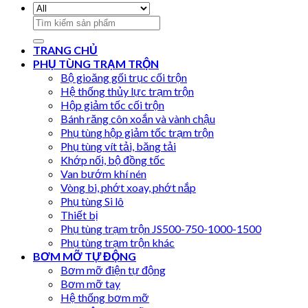
Search
for:
TRANG CHỦ
PHỤ TÙNG TRẠM TRỘN
Bộ gioăng gối trục cối trộn
Hệ thống thủy lực trạm trộn
Hộp giảm tốc cối trộn
Bánh răng côn xoắn và vành chậu
Phụ tùng hộp giảm tốc trạm trộn
Phụ tùng vít tải, băng tải
Khớp nối, bộ đồng tốc
Van bướm khí nén
Vòng bi, phớt xoay, phớt nắp
Phụ tùng Si lô
Thiết bị
Phụ tùng trạm trộn JS500-750-1000-1500
Phụ tùng trạm trộn khác
BƠM MỠ TỰ ĐỘNG
Bơm mỡ điện tự động
Bơm mỡ tay
Hệ thống bơm mỡ