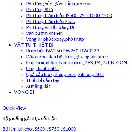
Phụ tùng hộp giảm tốc trạm trộn
Phụ tùng Si lô
Phụ tùng trạm trộn JS500-750-1000-1500
Phụ tùng trạm trộn khác
Phụ tùng vít tải, băng tải
Van bướm khí nén
Vòng bi, phớt xoay, phớt nắp
VẬT TƯ THIẾT BỊ
Bơm bùn BW150,BW250, BW3329
Dây curoa, dầu bôi trơn, gioăng kín nước
Ống Inox, nhôm, Nhôm nhựa, PEX, PA, PU, NYLON
Ống, thanh nhựa
Quả cầu Inox, thép, nhôm, Silicon, nhựa
Thiết bị cầm tay
Xi măng đất
VÒNG BI
Quick View
Bộ gioăng gối trục cối trộn
Bộ làm kín cho JS500-JS750-JS1000