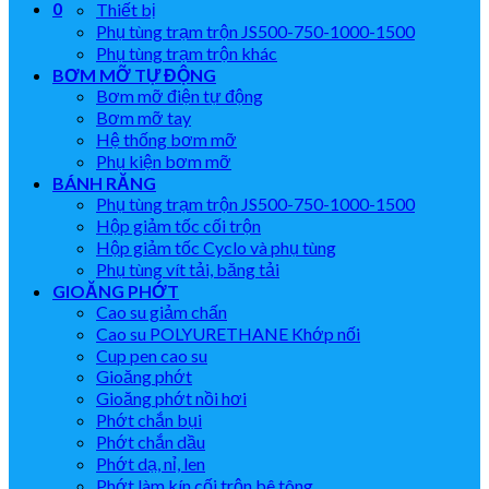
0
Thiết bị
Phụ tùng trạm trộn JS500-750-1000-1500
Phụ tùng trạm trộn khác
BƠM MỠ TỰ ĐỘNG
Bơm mỡ điện tự động
Bơm mỡ tay
Hệ thống bơm mỡ
Phụ kiện bơm mỡ
BÁNH RĂNG
Phụ tùng trạm trộn JS500-750-1000-1500
Hộp giảm tốc cối trộn
Hộp giảm tốc Cyclo và phụ tùng
Phụ tùng vít tải, băng tải
GIOĂNG PHỚT
Cao su giảm chấn
Cao su POLYURETHANE Khớp nối
Cup pen cao su
Gioăng phớt
Gioăng phớt nồi hơi
Phớt chắn bụi
Phớt chắn dầu
Phớt dạ, nỉ, len
Phớt làm kín cối trộn bê tông