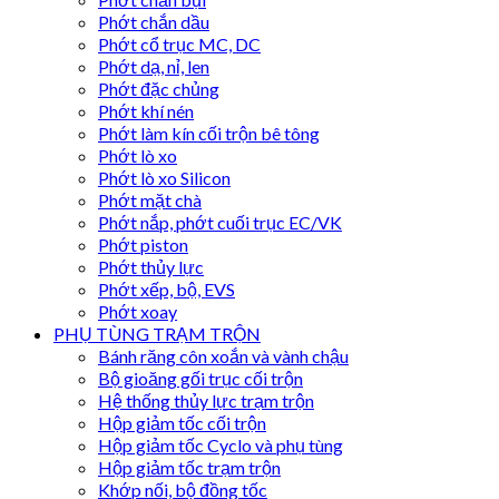
Phớt chắn dầu
Phớt cổ trục MC, DC
Phớt dạ, nỉ, len
Phớt đặc chủng
Phớt khí nén
Phớt làm kín cối trộn bê tông
Phớt lò xo
Phớt lò xo Silicon
Phớt mặt chà
Phớt nắp, phớt cuối trục EC/VK
Phớt piston
Phớt thủy lực
Phớt xếp, bộ, EVS
Phớt xoay
PHỤ TÙNG TRẠM TRỘN
Bánh răng côn xoắn và vành chậu
Bộ gioăng gối trục cối trộn
Hệ thống thủy lực trạm trộn
Hộp giảm tốc cối trộn
Hộp giảm tốc Cyclo và phụ tùng
Hộp giảm tốc trạm trộn
Khớp nối, bộ đồng tốc