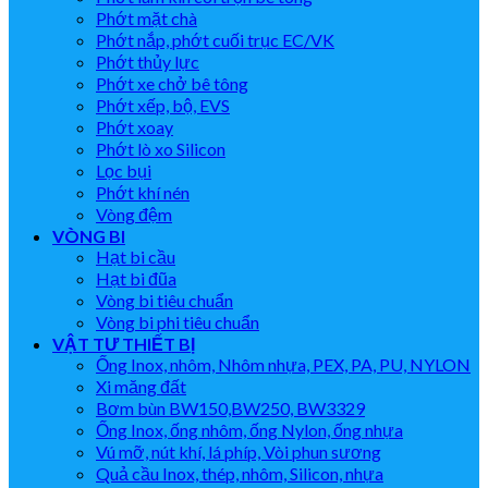
Phớt mặt chà
Phớt nắp, phớt cuối trục EC/VK
Phớt thủy lực
Phớt xe chở bê tông
Phớt xếp, bộ, EVS
Phớt xoay
Phớt lò xo Silicon
Lọc bụi
Phớt khí nén
Vòng đệm
VÒNG BI
Hạt bi cầu
Hạt bi đũa
Vòng bi tiêu chuẩn
Vòng bi phi tiêu chuẩn
VẬT TƯ THIẾT BỊ
Ống Inox, nhôm, Nhôm nhựa, PEX, PA, PU, NYLON
Xi măng đất
Bơm bùn BW150,BW250, BW3329
Ống Inox, ống nhôm, ống Nylon, ống nhựa
Vú mỡ, nút khí, lá phíp, Vòi phun sương
Quả cầu Inox, thép, nhôm, Silicon, nhựa