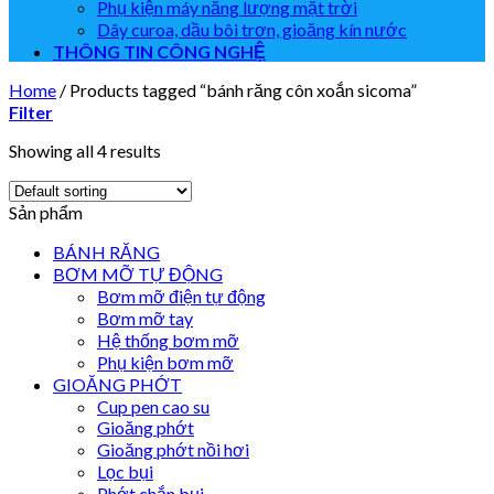
Phụ kiện máy năng lượng mặt trời
Dây curoa, dầu bôi trơn, gioăng kín nước
THÔNG TIN CÔNG NGHỆ
Home
/
Products tagged “bánh răng côn xoắn sicoma”
Filter
Showing all 4 results
Sản phẩm
BÁNH RĂNG
BƠM MỠ TỰ ĐỘNG
Bơm mỡ điện tự động
Bơm mỡ tay
Hệ thống bơm mỡ
Phụ kiện bơm mỡ
GIOĂNG PHỚT
Cup pen cao su
Gioăng phớt
Gioăng phớt nồi hơi
Lọc bụi
Phớt chắn bụi