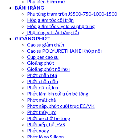
Phụ kiện bơm mỡ
BÁNH RĂNG
Phụ tùng trạm trộn JS500-750-1000-1500
Hộp giảm tốc cối trộn
Hộp giảm tốc Cyclo và phụ tùng
Phụ tùng vít tải, băng tải
GIOĂNG PHỚT
Cao su giảm chấn
Cao su POLYURETHANE Khớp nối
Cup pen cao su
Gioăng phớt
Gioăng phớt nồi hơi
Phớt chắn bụi
Phớt chắn dầu
Phớt dạ, nỉ, len
Phớt làm kín cối trộn bê tông
Phớt mặt chà
Phớt nắp, phớt cuối trục EC/VK
Phớt thủy lực
Phớt xe chở bê tông
Phớt xếp, bộ, EVS
Phớt xoay
Phớt lò xo Silicon