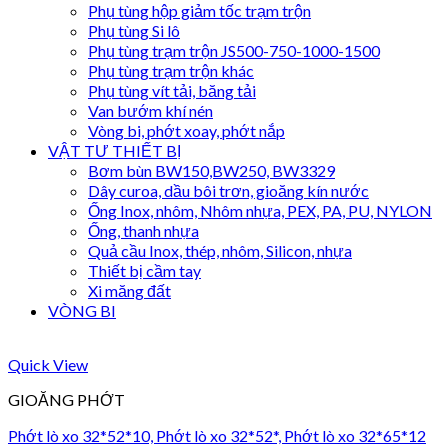
Phụ tùng hộp giảm tốc trạm trộn
Phụ tùng Si lô
Phụ tùng trạm trộn JS500-750-1000-1500
Phụ tùng trạm trộn khác
Phụ tùng vít tải, băng tải
Van bướm khí nén
Vòng bi, phớt xoay, phớt nắp
VẬT TƯ THIẾT BỊ
Bơm bùn BW150,BW250, BW3329
Dây curoa, dầu bôi trơn, gioăng kín nước
Ống Inox, nhôm, Nhôm nhựa, PEX, PA, PU, NYLON
Ống, thanh nhựa
Quả cầu Inox, thép, nhôm, Silicon, nhựa
Thiết bị cầm tay
Xi măng đất
VÒNG BI
Quick View
GIOĂNG PHỚT
Phớt lò xo 32*52*10, Phớt lò xo 32*52*, Phớt lò xo 32*65*12