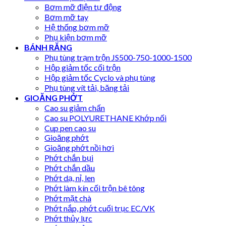
Bơm mỡ điện tự động
Bơm mỡ tay
Hệ thống bơm mỡ
Phụ kiện bơm mỡ
BÁNH RĂNG
Phụ tùng trạm trộn JS500-750-1000-1500
Hộp giảm tốc cối trộn
Hộp giảm tốc Cyclo và phụ tùng
Phụ tùng vít tải, băng tải
GIOĂNG PHỚT
Cao su giảm chấn
Cao su POLYURETHANE Khớp nối
Cup pen cao su
Gioăng phớt
Gioăng phớt nồi hơi
Phớt chắn bụi
Phớt chắn dầu
Phớt dạ, nỉ, len
Phớt làm kín cối trộn bê tông
Phớt mặt chà
Phớt nắp, phớt cuối trục EC/VK
Phớt thủy lực