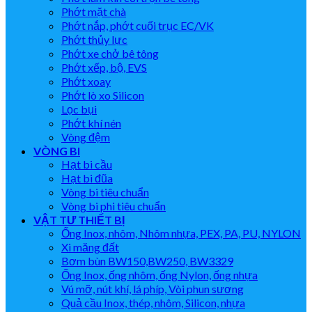
Phớt mặt chà
Phớt nắp, phớt cuối trục EC/VK
Phớt thủy lực
Phớt xe chở bê tông
Phớt xếp, bộ, EVS
Phớt xoay
Phớt lò xo Silicon
Lọc bụi
Phớt khí nén
Vòng đệm
VÒNG BI
Hạt bi cầu
Hạt bi đũa
Vòng bi tiêu chuẩn
Vòng bi phi tiêu chuẩn
VẬT TƯ THIẾT BỊ
Ống Inox, nhôm, Nhôm nhựa, PEX, PA, PU, NYLON
Xi măng đất
Bơm bùn BW150,BW250, BW3329
Ống Inox, ống nhôm, ống Nylon, ống nhựa
Vú mỡ, nút khí, lá phíp, Vòi phun sương
Quả cầu Inox, thép, nhôm, Silicon, nhựa