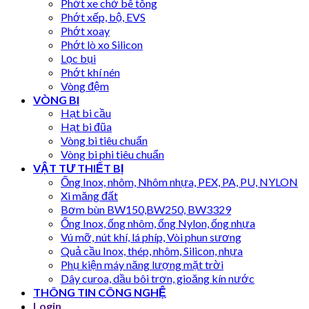
Phớt xe chở bê tông
Phớt xếp, bộ, EVS
Phớt xoay
Phớt lò xo Silicon
Lọc bụi
Phớt khí nén
Vòng đệm
VÒNG BI
Hạt bi cầu
Hạt bi đũa
Vòng bi tiêu chuẩn
Vòng bi phi tiêu chuẩn
VẬT TƯ THIẾT BỊ
Ống Inox, nhôm, Nhôm nhựa, PEX, PA, PU, NYLON
Xi măng đất
Bơm bùn BW150,BW250, BW3329
Ống Inox, ống nhôm, ống Nylon, ống nhựa
Vú mỡ, nút khí, lá phíp, Vòi phun sương
Quả cầu Inox, thép, nhôm, Silicon, nhựa
Phụ kiện máy năng lượng mặt trời
Dây curoa, dầu bôi trơn, gioăng kín nước
THÔNG TIN CÔNG NGHỆ
Login