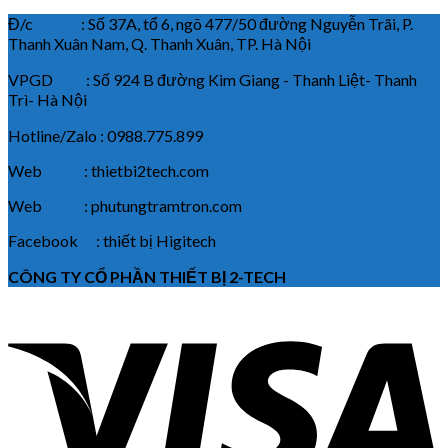
Đ/c : Số 37A, tổ 6, ngõ 477/50 đường Nguyễn Trãi, P.
Thanh Xuân Nam, Q. Thanh Xuân, TP. Hà Nội
VPGD : Số 924 B đường Kim Giang - Thanh Liệt- Thanh
Trì- Hà Nội
Hotline/Zalo : 0988.775.899
Web : thietbi2tech.com
Web : phutungtramtron.com
Facebook : thiết bị Higitech
CÔNG TY CỔ PHẦN THIẾT BỊ 2-TECH