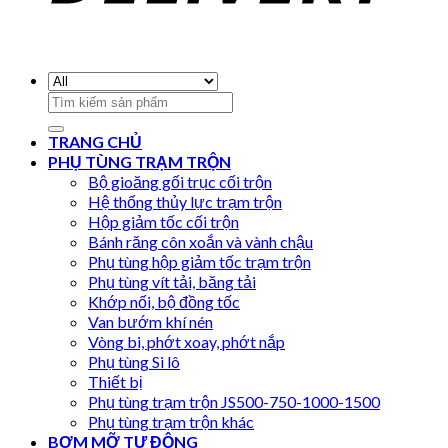
Search
for:
TRANG CHỦ
PHỤ TÙNG TRẠM TRỘN
Bộ gioăng gối trục cối trộn
Hệ thống thủy lực trạm trộn
Hộp giảm tốc cối trộn
Bánh răng côn xoắn và vành chậu
Phụ tùng hộp giảm tốc trạm trộn
Phụ tùng vít tải, băng tải
Khớp nối, bộ đồng tốc
Van bướm khí nén
Vòng bi, phớt xoay, phớt nắp
Phụ tùng Si lô
Thiết bị
Phụ tùng trạm trộn JS500-750-1000-1500
Phụ tùng trạm trộn khác
BƠM MỠ TỰ ĐỘNG