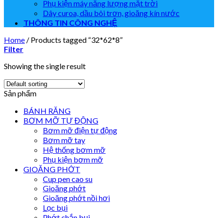
Phụ kiện máy năng lượng mặt trời
Dây curoa, dầu bôi trơn, gioăng kín nước
THÔNG TIN CÔNG NGHỆ
Home
/
Products tagged “32*62*8”
Filter
Showing the single result
Sản phẩm
BÁNH RĂNG
BƠM MỠ TỰ ĐỘNG
Bơm mỡ điện tự động
Bơm mỡ tay
Hệ thống bơm mỡ
Phụ kiện bơm mỡ
GIOĂNG PHỚT
Cup pen cao su
Gioăng phớt
Gioăng phớt nồi hơi
Lọc bụi
Phớt chắn bụi