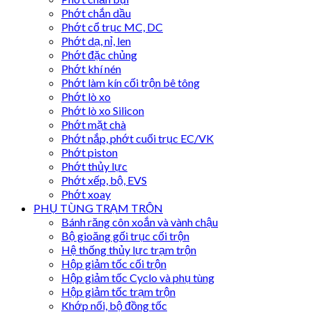
Phớt chắn dầu
Phớt cổ trục MC, DC
Phớt dạ, nỉ, len
Phớt đặc chủng
Phớt khí nén
Phớt làm kín cối trộn bê tông
Phớt lò xo
Phớt lò xo Silicon
Phớt mặt chà
Phớt nắp, phớt cuối trục EC/VK
Phớt piston
Phớt thủy lực
Phớt xếp, bộ, EVS
Phớt xoay
PHỤ TÙNG TRẠM TRỘN
Bánh răng côn xoắn và vành chậu
Bộ gioăng gối trục cối trộn
Hệ thống thủy lực trạm trộn
Hộp giảm tốc cối trộn
Hộp giảm tốc Cyclo và phụ tùng
Hộp giảm tốc trạm trộn
Khớp nối, bộ đồng tốc