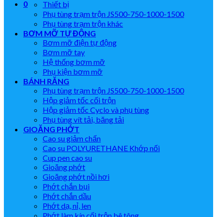
0
Thiết bị
Phụ tùng trạm trộn JS500-750-1000-1500
Phụ tùng trạm trộn khác
BƠM MỠ TỰ ĐỘNG
Bơm mỡ điện tự động
Bơm mỡ tay
Hệ thống bơm mỡ
Phụ kiện bơm mỡ
BÁNH RĂNG
Phụ tùng trạm trộn JS500-750-1000-1500
Hộp giảm tốc cối trộn
Hộp giảm tốc Cyclo và phụ tùng
Phụ tùng vít tải, băng tải
GIOĂNG PHỚT
Cao su giảm chấn
Cao su POLYURETHANE Khớp nối
Cup pen cao su
Gioăng phớt
Gioăng phớt nồi hơi
Phớt chắn bụi
Phớt chắn dầu
Phớt dạ, nỉ, len
Phớt làm kín cối trộn bê tông