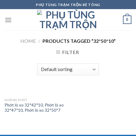
Skip
PHỤ TÙNG TRẠM TRỘN BÊ TÔNG
to
content
0
HOME
/
PRODUCTS TAGGED “32*50*10”
FILTER
GIOĂNG PHỚT
Phớt lò xo 32*42*10, Phớt lò xo
32*47*10, Phớt lò xo 32*50*7