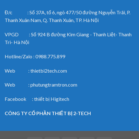
Đ/c : Số 37A, tổ 6, ngõ 477/50 đường Nguyễn Trãi, P.
Thanh Xuân Nam, Q. Thanh Xuân, TP. Hà Nội
VPGD : Số 924 B đường Kim Giang - Thanh Liệt- Thanh
Trì- Hà Nội
Hotline/Zalo : 0988.775.899
Web : thietbi2tech.com
Web : phutungtramtron.com
Facebook : thiết bị Higitech
CÔNG TY CỔ PHẦN THIẾT BỊ 2-TECH