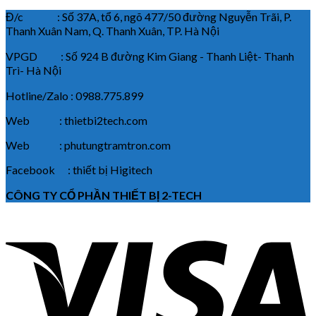
Đ/c : Số 37A, tổ 6, ngõ 477/50 đường Nguyễn Trãi, P.
Thanh Xuân Nam, Q. Thanh Xuân, TP. Hà Nội
VPGD : Số 924 B đường Kim Giang - Thanh Liệt- Thanh
Trì- Hà Nội
Hotline/Zalo : 0988.775.899
Web : thietbi2tech.com
Web : phutungtramtron.com
Facebook : thiết bị Higitech
CÔNG TY CỔ PHẦN THIẾT BỊ 2-TECH