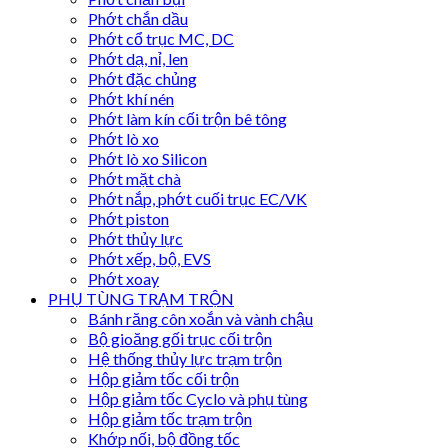
Phớt chắn dầu
Phớt cổ trục MC, DC
Phớt dạ, nỉ, len
Phớt đặc chủng
Phớt khí nén
Phớt làm kín cối trộn bê tông
Phớt lò xo
Phớt lò xo Silicon
Phớt mặt chà
Phớt nắp, phớt cuối trục EC/VK
Phớt piston
Phớt thủy lực
Phớt xếp, bộ, EVS
Phớt xoay
PHỤ TÙNG TRẠM TRỘN
Bánh răng côn xoắn và vành chậu
Bộ gioăng gối trục cối trộn
Hệ thống thủy lực trạm trộn
Hộp giảm tốc cối trộn
Hộp giảm tốc Cyclo và phụ tùng
Hộp giảm tốc trạm trộn
Khớp nối, bộ đồng tốc