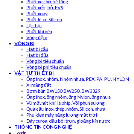
Phớt xe chở bê tông
Phớt xếp, bộ, EVS
Phớt xoay
Phớt lò xo Silicon
Lọc bụi
Phớt khí nén
Vòng đệm
VÒNG BI
Hạt bi cầu
Hạt bi đũa
Vòng bi tiêu chuẩn
Vòng bi phi tiêu chuẩn
VẬT TƯ THIẾT BỊ
Ống Inox, nhôm, Nhôm nhựa, PEX, PA, PU, NYLON
Xi măng đất
Bơm bùn BW150,BW250, BW3329
Ống Inox, ống nhôm, ống Nylon, ống nhựa
Vú mỡ, nút khí, lá phíp, Vòi phun sương
Quả cầu Inox, thép, nhôm, Silicon, nhựa
Phụ kiện máy năng lượng mặt trời
Dây curoa, dầu bôi trơn, gioăng kín nước
THÔNG TIN CÔNG NGHỆ
Login