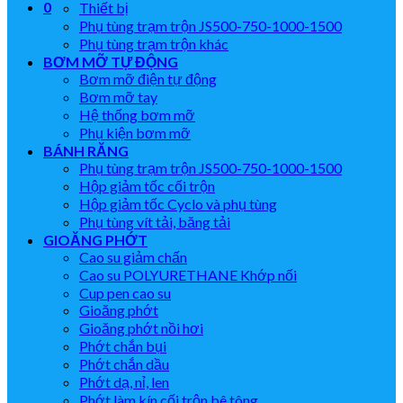
0
Thiết bị
Phụ tùng trạm trộn JS500-750-1000-1500
Phụ tùng trạm trộn khác
BƠM MỠ TỰ ĐỘNG
Bơm mỡ điện tự động
Bơm mỡ tay
Hệ thống bơm mỡ
Phụ kiện bơm mỡ
BÁNH RĂNG
Phụ tùng trạm trộn JS500-750-1000-1500
Hộp giảm tốc cối trộn
Hộp giảm tốc Cyclo và phụ tùng
Phụ tùng vít tải, băng tải
GIOĂNG PHỚT
Cao su giảm chấn
Cao su POLYURETHANE Khớp nối
Cup pen cao su
Gioăng phớt
Gioăng phớt nồi hơi
Phớt chắn bụi
Phớt chắn dầu
Phớt dạ, nỉ, len
Phớt làm kín cối trộn bê tông