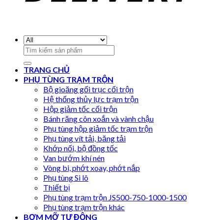
Search
for:
TRANG CHỦ
PHỤ TÙNG TRẠM TRỘN
Bộ gioăng gối trục cối trộn
Hệ thống thủy lực trạm trộn
Hộp giảm tốc cối trộn
Bánh răng côn xoắn và vành chậu
Phụ tùng hộp giảm tốc trạm trộn
Phụ tùng vít tải, băng tải
Khớp nối, bộ đồng tốc
Van bướm khí nén
Vòng bi, phớt xoay, phớt nắp
Phụ tùng Si lô
Thiết bị
Phụ tùng trạm trộn JS500-750-1000-1500
Phụ tùng trạm trộn khác
BƠM MỠ TỰ ĐỘNG