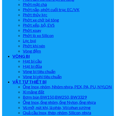
Phớt mặt chà
Phớt nắp, phớt cuối trục EC/VK
Phớt thủy lực
Phớt xe chở bê tông
Phớt xếp, bộ, EVS
Phớt xoay
Phớt lò xo Silicon
Lọc bụi
Phớt khí nén
Vòng đệm
VÒNG BI
Hạt bi cầu
Hạt bi đũa
Vòng bi tiêu chuẩn
Vòng bi phi tiêu chuẩn
VẬT TƯ THIẾT BỊ
Ống Inox, nhôm, Nhôm nhựa, PEX, PA, PU, NYLON
Xi măng đất
Bơm bùn BW150,BW250, BW3329
Ống Inox, ống nhôm, ống Nylon, ống nhựa
Vú mỡ, nút khí, lá phíp, Vòi phun sương
Quả cầu Inox, thép, nhôm, Silicon, nhựa