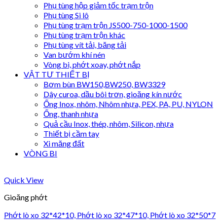
Phụ tùng hộp giảm tốc trạm trộn
Phụ tùng Si lô
Phụ tùng trạm trộn JS500-750-1000-1500
Phụ tùng trạm trộn khác
Phụ tùng vít tải, băng tải
Van bướm khí nén
Vòng bi, phớt xoay, phớt nắp
VẬT TƯ THIẾT BỊ
Bơm bùn BW150,BW250, BW3329
Dây curoa, dầu bôi trơn, gioăng kín nước
Ống Inox, nhôm, Nhôm nhựa, PEX, PA, PU, NYLON
Ống, thanh nhựa
Quả cầu Inox, thép, nhôm, Silicon, nhựa
Thiết bị cầm tay
Xi măng đất
VÒNG BI
Quick View
Gioăng phớt
Phớt lò xo 32*42*10, Phớt lò xo 32*47*10, Phớt lò xo 32*50*7