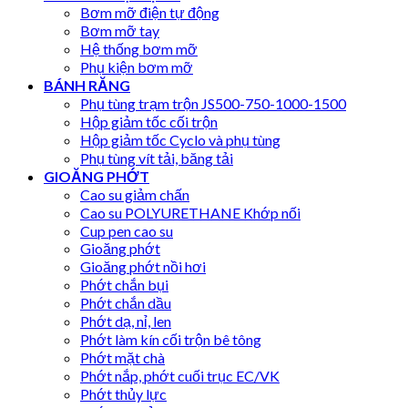
Bơm mỡ điện tự động
Bơm mỡ tay
Hệ thống bơm mỡ
Phụ kiện bơm mỡ
BÁNH RĂNG
Phụ tùng trạm trộn JS500-750-1000-1500
Hộp giảm tốc cối trộn
Hộp giảm tốc Cyclo và phụ tùng
Phụ tùng vít tải, băng tải
GIOĂNG PHỚT
Cao su giảm chấn
Cao su POLYURETHANE Khớp nối
Cup pen cao su
Gioăng phớt
Gioăng phớt nồi hơi
Phớt chắn bụi
Phớt chắn dầu
Phớt dạ, nỉ, len
Phớt làm kín cối trộn bê tông
Phớt mặt chà
Phớt nắp, phớt cuối trục EC/VK
Phớt thủy lực