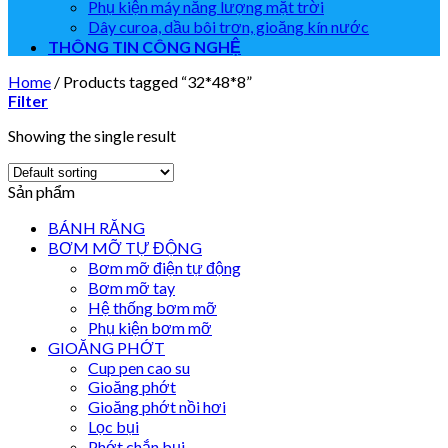
Phụ kiện máy năng lượng mặt trời
Dây curoa, dầu bôi trơn, gioăng kín nước
THÔNG TIN CÔNG NGHỆ
Home
/
Products tagged “32*48*8”
Filter
Showing the single result
Sản phẩm
BÁNH RĂNG
BƠM MỠ TỰ ĐỘNG
Bơm mỡ điện tự động
Bơm mỡ tay
Hệ thống bơm mỡ
Phụ kiện bơm mỡ
GIOĂNG PHỚT
Cup pen cao su
Gioăng phớt
Gioăng phớt nồi hơi
Lọc bụi
Phớt chắn bụi