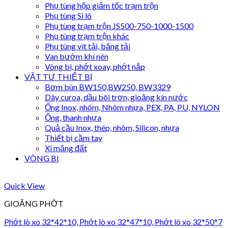
Phụ tùng hộp giảm tốc trạm trộn
Phụ tùng Si lô
Phụ tùng trạm trộn JS500-750-1000-1500
Phụ tùng trạm trộn khác
Phụ tùng vít tải, băng tải
Van bướm khí nén
Vòng bi, phớt xoay, phớt nắp
VẬT TƯ THIẾT BỊ
Bơm bùn BW150,BW250, BW3329
Dây curoa, dầu bôi trơn, gioăng kín nước
Ống Inox, nhôm, Nhôm nhựa, PEX, PA, PU, NYLON
Ống, thanh nhựa
Quả cầu Inox, thép, nhôm, Silicon, nhựa
Thiết bị cầm tay
Xi măng đất
VÒNG BI
Quick View
GIOĂNG PHỚT
Phớt lò xo 32*42*10, Phớt lò xo 32*47*10, Phớt lò xo 32*50*7