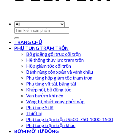
Search
for:
TRANG CHỦ
PHỤ TÙNG TRẠM TRỘN
Bộ gioăng gối trục cối trộn
Hệ thống thủy lực trạm trộn
Hộp giảm tốc cối trộn
Bánh răng côn xoắn và vành chậu
Phụ tùng hộp giảm tốc trạm trộn
Phụ tùng vít tải, băng tải
Khớp nối, bộ đồng tốc
Van bướm khí nén
Vòng bi, phớt xoay, phớt nắp
Phụ tùng Si lô
Thiết bị
Phụ tùng trạm trộn JS500-750-1000-1500
Phụ tùng trạm trộn khác
BƠM MỠ TỰ ĐỘNG