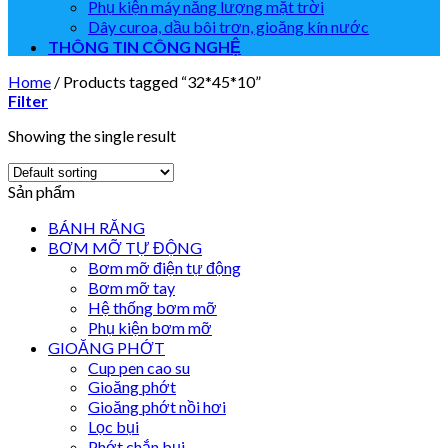
Phụ kiện máy năng lượng mặt trời
Dây curoa, dầu bôi trơn, gioăng kín nước
THÔNG TIN CÔNG NGHỆ
Home
/
Products tagged “32*45*10”
Filter
Showing the single result
Sản phẩm
BÁNH RĂNG
BƠM MỠ TỰ ĐỘNG
Bơm mỡ điện tự động
Bơm mỡ tay
Hệ thống bơm mỡ
Phụ kiện bơm mỡ
GIOĂNG PHỚT
Cup pen cao su
Gioăng phớt
Gioăng phớt nồi hơi
Lọc bụi
Phớt chắn bụi