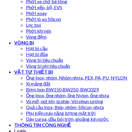
Phớt xe chở bê tông
Phớt xếp, bộ, EVS
Phớt xoay
Phớt lò xo Silicon
Lọc bụi
Phớt khí nén
Vòng đệm
VÒNG BI
Hạt bi cầu
Hạt bi đũa
Vòng bi tiêu chuẩn
Vòng bi phi tiêu chuẩn
VẬT TƯ THIẾT BỊ
Ống Inox, nhôm, Nhôm nhựa, PEX, PA, PU, NYLON
Xi măng đất
Bơm bùn BW150,BW250, BW3329
Ống Inox, ống nhôm, ống Nylon, ống nhựa
Vú mỡ, nút khí, lá phíp, Vòi phun sương
Quả cầu Inox, thép, nhôm, Silicon, nhựa
Phụ kiện máy năng lượng mặt trời
Dây curoa, dầu bôi trơn, gioăng kín nước
THÔNG TIN CÔNG NGHỆ
Login