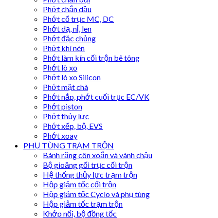
Phớt chắn dầu
Phớt cổ trục MC, DC
Phớt dạ, nỉ, len
Phớt đặc chủng
Phớt khí nén
Phớt làm kín cối trộn bê tông
Phớt lò xo
Phớt lò xo Silicon
Phớt mặt chà
Phớt nắp, phớt cuối trục EC/VK
Phớt piston
Phớt thủy lực
Phớt xếp, bộ, EVS
Phớt xoay
PHỤ TÙNG TRẠM TRỘN
Bánh răng côn xoắn và vành chậu
Bộ gioăng gối trục cối trộn
Hệ thống thủy lực trạm trộn
Hộp giảm tốc cối trộn
Hộp giảm tốc Cyclo và phụ tùng
Hộp giảm tốc trạm trộn
Khớp nối, bộ đồng tốc