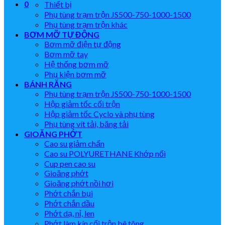
0
Thiết bị
Phụ tùng trạm trộn JS500-750-1000-1500
Phụ tùng trạm trộn khác
BƠM MỠ TỰ ĐỘNG
Bơm mỡ điện tự động
Bơm mỡ tay
Hệ thống bơm mỡ
Phụ kiện bơm mỡ
BÁNH RĂNG
Phụ tùng trạm trộn JS500-750-1000-1500
Hộp giảm tốc cối trộn
Hộp giảm tốc Cyclo và phụ tùng
Phụ tùng vít tải, băng tải
GIOĂNG PHỚT
Cao su giảm chấn
Cao su POLYURETHANE Khớp nối
Cup pen cao su
Gioăng phớt
Gioăng phớt nồi hơi
Phớt chắn bụi
Phớt chắn dầu
Phớt dạ, nỉ, len
Phớt làm kín cối trộn bê tông