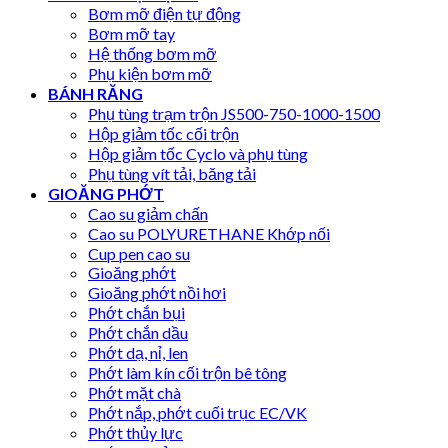
Bơm mỡ điện tự động
Bơm mỡ tay
Hệ thống bơm mỡ
Phụ kiện bơm mỡ
BÁNH RĂNG
Phụ tùng trạm trộn JS500-750-1000-1500
Hộp giảm tốc cối trộn
Hộp giảm tốc Cyclo và phụ tùng
Phụ tùng vít tải, băng tải
GIOĂNG PHỚT
Cao su giảm chấn
Cao su POLYURETHANE Khớp nối
Cup pen cao su
Gioăng phớt
Gioăng phớt nồi hơi
Phớt chắn bụi
Phớt chắn dầu
Phớt dạ, nỉ, len
Phớt làm kín cối trộn bê tông
Phớt mặt chà
Phớt nắp, phớt cuối trục EC/VK
Phớt thủy lực