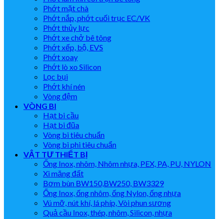
Phớt mặt chà
Phớt nắp, phớt cuối trục EC/VK
Phớt thủy lực
Phớt xe chở bê tông
Phớt xếp, bộ, EVS
Phớt xoay
Phớt lò xo Silicon
Lọc bụi
Phớt khí nén
Vòng đệm
VÒNG BI
Hạt bi cầu
Hạt bi đũa
Vòng bi tiêu chuẩn
Vòng bi phi tiêu chuẩn
VẬT TƯ THIẾT BỊ
Ống Inox, nhôm, Nhôm nhựa, PEX, PA, PU, NYLON
Xi măng đất
Bơm bùn BW150,BW250, BW3329
Ống Inox, ống nhôm, ống Nylon, ống nhựa
Vú mỡ, nút khí, lá phíp, Vòi phun sương
Quả cầu Inox, thép, nhôm, Silicon, nhựa