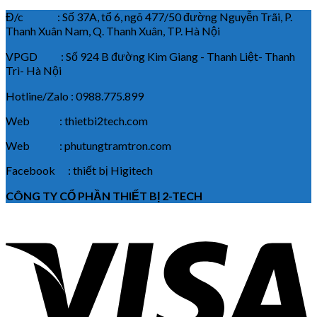
Đ/c : Số 37A, tổ 6, ngõ 477/50 đường Nguyễn Trãi, P.
Thanh Xuân Nam, Q. Thanh Xuân, TP. Hà Nội
VPGD : Số 924 B đường Kim Giang - Thanh Liệt- Thanh
Trì- Hà Nội
Hotline/Zalo : 0988.775.899
Web : thietbi2tech.com
Web : phutungtramtron.com
Facebook : thiết bị Higitech
CÔNG TY CỔ PHẦN THIẾT BỊ 2-TECH