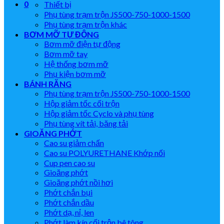
0
Thiết bị
Phụ tùng trạm trộn JS500-750-1000-1500
Phụ tùng trạm trộn khác
BƠM MỠ TỰ ĐỘNG
Bơm mỡ điện tự động
Bơm mỡ tay
Hệ thống bơm mỡ
Phụ kiện bơm mỡ
BÁNH RĂNG
Phụ tùng trạm trộn JS500-750-1000-1500
Hộp giảm tốc cối trộn
Hộp giảm tốc Cyclo và phụ tùng
Phụ tùng vít tải, băng tải
GIOĂNG PHỚT
Cao su giảm chấn
Cao su POLYURETHANE Khớp nối
Cup pen cao su
Gioăng phớt
Gioăng phớt nồi hơi
Phớt chắn bụi
Phớt chắn dầu
Phớt dạ, nỉ, len
Phớt làm kín cối trộn bê tông