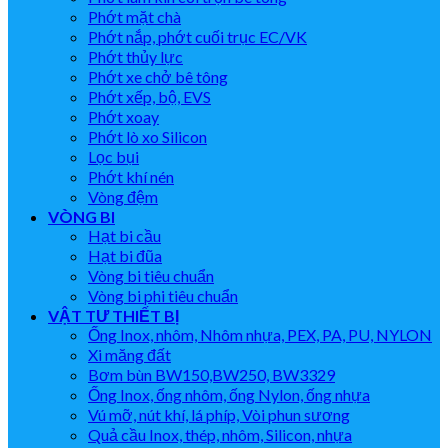
Phớt mặt chà
Phớt nắp, phớt cuối trục EC/VK
Phớt thủy lực
Phớt xe chở bê tông
Phớt xếp, bộ, EVS
Phớt xoay
Phớt lò xo Silicon
Lọc bụi
Phớt khí nén
Vòng đệm
VÒNG BI
Hạt bi cầu
Hạt bi đũa
Vòng bi tiêu chuẩn
Vòng bi phi tiêu chuẩn
VẬT TƯ THIẾT BỊ
Ống Inox, nhôm, Nhôm nhựa, PEX, PA, PU, NYLON
Xi măng đất
Bơm bùn BW150,BW250, BW3329
Ống Inox, ống nhôm, ống Nylon, ống nhựa
Vú mỡ, nút khí, lá phíp, Vòi phun sương
Quả cầu Inox, thép, nhôm, Silicon, nhựa