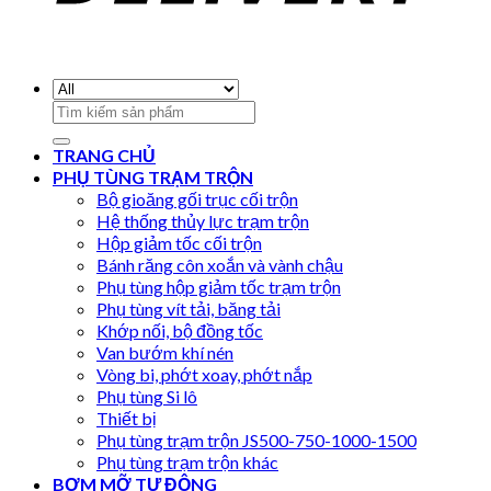
Search
for:
TRANG CHỦ
PHỤ TÙNG TRẠM TRỘN
Bộ gioăng gối trục cối trộn
Hệ thống thủy lực trạm trộn
Hộp giảm tốc cối trộn
Bánh răng côn xoắn và vành chậu
Phụ tùng hộp giảm tốc trạm trộn
Phụ tùng vít tải, băng tải
Khớp nối, bộ đồng tốc
Van bướm khí nén
Vòng bi, phớt xoay, phớt nắp
Phụ tùng Si lô
Thiết bị
Phụ tùng trạm trộn JS500-750-1000-1500
Phụ tùng trạm trộn khác
BƠM MỠ TỰ ĐỘNG