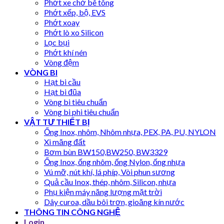
Phớt xe chở bê tông
Phớt xếp, bộ, EVS
Phớt xoay
Phớt lò xo Silicon
Lọc bụi
Phớt khí nén
Vòng đệm
VÒNG BI
Hạt bi cầu
Hạt bi đũa
Vòng bi tiêu chuẩn
Vòng bi phi tiêu chuẩn
VẬT TƯ THIẾT BỊ
Ống Inox, nhôm, Nhôm nhựa, PEX, PA, PU, NYLON
Xi măng đất
Bơm bùn BW150,BW250, BW3329
Ống Inox, ống nhôm, ống Nylon, ống nhựa
Vú mỡ, nút khí, lá phíp, Vòi phun sương
Quả cầu Inox, thép, nhôm, Silicon, nhựa
Phụ kiện máy năng lượng mặt trời
Dây curoa, dầu bôi trơn, gioăng kín nước
THÔNG TIN CÔNG NGHỆ
Login