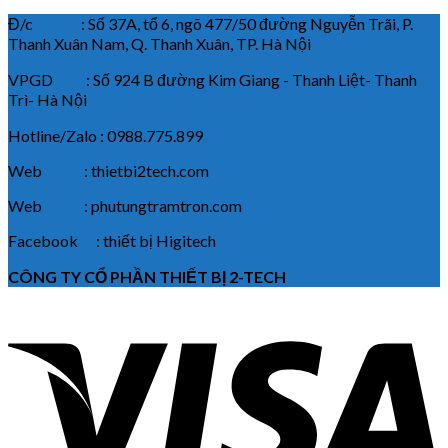
Đ/c : Số 37A, tổ 6, ngõ 477/50 đường Nguyễn Trãi, P.
Thanh Xuân Nam, Q. Thanh Xuân, TP. Hà Nội
VPGD : Số 924 B đường Kim Giang - Thanh Liệt- Thanh
Trì- Hà Nội
Hotline/Zalo : 0988.775.899
Web : thietbi2tech.com
Web : phutungtramtron.com
Facebook : thiết bị Higitech
CÔNG TY CỔ PHẦN THIẾT BỊ 2-TECH