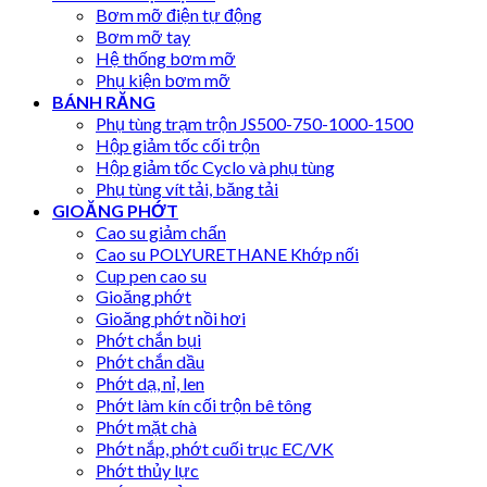
Bơm mỡ điện tự động
Bơm mỡ tay
Hệ thống bơm mỡ
Phụ kiện bơm mỡ
BÁNH RĂNG
Phụ tùng trạm trộn JS500-750-1000-1500
Hộp giảm tốc cối trộn
Hộp giảm tốc Cyclo và phụ tùng
Phụ tùng vít tải, băng tải
GIOĂNG PHỚT
Cao su giảm chấn
Cao su POLYURETHANE Khớp nối
Cup pen cao su
Gioăng phớt
Gioăng phớt nồi hơi
Phớt chắn bụi
Phớt chắn dầu
Phớt dạ, nỉ, len
Phớt làm kín cối trộn bê tông
Phớt mặt chà
Phớt nắp, phớt cuối trục EC/VK
Phớt thủy lực