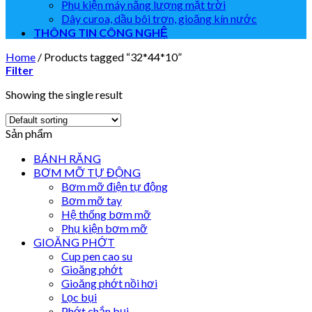
Phụ kiện máy năng lượng mặt trời
Dây curoa, dầu bôi trơn, gioăng kín nước
THÔNG TIN CÔNG NGHỆ
Home
/
Products tagged “32*44*10”
Filter
Showing the single result
Sản phẩm
BÁNH RĂNG
BƠM MỠ TỰ ĐỘNG
Bơm mỡ điện tự động
Bơm mỡ tay
Hệ thống bơm mỡ
Phụ kiện bơm mỡ
GIOĂNG PHỚT
Cup pen cao su
Gioăng phớt
Gioăng phớt nồi hơi
Lọc bụi
Phớt chắn bụi