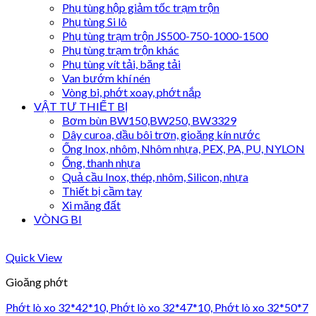
Phụ tùng hộp giảm tốc trạm trộn
Phụ tùng Si lô
Phụ tùng trạm trộn JS500-750-1000-1500
Phụ tùng trạm trộn khác
Phụ tùng vít tải, băng tải
Van bướm khí nén
Vòng bi, phớt xoay, phớt nắp
VẬT TƯ THIẾT BỊ
Bơm bùn BW150,BW250, BW3329
Dây curoa, dầu bôi trơn, gioăng kín nước
Ống Inox, nhôm, Nhôm nhựa, PEX, PA, PU, NYLON
Ống, thanh nhựa
Quả cầu Inox, thép, nhôm, Silicon, nhựa
Thiết bị cầm tay
Xi măng đất
VÒNG BI
Quick View
Gioăng phớt
Phớt lò xo 32*42*10, Phớt lò xo 32*47*10, Phớt lò xo 32*50*7