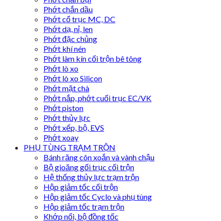
Phớt chắn dầu
Phớt cổ trục MC, DC
Phớt dạ, nỉ, len
Phớt đặc chủng
Phớt khí nén
Phớt làm kín cối trộn bê tông
Phớt lò xo
Phớt lò xo Silicon
Phớt mặt chà
Phớt nắp, phớt cuối trục EC/VK
Phớt piston
Phớt thủy lực
Phớt xếp, bộ, EVS
Phớt xoay
PHỤ TÙNG TRẠM TRỘN
Bánh răng côn xoắn và vành chậu
Bộ gioăng gối trục cối trộn
Hệ thống thủy lực trạm trộn
Hộp giảm tốc cối trộn
Hộp giảm tốc Cyclo và phụ tùng
Hộp giảm tốc trạm trộn
Khớp nối, bộ đồng tốc