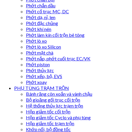
Phớt chắn dầu
Phớt cổ trục MC, DC
Phớt dạ, nỉ, len
Phớt đặc chủng
Phớt khí nén
Phớt làm kín cối trộn bê tông
Phớt lò xo
Phớt lò xo Silicon
Phớt mặt chà
Phớt nắp, phớt cuối trục EC/VK
Phớt piston
Phớt thủy lực
Phớt xếp, bộ, EVS
Phớt xoay
PHỤ TÙNG TRẠM TRỘN
Bánh răng côn xoắn và vành chậu
Bộ gioăng gối trục cối trộn
Hệ thống thủy lực trạm trộn
Hộp giảm tốc cối trộn
Hộp giảm tốc Cyclo và phụ tùng
Hộp giảm tốc trạm trộn
Khớp nối, bộ đồng tốc