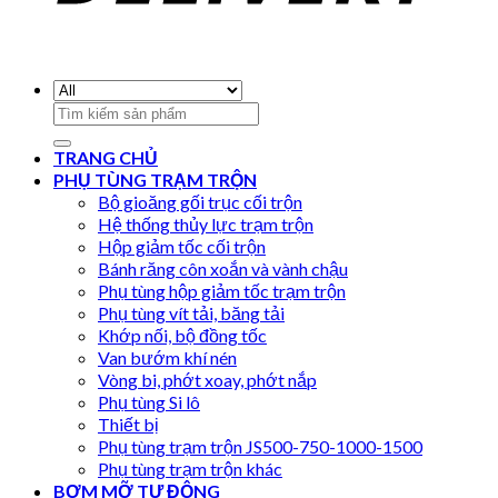
Search
for:
TRANG CHỦ
PHỤ TÙNG TRẠM TRỘN
Bộ gioăng gối trục cối trộn
Hệ thống thủy lực trạm trộn
Hộp giảm tốc cối trộn
Bánh răng côn xoắn và vành chậu
Phụ tùng hộp giảm tốc trạm trộn
Phụ tùng vít tải, băng tải
Khớp nối, bộ đồng tốc
Van bướm khí nén
Vòng bi, phớt xoay, phớt nắp
Phụ tùng Si lô
Thiết bị
Phụ tùng trạm trộn JS500-750-1000-1500
Phụ tùng trạm trộn khác
BƠM MỠ TỰ ĐỘNG