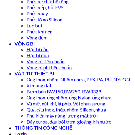
Phớt xe chở bê tông
Phớt xếp, bộ, EVS
Phớt xoay
Phớt lò xo Silicon
Lọc bụi
Phớt khí nén
Vòng đệm
VÒNG BI
Hạt bi cầu
Hạt bi đũa
Vòng bi tiêu chuẩn
Vòng bi phi tiêu chuẩn
VẬT TƯ THIẾT BỊ
Ống Inox, nhôm, Nhôm nhựa, PEX, PA, PU, NYLON
Xi măng đất
Bơm bùn BW150,BW250, BW3329
Ống Inox, ống nhôm, ống Nylon, ống nhựa
Vú mỡ, nút khí, lá phíp, Vòi phun sương
Quả cầu Inox, thép, nhôm, Silicon, nhựa
Phụ kiện máy năng lượng mặt trời
Dây curoa, dầu bôi trơn, gioăng kín nước
THÔNG TIN CÔNG NGHỆ
Login