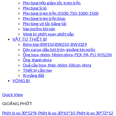
Phụ tùng hộp giảm tốc trạm trộn
Phụ tùng Si lô
Phụ tùng trạm trộn JS500-750-1000-1500
Phụ tùng trạm trộn khác
Phụ tùng vít tải, băng tải
Van bướm khí nén
Vòng bi, phớt xoay, phớt nắp
VẬT TƯ THIẾT BỊ
Bơm bùn BW150,BW250, BW3329
Dây curoa, dầu bôi trơn, gioăng kín nước
Ống Inox, nhôm, Nhôm nhựa, PEX, PA, PU, NYLON
Ống, thanh nhựa
Quả cầu Inox, thép, nhôm, Silicon, nhựa
Thiết bị cầm tay
Xi măng đất
VÒNG BI
Quick View
GIOĂNG PHỚT
Phớt lò xo 30*52*8, Phớt lò xo 30*65*10, Phớt lò xo 30*72*12