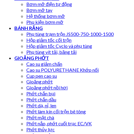
Bơm mỡ điện tự động
Bơm mỡ tay
Hệ thống bơm mỡ
Phụ kiện bơm mỡ
BÁNH RĂNG
Phụ tùng trạm trộn JS500-750-1000-1500
Hộp giảm tốc cối trộn
Hộp giảm tốc Cyclo và phụ tùng
Phụ tùng vít tải, băng tải
GIOĂNG PHỚT
Cao su giảm chấn
Cao su POLYURETHANE Khớp nối
Cup pen cao su
Gioăng phớt
Gioăng phớt nồi hơi
Phớt chắn bụi
Phớt chắn dầu
Phớt dạ, nỉ, len
Phớt làm kín cối trộn bê tông
Phớt mặt chà
Phớt nắp, phớt cuối trục EC/VK
Phớt thủy lực