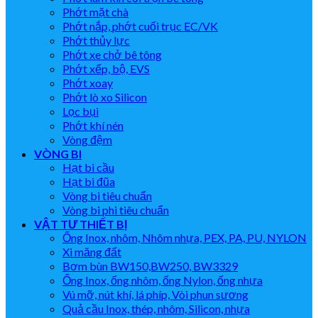
Phớt mặt chà
Phớt nắp, phớt cuối trục EC/VK
Phớt thủy lực
Phớt xe chở bê tông
Phớt xếp, bộ, EVS
Phớt xoay
Phớt lò xo Silicon
Lọc bụi
Phớt khí nén
Vòng đệm
VÒNG BI
Hạt bi cầu
Hạt bi đũa
Vòng bi tiêu chuẩn
Vòng bi phi tiêu chuẩn
VẬT TƯ THIẾT BỊ
Ống Inox, nhôm, Nhôm nhựa, PEX, PA, PU, NYLON
Xi măng đất
Bơm bùn BW150,BW250, BW3329
Ống Inox, ống nhôm, ống Nylon, ống nhựa
Vú mỡ, nút khí, lá phíp, Vòi phun sương
Quả cầu Inox, thép, nhôm, Silicon, nhựa