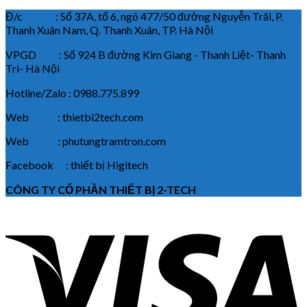
Đ/c : Số 37A, tổ 6, ngõ 477/50 đường Nguyễn Trãi, P.
Thanh Xuân Nam, Q. Thanh Xuân, TP. Hà Nội
VPGD : Số 924 B đường Kim Giang - Thanh Liệt- Thanh
Trì- Hà Nội
Hotline/Zalo : 0988.775.899
Web : thietbi2tech.com
Web : phutungtramtron.com
Facebook : thiết bị Higitech
CÔNG TY CỔ PHẦN THIẾT BỊ 2-TECH