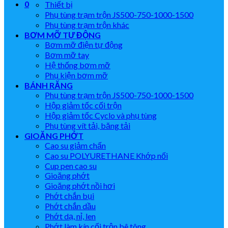
0
Thiết bị
Phụ tùng trạm trộn JS500-750-1000-1500
Phụ tùng trạm trộn khác
BƠM MỠ TỰ ĐỘNG
Bơm mỡ điện tự động
Bơm mỡ tay
Hệ thống bơm mỡ
Phụ kiện bơm mỡ
BÁNH RĂNG
Phụ tùng trạm trộn JS500-750-1000-1500
Hộp giảm tốc cối trộn
Hộp giảm tốc Cyclo và phụ tùng
Phụ tùng vít tải, băng tải
GIOĂNG PHỚT
Cao su giảm chấn
Cao su POLYURETHANE Khớp nối
Cup pen cao su
Gioăng phớt
Gioăng phớt nồi hơi
Phớt chắn bụi
Phớt chắn dầu
Phớt dạ, nỉ, len
Phớt làm kín cối trộn bê tông