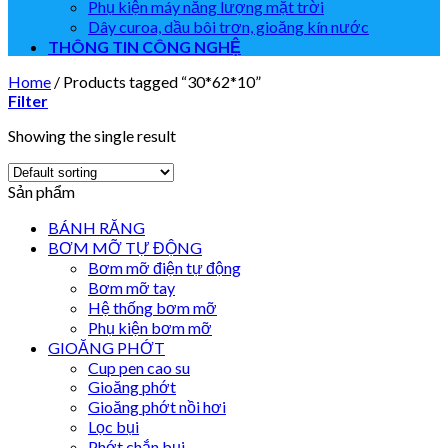
Phụ kiện máy năng lượng mặt trời
Dây curoa, dầu bôi trơn, gioăng kín nước
THÔNG TIN CÔNG NGHỆ
Home
/
Products tagged “30*62*10”
Filter
Showing the single result
Sản phẩm
BÁNH RĂNG
BƠM MỠ TỰ ĐỘNG
Bơm mỡ điện tự động
Bơm mỡ tay
Hệ thống bơm mỡ
Phụ kiện bơm mỡ
GIOĂNG PHỚT
Cup pen cao su
Gioăng phớt
Gioăng phớt nồi hơi
Lọc bụi
Phớt chắn bụi