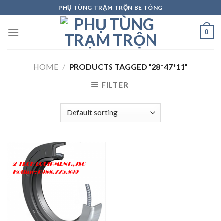
Skip
PHỤ TÙNG TRẠM TRỘN BÊ TÔNG
to
content
0
HOME
/
PRODUCTS TAGGED “28*47*11”
FILTER