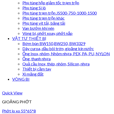
Phụ tùng hộp giảm tốc trạm trộn
Phụ tùng Si lô
Phụ tùng trạm trộn JS500-750-1000-1500
Phụ tùng trạm trộn khác
Phụ tùng vít tải, băng tải
Van bướm khí nén
Vòng bi, phớt xoay, phớt nắp
VẬT TƯ THIẾT BỊ
Bơm bùn BW150,BW250, BW3329
Dây curoa, dầu bôi trơn, gioăng kín nước
Ống Inox, nhôm, Nhôm nhựa, PEX, PA, PU, NYLON
Ống, thanh nhựa
Quả cầu Inox, thép, nhôm, Silicon, nhựa
Thiết bị cầm tay
Xi măng đất
VÒNG BI
Quick View
GIOĂNG PHỚT
Phớt lo xo 55*65*8