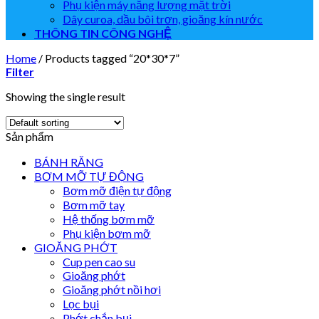
Phụ kiện máy năng lượng mặt trời
Dây curoa, dầu bôi trơn, gioăng kín nước
THÔNG TIN CÔNG NGHỆ
Home
/
Products tagged “20*30*7”
Filter
Showing the single result
Sản phẩm
BÁNH RĂNG
BƠM MỠ TỰ ĐỘNG
Bơm mỡ điện tự động
Bơm mỡ tay
Hệ thống bơm mỡ
Phụ kiện bơm mỡ
GIOĂNG PHỚT
Cup pen cao su
Gioăng phớt
Gioăng phớt nồi hơi
Lọc bụi
Phớt chắn bụi