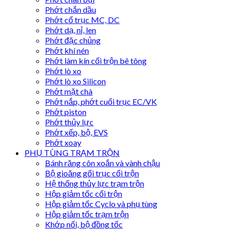
Phớt chắn dầu
Phớt cổ trục MC, DC
Phớt dạ, nỉ, len
Phớt đặc chủng
Phớt khí nén
Phớt làm kín cối trộn bê tông
Phớt lò xo
Phớt lò xo Silicon
Phớt mặt chà
Phớt nắp, phớt cuối trục EC/VK
Phớt piston
Phớt thủy lực
Phớt xếp, bộ, EVS
Phớt xoay
PHỤ TÙNG TRẠM TRỘN
Bánh răng côn xoắn và vành chậu
Bộ gioăng gối trục cối trộn
Hệ thống thủy lực trạm trộn
Hộp giảm tốc cối trộn
Hộp giảm tốc Cyclo và phụ tùng
Hộp giảm tốc trạm trộn
Khớp nối, bộ đồng tốc