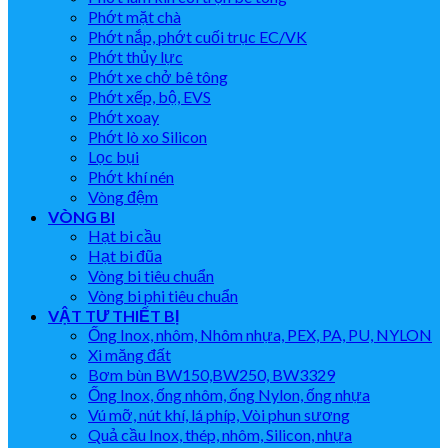
Phớt mặt chà
Phớt nắp, phớt cuối trục EC/VK
Phớt thủy lực
Phớt xe chở bê tông
Phớt xếp, bộ, EVS
Phớt xoay
Phớt lò xo Silicon
Lọc bụi
Phớt khí nén
Vòng đệm
VÒNG BI
Hạt bi cầu
Hạt bi đũa
Vòng bi tiêu chuẩn
Vòng bi phi tiêu chuẩn
VẬT TƯ THIẾT BỊ
Ống Inox, nhôm, Nhôm nhựa, PEX, PA, PU, NYLON
Xi măng đất
Bơm bùn BW150,BW250, BW3329
Ống Inox, ống nhôm, ống Nylon, ống nhựa
Vú mỡ, nút khí, lá phíp, Vòi phun sương
Quả cầu Inox, thép, nhôm, Silicon, nhựa