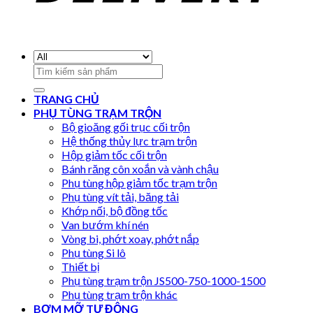
Search
for:
TRANG CHỦ
PHỤ TÙNG TRẠM TRỘN
Bộ gioăng gối trục cối trộn
Hệ thống thủy lực trạm trộn
Hộp giảm tốc cối trộn
Bánh răng côn xoắn và vành chậu
Phụ tùng hộp giảm tốc trạm trộn
Phụ tùng vít tải, băng tải
Khớp nối, bộ đồng tốc
Van bướm khí nén
Vòng bi, phớt xoay, phớt nắp
Phụ tùng Si lô
Thiết bị
Phụ tùng trạm trộn JS500-750-1000-1500
Phụ tùng trạm trộn khác
BƠM MỠ TỰ ĐỘNG