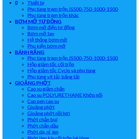
0
Thiết bị
Phụ tùng trạm trộn JS500-750-1000-1500
Phụ tùng trạm trộn khác
BƠM MỠ TỰ ĐỘNG
Bơm mỡ điện tự động
Bơm mỡ tay
Hệ thống bơm mỡ
Phụ kiện bơm mỡ
BÁNH RĂNG
Phụ tùng trạm trộn JS500-750-1000-1500
Hộp giảm tốc cối trộn
Hộp giảm tốc Cyclo và phụ tùng
Phụ tùng vít tải, băng tải
GIOĂNG PHỚT
Cao su giảm chấn
Cao su POLYURETHANE Khớp nối
Cup pen cao su
Gioăng phớt
Gioăng phớt nồi hơi
Phớt chắn bụi
Phớt chắn dầu
Phớt dạ, nỉ, len
Phớt làm kín cối trộn bê tông