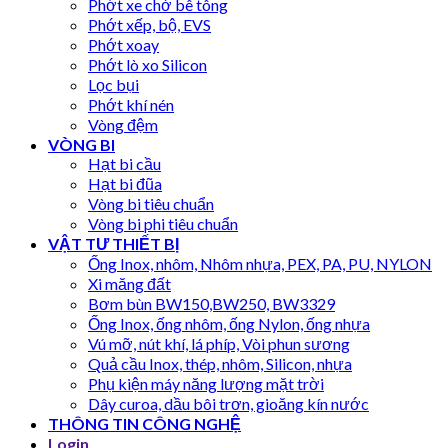
Phớt xe chở bê tông
Phớt xếp, bộ, EVS
Phớt xoay
Phớt lò xo Silicon
Lọc bụi
Phớt khí nén
Vòng đệm
VÒNG BI
Hạt bi cầu
Hạt bi đũa
Vòng bi tiêu chuẩn
Vòng bi phi tiêu chuẩn
VẬT TƯ THIẾT BỊ
Ống Inox, nhôm, Nhôm nhựa, PEX, PA, PU, NYLON
Xi măng đất
Bơm bùn BW150,BW250, BW3329
Ống Inox, ống nhôm, ống Nylon, ống nhựa
Vú mỡ, nút khí, lá phíp, Vòi phun sương
Quả cầu Inox, thép, nhôm, Silicon, nhựa
Phụ kiện máy năng lượng mặt trời
Dây curoa, dầu bôi trơn, gioăng kín nước
THÔNG TIN CÔNG NGHỆ
Login