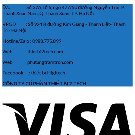
Đ/c : Số 37A, tổ 6, ngõ 477/50 đường Nguyễn Trãi, P.
Thanh Xuân Nam, Q. Thanh Xuân, TP. Hà Nội
VPGD : Số 924 B đường Kim Giang - Thanh Liệt- Thanh
Trì- Hà Nội
Hotline/Zalo : 0988.775.899
Web : thietbi2tech.com
Web : phutungtramtron.com
Facebook : thiết bị Higitech
CÔNG TY CỔ PHẦN THIẾT BỊ 2-TECH