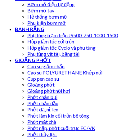
Bơm mỡ điện tự động
Bơm mỡ tay
Hệ thống bơm mỡ
Phụ kiện bơm mỡ
BÁNH RĂNG
Phụ tùng trạm trộn JS500-750-1000-1500
Hộp giảm tốc cối trộn
Hộp giảm tốc Cyclo và phụ tùng
Phụ tùng vít tải, băng tải
GIOĂNG PHỚT
Cao su giảm chấn
Cao su POLYURETHANE Khớp nối
Cup pen cao su
Gioăng phớt
Gioăng phớt nồi hơi
Phớt chắn bụi
Phớt chắn dầu
Phớt dạ, nỉ, len
Phớt làm kín cối trộn bê tông
Phớt mặt chà
Phớt nắp, phớt cuối trục EC/VK
Phớt thủy lực