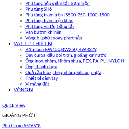
Phụ tùng hộp giảm tốc trạm trộn
Phụ tùng Si lô
Phụ tùng trạm trộn JS500-750-1000-1500
Phụ tùng trạm trộn khác
Phụ tùng vít tải, băng tải
Van bướm khí nén
Vòng bi, phớt xoay, phớt nắp
VẬT TƯ THIẾT BỊ
Bơm bùn BW150,BW250, BW3329
Dây curoa, dầu bôi trơn, gioăng kín nước
Ống Inox, nhôm, Nhôm nhựa, PEX, PA, PU, NYLON
Ống, thanh nhựa
Quả cầu Inox, thép, nhôm, Silicon, nhựa
Thiết bị cầm tay
Xi măng đất
VÒNG BI
Quick View
GIOĂNG PHỚT
Phớt lo xo 55*65*8