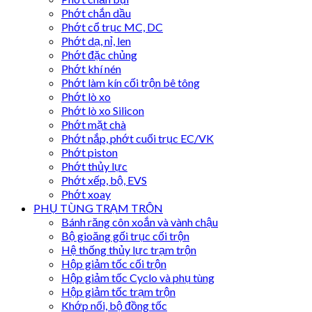
Phớt chắn dầu
Phớt cổ trục MC, DC
Phớt dạ, nỉ, len
Phớt đặc chủng
Phớt khí nén
Phớt làm kín cối trộn bê tông
Phớt lò xo
Phớt lò xo Silicon
Phớt mặt chà
Phớt nắp, phớt cuối trục EC/VK
Phớt piston
Phớt thủy lực
Phớt xếp, bộ, EVS
Phớt xoay
PHỤ TÙNG TRẠM TRỘN
Bánh răng côn xoắn và vành chậu
Bộ gioăng gối trục cối trộn
Hệ thống thủy lực trạm trộn
Hộp giảm tốc cối trộn
Hộp giảm tốc Cyclo và phụ tùng
Hộp giảm tốc trạm trộn
Khớp nối, bộ đồng tốc