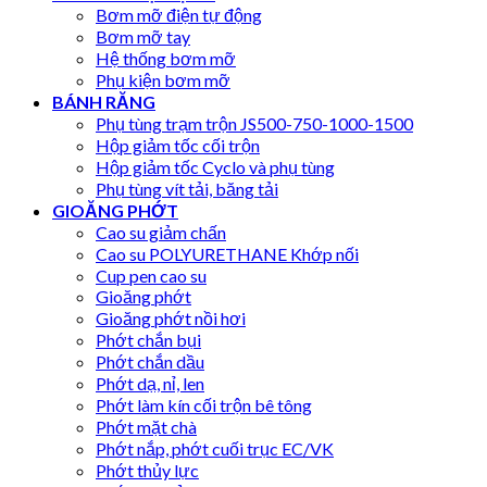
Bơm mỡ điện tự động
Bơm mỡ tay
Hệ thống bơm mỡ
Phụ kiện bơm mỡ
BÁNH RĂNG
Phụ tùng trạm trộn JS500-750-1000-1500
Hộp giảm tốc cối trộn
Hộp giảm tốc Cyclo và phụ tùng
Phụ tùng vít tải, băng tải
GIOĂNG PHỚT
Cao su giảm chấn
Cao su POLYURETHANE Khớp nối
Cup pen cao su
Gioăng phớt
Gioăng phớt nồi hơi
Phớt chắn bụi
Phớt chắn dầu
Phớt dạ, nỉ, len
Phớt làm kín cối trộn bê tông
Phớt mặt chà
Phớt nắp, phớt cuối trục EC/VK
Phớt thủy lực