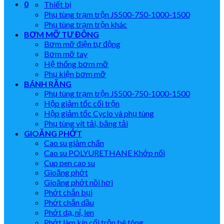
0
Thiết bị
Phụ tùng trạm trộn JS500-750-1000-1500
Phụ tùng trạm trộn khác
BƠM MỠ TỰ ĐỘNG
Bơm mỡ điện tự động
Bơm mỡ tay
Hệ thống bơm mỡ
Phụ kiện bơm mỡ
BÁNH RĂNG
Phụ tùng trạm trộn JS500-750-1000-1500
Hộp giảm tốc cối trộn
Hộp giảm tốc Cyclo và phụ tùng
Phụ tùng vít tải, băng tải
GIOĂNG PHỚT
Cao su giảm chấn
Cao su POLYURETHANE Khớp nối
Cup pen cao su
Gioăng phớt
Gioăng phớt nồi hơi
Phớt chắn bụi
Phớt chắn dầu
Phớt dạ, nỉ, len
Phớt làm kín cối trộn bê tông