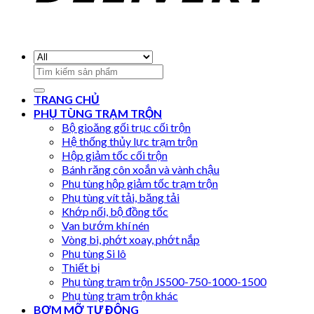
Search
for:
TRANG CHỦ
PHỤ TÙNG TRẠM TRỘN
Bộ gioăng gối trục cối trộn
Hệ thống thủy lực trạm trộn
Hộp giảm tốc cối trộn
Bánh răng côn xoắn và vành chậu
Phụ tùng hộp giảm tốc trạm trộn
Phụ tùng vít tải, băng tải
Khớp nối, bộ đồng tốc
Van bướm khí nén
Vòng bi, phớt xoay, phớt nắp
Phụ tùng Si lô
Thiết bị
Phụ tùng trạm trộn JS500-750-1000-1500
Phụ tùng trạm trộn khác
BƠM MỠ TỰ ĐỘNG