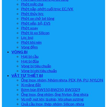
Phớt mặt chà
Phớt nắp, phớt cuối trục EC/VK
Phớt thủy lực
Phớt xe chở bê tông
Phớt xếp, bộ, EVS
Phớt xoay
Phớt lò xo Silicon
Lọc bụi
Phớt khí nén
Vòng đệm
VÒNG BI
Hạt bi cầu
Hạt bi đũa
Vòng bi tiêu chuẩn
Vòng bi phi tiêu chuẩn
VẬT TƯ THIẾT BỊ
Ống Inox, nhôm, Nhôm nhựa, PEX, PA, PU, NYLON
Xi măng đất
Bơm bùn BW150,BW250, BW3329
Ống Inox, ống nhôm, ống Nylon, ống nhựa
Vú mỡ, nút khí, lá phíp, Vòi phun sương
Quả cầu Inox, thép, nhôm, Silicon, nhựa