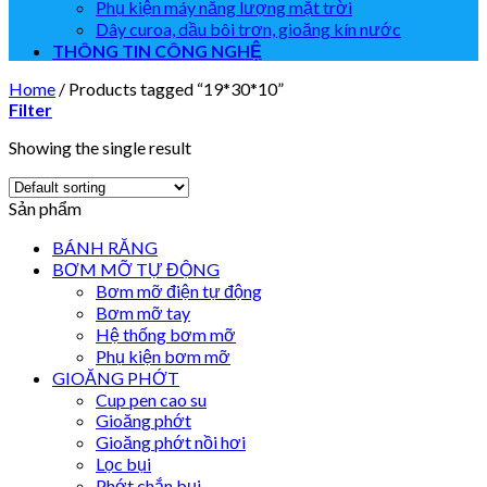
Phụ kiện máy năng lượng mặt trời
Dây curoa, dầu bôi trơn, gioăng kín nước
THÔNG TIN CÔNG NGHỆ
Home
/
Products tagged “19*30*10”
Filter
Showing the single result
Sản phẩm
BÁNH RĂNG
BƠM MỠ TỰ ĐỘNG
Bơm mỡ điện tự động
Bơm mỡ tay
Hệ thống bơm mỡ
Phụ kiện bơm mỡ
GIOĂNG PHỚT
Cup pen cao su
Gioăng phớt
Gioăng phớt nồi hơi
Lọc bụi
Phớt chắn bụi