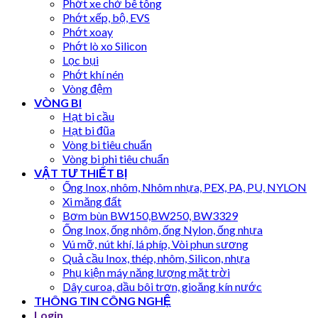
Phớt xe chở bê tông
Phớt xếp, bộ, EVS
Phớt xoay
Phớt lò xo Silicon
Lọc bụi
Phớt khí nén
Vòng đệm
VÒNG BI
Hạt bi cầu
Hạt bi đũa
Vòng bi tiêu chuẩn
Vòng bi phi tiêu chuẩn
VẬT TƯ THIẾT BỊ
Ống Inox, nhôm, Nhôm nhựa, PEX, PA, PU, NYLON
Xi măng đất
Bơm bùn BW150,BW250, BW3329
Ống Inox, ống nhôm, ống Nylon, ống nhựa
Vú mỡ, nút khí, lá phíp, Vòi phun sương
Quả cầu Inox, thép, nhôm, Silicon, nhựa
Phụ kiện máy năng lượng mặt trời
Dây curoa, dầu bôi trơn, gioăng kín nước
THÔNG TIN CÔNG NGHỆ
Login