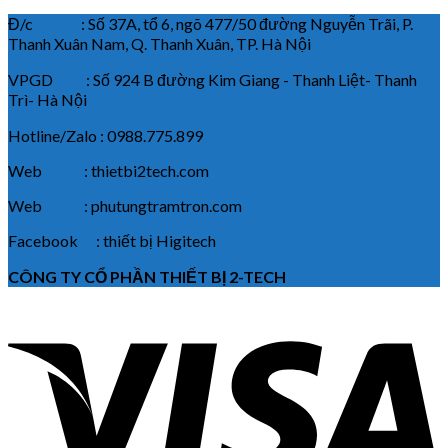
Đ/c : Số 37A, tổ 6, ngõ 477/50 đường Nguyễn Trãi, P.
Thanh Xuân Nam, Q. Thanh Xuân, TP. Hà Nội
VPGD : Số 924 B đường Kim Giang - Thanh Liệt- Thanh
Trì- Hà Nội
Hotline/Zalo : 0988.775.899
Web : thietbi2tech.com
Web : phutungtramtron.com
Facebook : thiết bị Higitech
CÔNG TY CỔ PHẦN THIẾT BỊ 2-TECH