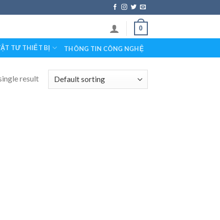
0
ẬT TƯ THIẾT BỊ
THÔNG TIN CÔNG NGHỆ
ingle result