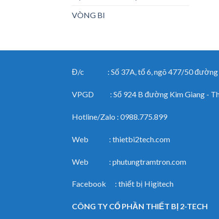
VÒNG BI
Đ/c : Số 37A, tổ 6, ngõ 477/50 đường Ng
VPGD : Số 924 B đường Kim Giang - Than
Hotline/Zalo : 0988.775.899
Web : thietbi2tech.com
Web : phutungtramtron.com
Facebook : thiết bị Higitech
CÔNG TY CỔ PHẦN THIẾT BỊ 2-TECH