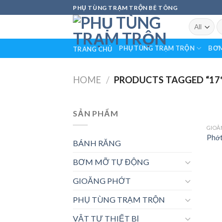
Skip
PHỤ TÙNG TRẠM TRỘN BÊ TÔNG
to
S
content
fo
PHỤ TÙNG TRẠM TRỘN
BƠM
TRANG CHỦ
HOME
/
PRODUCTS TAGGED “17*
SẢN PHẨM
GIOĂ
Phớt
BÁNH RĂNG
BƠM MỠ TỰ ĐỘNG
GIOĂNG PHỚT
PHỤ TÙNG TRẠM TRỘN
VẬT TƯ THIẾT BỊ