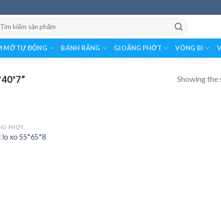
earch
r:
 MỠ TỰ ĐỘNG
BÁNH RĂNG
GIOĂNG PHỚT
VÒNG BI
V
Showing the s
40*7”
NG PHỚT
 lo xo 55*65*8