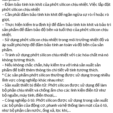
– Đảm bảo tính kín khít của phớt silicon chịu nhiệt. Việc lắp đặt
phớt silicon chịu nhiệt
– Cần phải đảm bảo tính kín khít để ngăn ngừa sự rò rỉ hoặc rò
giọt.
– Thực hiện kiểm tra định kỳ để đảm bảo tính kín khít và bảo trì
sản phẩm để đảm bảo độ bền và tuổi thọ của phớt silicon chịu
nhiệt.
– Sử dụng phớt silicon chịu nhiệt trong môi trường nhiệt độ và
áp suất phù hợp để đảm bảo tính an toàn và độ bền của sản
phẩm.
– Tránh sử dụng phớt silicon chịu nhiệt với các hóa chất mà nó
không tương thích.
– Nếu không chắc chắn, hãy kiểm tra với nhà sản xuất sản
phẩm để biết thêm thông tin chi tiết về tính tương thích.
* Các sản phẩm phớt silicon thường được sử dụng trong nhiều
lĩnh vực công nghiệp khác nhau như:
– Sản xuất thiết bị điện tử: Phớt silicon được sử dụng để làm
bộ phận chịu nhiệt và chống ẩm cho các linh kiện điện tử như
bộ nguồn, máy tính, điện thoại,…
– Công nghiệp ô tô: Phớt silicon được sử dụng trong sản xuất
các bộ phận của động cơ, phanh và hệ thống làm mát của ô tô,
như bộ phận cản nước, ống xả, lọc khí,…