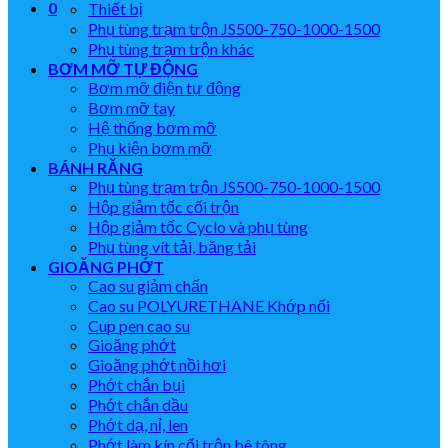
0
Thiết bị
Phụ tùng trạm trộn JS500-750-1000-1500
Phụ tùng trạm trộn khác
BƠM MỠ TỰ ĐỘNG
Bơm mỡ điện tự động
Bơm mỡ tay
Hệ thống bơm mỡ
Phụ kiện bơm mỡ
BÁNH RĂNG
Phụ tùng trạm trộn JS500-750-1000-1500
Hộp giảm tốc cối trộn
Hộp giảm tốc Cyclo và phụ tùng
Phụ tùng vít tải, băng tải
GIOĂNG PHỚT
Cao su giảm chấn
Cao su POLYURETHANE Khớp nối
Cup pen cao su
Gioăng phớt
Gioăng phớt nồi hơi
Phớt chắn bụi
Phớt chắn dầu
Phớt dạ, nỉ, len
Phớt làm kín cối trộn bê tông