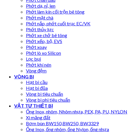
Phớt dạ, nỉ, len
Phớt làm kín cối trộn bê tông
Phớt mặt chà
Phớt nắp, phớt cuối trục EC/VK
Phớt thủy lực
Phớt xe chở bê tông
Phớt xếp, bộ, EVS
Phớt xoay
Phớt lò xo Silicon
Lọc bụi
Phớt khí nén
Vòng đệm
VÒNG BI
Hạt bi cầu
Hạt bi đũa
Vòng bi tiêu chuẩn
Vòng bi phi tiêu chuẩn
VẬT TƯ THIẾT BỊ
Ống Inox, nhôm, Nhôm nhựa, PEX, PA, PU, NYLON
Xi măng đất
Bơm bùn BW150,BW250, BW3329
Ống Inox, ống nhôm, ống Nylon, ống nhựa