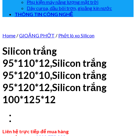
Phụ kiện máy năng lượng mặt trời
Dây curoa, dầu bôi trơn, gioăng kín nước
THÔNG TIN CÔNG NGHỆ
Home
/
GIOĂNG PHỚT
/
Phớt lò xo Silicon
Silicon trắng
95*110*12,Silicon trắng
95*120*10,Silicon trắng
95*120*12,Silicon trắng
100*125*12
Liên hệ trực tiếp để mua hàng