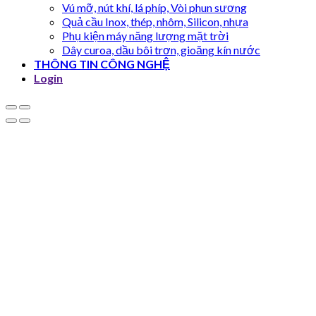
Vú mỡ, nút khí, lá phíp, Vòi phun sương
Quả cầu Inox, thép, nhôm, Silicon, nhựa
Phụ kiện máy năng lượng mặt trời
Dây curoa, dầu bôi trơn, gioăng kín nước
THÔNG TIN CÔNG NGHỆ
Login