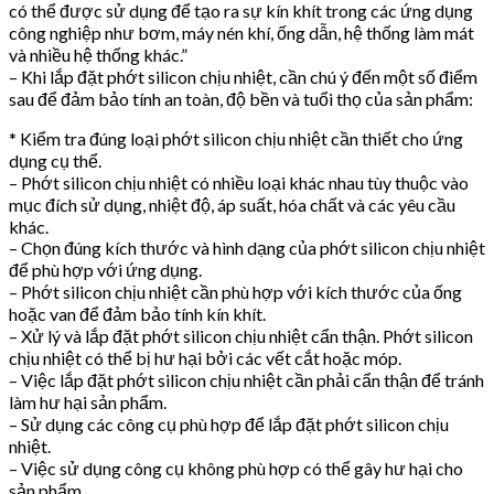
có thể được sử dụng để tạo ra sự kín khít trong các ứng dụng
công nghiệp như bơm, máy nén khí, ống dẫn, hệ thống làm mát
và nhiều hệ thống khác.”
– Khi lắp đặt phớt silicon chịu nhiệt, cần chú ý đến một số điểm
sau để đảm bảo tính an toàn, độ bền và tuổi thọ của sản phẩm:
* Kiểm tra đúng loại phớt silicon chịu nhiệt cần thiết cho ứng
dụng cụ thể.
– Phớt silicon chịu nhiệt có nhiều loại khác nhau tùy thuộc vào
mục đích sử dụng, nhiệt độ, áp suất, hóa chất và các yêu cầu
khác.
– Chọn đúng kích thước và hình dạng của phớt silicon chịu nhiệt
để phù hợp với ứng dụng.
– Phớt silicon chịu nhiệt cần phù hợp với kích thước của ống
hoặc van để đảm bảo tính kín khít.
– Xử lý và lắp đặt phớt silicon chịu nhiệt cẩn thận. Phớt silicon
chịu nhiệt có thể bị hư hại bởi các vết cắt hoặc móp.
– Việc lắp đặt phớt silicon chịu nhiệt cần phải cẩn thận để tránh
làm hư hại sản phẩm.
– Sử dụng các công cụ phù hợp để lắp đặt phớt silicon chịu
nhiệt.
– Việc sử dụng công cụ không phù hợp có thể gây hư hại cho
sản phẩm.