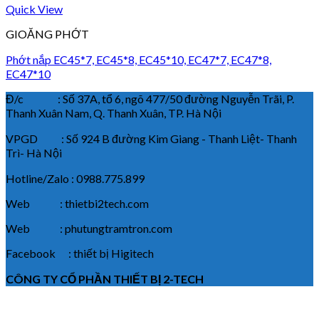
Quick View
GIOĂNG PHỚT
Phớt nắp EC45*7, EC45*8, EC45*10, EC47*7, EC47*8,
EC47*10
Đ/c : Số 37A, tổ 6, ngõ 477/50 đường Nguyễn Trãi, P.
Thanh Xuân Nam, Q. Thanh Xuân, TP. Hà Nội
VPGD : Số 924 B đường Kim Giang - Thanh Liệt- Thanh
Trì- Hà Nội
Hotline/Zalo : 0988.775.899
Web : thietbi2tech.com
Web : phutungtramtron.com
Facebook : thiết bị Higitech
CÔNG TY CỔ PHẦN THIẾT BỊ 2-TECH