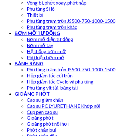
Vòng bi, phớt xoay, phớt nắp
Phụ tùng Si lô
Thiết bị
Phụ tùng trạm trộn JS500-750-1000-1500
Phụ tùng trạm trộn khác
BƠM MỠ TỰ ĐỘNG
Bơm mỡ điện tự động
Bơm mỡ tay
Hệ thống bơm mỡ
Phụ kiện bơm mỡ
BÁNH RĂNG
Phụ tùng trạm trộn JS500-750-1000-1500
Hộp giảm tốc cối trộn
Hộp giảm tốc Cyclo và phụ tùng
Phụ tùng vít tải, băng tải
GIOĂNG PHỚT
Cao su giảm chấn
Cao su POLYURETHANE Khớp nối
Cup pen cao su
Gioăng phớt
Gioăng phớt nồi hơi
Phớt chắn bụi
Phớt chắn dầu