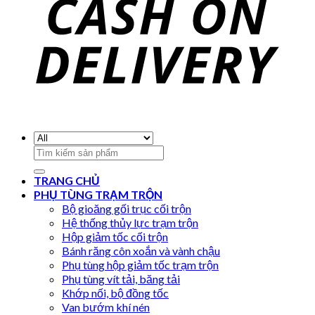
Search
for:
TRANG CHỦ
PHỤ TÙNG TRẠM TRỘN
Bộ gioăng gối trục cối trộn
Hệ thống thủy lực trạm trộn
Hộp giảm tốc cối trộn
Bánh răng côn xoắn và vành chậu
Phụ tùng hộp giảm tốc trạm trộn
Phụ tùng vít tải, băng tải
Khớp nối, bộ đồng tốc
Van bướm khí nén