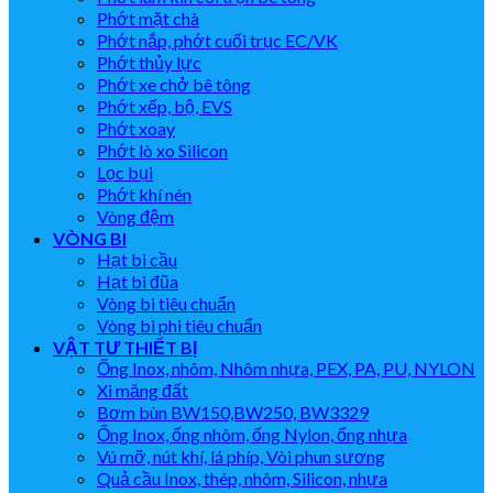
Phớt mặt chà
Phớt nắp, phớt cuối trục EC/VK
Phớt thủy lực
Phớt xe chở bê tông
Phớt xếp, bộ, EVS
Phớt xoay
Phớt lò xo Silicon
Lọc bụi
Phớt khí nén
Vòng đệm
VÒNG BI
Hạt bi cầu
Hạt bi đũa
Vòng bi tiêu chuẩn
Vòng bi phi tiêu chuẩn
VẬT TƯ THIẾT BỊ
Ống Inox, nhôm, Nhôm nhựa, PEX, PA, PU, NYLON
Xi măng đất
Bơm bùn BW150,BW250, BW3329
Ống Inox, ống nhôm, ống Nylon, ống nhựa
Vú mỡ, nút khí, lá phíp, Vòi phun sương
Quả cầu Inox, thép, nhôm, Silicon, nhựa