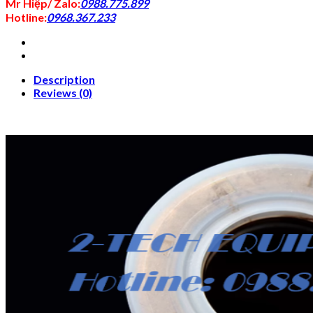
Mr Hiệp/ Zalo:
0988.775.899
Hotline:
0968.367.233
Description
Reviews (0)