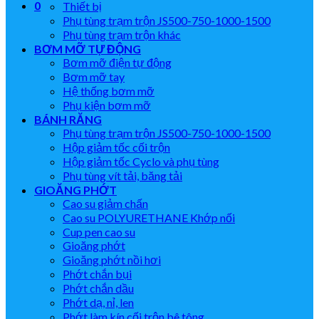
0
Thiết bị
Phụ tùng trạm trộn JS500-750-1000-1500
Phụ tùng trạm trộn khác
BƠM MỠ TỰ ĐỘNG
Bơm mỡ điện tự động
Bơm mỡ tay
Hệ thống bơm mỡ
Phụ kiện bơm mỡ
BÁNH RĂNG
Phụ tùng trạm trộn JS500-750-1000-1500
Hộp giảm tốc cối trộn
Hộp giảm tốc Cyclo và phụ tùng
Phụ tùng vít tải, băng tải
GIOĂNG PHỚT
Cao su giảm chấn
Cao su POLYURETHANE Khớp nối
Cup pen cao su
Gioăng phớt
Gioăng phớt nồi hơi
Phớt chắn bụi
Phớt chắn dầu
Phớt dạ, nỉ, len
Phớt làm kín cối trộn bê tông