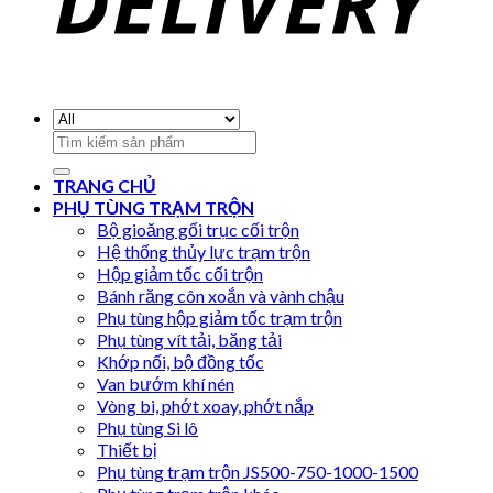
Search
for:
TRANG CHỦ
PHỤ TÙNG TRẠM TRỘN
Bộ gioăng gối trục cối trộn
Hệ thống thủy lực trạm trộn
Hộp giảm tốc cối trộn
Bánh răng côn xoắn và vành chậu
Phụ tùng hộp giảm tốc trạm trộn
Phụ tùng vít tải, băng tải
Khớp nối, bộ đồng tốc
Van bướm khí nén
Vòng bi, phớt xoay, phớt nắp
Phụ tùng Si lô
Thiết bị
Phụ tùng trạm trộn JS500-750-1000-1500