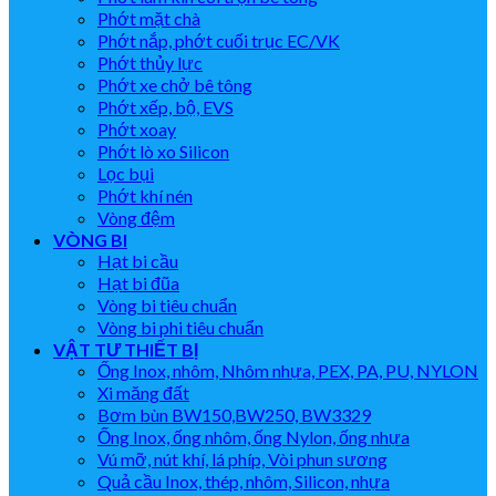
Phớt mặt chà
Phớt nắp, phớt cuối trục EC/VK
Phớt thủy lực
Phớt xe chở bê tông
Phớt xếp, bộ, EVS
Phớt xoay
Phớt lò xo Silicon
Lọc bụi
Phớt khí nén
Vòng đệm
VÒNG BI
Hạt bi cầu
Hạt bi đũa
Vòng bi tiêu chuẩn
Vòng bi phi tiêu chuẩn
VẬT TƯ THIẾT BỊ
Ống Inox, nhôm, Nhôm nhựa, PEX, PA, PU, NYLON
Xi măng đất
Bơm bùn BW150,BW250, BW3329
Ống Inox, ống nhôm, ống Nylon, ống nhựa
Vú mỡ, nút khí, lá phíp, Vòi phun sương
Quả cầu Inox, thép, nhôm, Silicon, nhựa