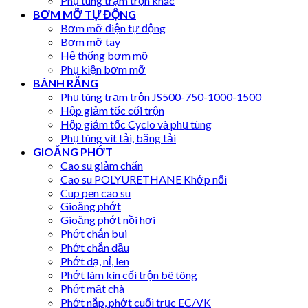
Phụ tùng trạm trộn khác
BƠM MỠ TỰ ĐỘNG
Bơm mỡ điện tự động
Bơm mỡ tay
Hệ thống bơm mỡ
Phụ kiện bơm mỡ
BÁNH RĂNG
Phụ tùng trạm trộn JS500-750-1000-1500
Hộp giảm tốc cối trộn
Hộp giảm tốc Cyclo và phụ tùng
Phụ tùng vít tải, băng tải
GIOĂNG PHỚT
Cao su giảm chấn
Cao su POLYURETHANE Khớp nối
Cup pen cao su
Gioăng phớt
Gioăng phớt nồi hơi
Phớt chắn bụi
Phớt chắn dầu
Phớt dạ, nỉ, len
Phớt làm kín cối trộn bê tông
Phớt mặt chà
Phớt nắp, phớt cuối trục EC/VK