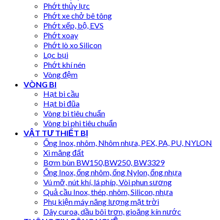
Phớt thủy lực
Phớt xe chở bê tông
Phớt xếp, bộ, EVS
Phớt xoay
Phớt lò xo Silicon
Lọc bụi
Phớt khí nén
Vòng đệm
VÒNG BI
Hạt bi cầu
Hạt bi đũa
Vòng bi tiêu chuẩn
Vòng bi phi tiêu chuẩn
VẬT TƯ THIẾT BỊ
Ống Inox, nhôm, Nhôm nhựa, PEX, PA, PU, NYLON
Xi măng đất
Bơm bùn BW150,BW250, BW3329
Ống Inox, ống nhôm, ống Nylon, ống nhựa
Vú mỡ, nút khí, lá phíp, Vòi phun sương
Quả cầu Inox, thép, nhôm, Silicon, nhựa
Phụ kiện máy năng lượng mặt trời
Dây curoa, dầu bôi trơn, gioăng kín nước