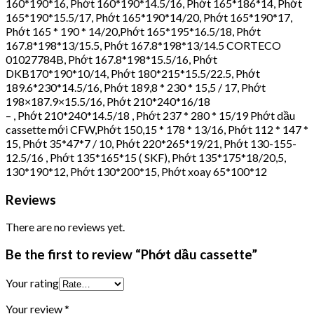
160*190*16, Phớt 160*190*14.5/16, Phớt 165*186*14, Phớt
165*190*15.5/17, Phớt 165*190*14/20, Phớt 165*190*17,
Phớt 165 * 190 * 14/20,Phớt 165*195*16.5/18, Phớt
167.8*198*13/15.5, Phớt 167.8*198*13/14.5 CORTECO
01027784B, Phớt 167.8*198*15.5/16, Phớt
DKB170*190*10/14, Phớt 180*215*15.5/22.5, Phớt
189.6*230*14.5/16, Phớt 189,8 * 230 * 15,5 / 17, Phớt
198×187.9×15.5/16, Phớt 210*240*16/18
– , Phớt 210*240*14.5/18 , Phớt 237 * 280 * 15/19 Phớt dầu
cassette mới CFW,Phớt 150,15 * 178 * 13/16, Phớt 112 * 147 *
15, Phớt 35*47*7 / 10, Phớt 220*265*19/21, Phớt 130-155-
12.5/16 , Phớt 135*165*15 ( SKF), Phớt 135*175*18/20,5,
130*190*12, Phớt 130*200*15, Phớt xoay 65*100*12
Reviews
There are no reviews yet.
Be the first to review “Phớt dầu cassette”
Your rating
Your review
*