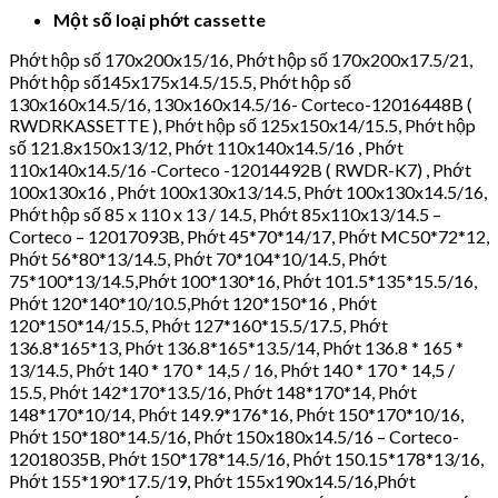
Một số loại phớt cassette
Phớt hộp số 170x200x15/16, Phớt hộp số 170x200x17.5/21,
Phớt hộp số145x175x14.5/15.5, Phớt hộp số
130x160x14.5/16, 130x160x14.5/16- Corteco-12016448B (
RWDRKASSETTE ), Phớt hộp số 125x150x14/15.5, Phớt hộp
số 121.8x150x13/12, Phớt 110x140x14.5/16 , Phớt
110x140x14.5/16 -Corteco -12014492B ( RWDR-K7) , Phớt
100x130x16 , Phớt 100x130x13/14.5, Phớt 100x130x14.5/16,
Phớt hộp số 85 x 110 x 13 / 14.5, Phớt 85x110x13/14.5 –
Corteco – 12017093B, Phớt 45*70*14/17, Phớt MC50*72*12,
Phớt 56*80*13/14.5, Phớt 70*104*10/14.5, Phớt
75*100*13/14.5,Phớt 100*130*16, Phớt 101.5*135*15.5/16,
Phớt 120*140*10/10.5,Phớt 120*150*16 , Phớt
120*150*14/15.5, Phớt 127*160*15.5/17.5, Phớt
136.8*165*13, Phớt 136.8*165*13.5/14, Phớt 136.8 * 165 *
13/14.5, Phớt 140 * 170 * 14,5 / 16, Phớt 140 * 170 * 14,5 /
15.5, Phớt 142*170*13.5/16, Phớt 148*170*14, Phớt
148*170*10/14, Phớt 149.9*176*16, Phớt 150*170*10/16,
Phớt 150*180*14.5/16, Phớt 150x180x14.5/16 – Corteco-
12018035B, Phớt 150*178*14.5/16, Phớt 150.15*178*13/16,
Phớt 155*190*17.5/19, Phớt 155x190x14.5/16,Phớt