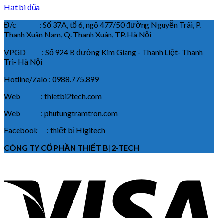
Hạt bi đũa
Đ/c : Số 37A, tổ 6, ngõ 477/50 đường Nguyễn Trãi, P.
Thanh Xuân Nam, Q. Thanh Xuân, TP. Hà Nội
VPGD : Số 924 B đường Kim Giang - Thanh Liệt- Thanh
Trì- Hà Nội
Hotline/Zalo : 0988.775.899
Web : thietbi2tech.com
Web : phutungtramtron.com
Facebook : thiết bị Higitech
CÔNG TY CỔ PHẦN THIẾT BỊ 2-TECH