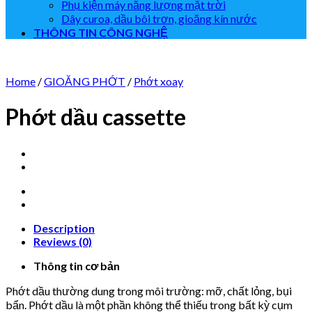
Phụ kiện máy năng lượng mặt trời
Dây curoa, dầu bôi trơn, gioăng kín nước
THÔNG TIN CÔNG NGHỆ
Home
/
GIOĂNG PHỚT
/
Phớt xoay
Phớt dầu cassette
Description
Reviews (0)
Thông tin cơ bản
Phớt dầu thường dung trong môi trường: mỡ, chất lỏng, bụi
bẩn. Phớt dầu là một phần không thể thiếu trong bất kỳ cụm