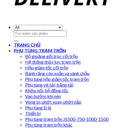
Search
for:
TRANG CHỦ
PHỤ TÙNG TRẠM TRỘN
Bộ gioăng gối trục cối trộn
Hệ thống thủy lực trạm trộn
Hộp giảm tốc cối trộn
Bánh răng côn xoắn và vành chậu
Phụ tùng hộp giảm tốc trạm trộn
Phụ tùng vít tải, băng tải
Khớp nối, bộ đồng tốc
Van bướm khí nén
Vòng bi, phớt xoay, phớt nắp
Phụ tùng Si lô
Thiết bị
Phụ tùng trạm trộn JS500-750-1000-1500
Phụ tùng trạm trộn khác