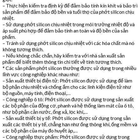
– Thực hiện kiểm tra định kỳ để đảm bảo tính kín khít và bảo trì
sản phẩm để đảm bảo độ bền và tuổi thọ của phớt silicon chịu
nhiệt.
– Sử dụng phớt silicon chịu nhiệt trong môi trường nhiệt độ và
áp suất phù hợp để đảm bảo tính an toàn và độ bền của sản
phẩm.
– Tránh sử dụng phớt silicon chịu nhiệt với các hóa chất mà nó
không tương thích.
– Nếu không chắc chắn, hãy kiểm tra với nhà sản xuất sản
phẩm để biết thêm thông tin chi tiết về tính tương thích.
* Các sản phẩm phớt silicon thường được sử dụng trong nhiều
lĩnh vực công nghiệp khác nhau như:
– Sản xuất thiết bị điện tử: Phớt silicon được sử dụng để làm
bộ phận chịu nhiệt và chống ẩm cho các linh kiện điện tử như
bộ nguồn, máy tính, điện thoại,…
– Công nghiệp ô tô: Phớt silicon được sử dụng trong sản xuất
các bộ phận của động cơ, phanh và hệ thống làm mát của ô tô,
như bộ phận cản nước, ống xả, lọc khí,…
– Sản xuất thiết bị y tế: Phớt silicon được sử dụng trong sản
xuất các thiết bị y tế, chẳng hạn như ống thông khí, ống mềm và
các bộ phận của máy đo huyết áp,…
– Công nghiệp thực phẩm: Phớt silicon được sử dụng trong