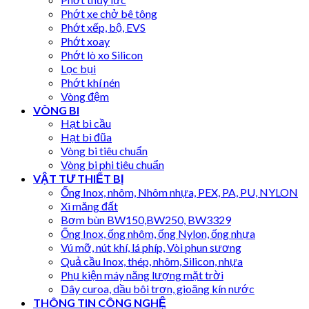
Phớt xe chở bê tông
Phớt xếp, bộ, EVS
Phớt xoay
Phớt lò xo Silicon
Lọc bụi
Phớt khí nén
Vòng đệm
VÒNG BI
Hạt bi cầu
Hạt bi đũa
Vòng bi tiêu chuẩn
Vòng bi phi tiêu chuẩn
VẬT TƯ THIẾT BỊ
Ống Inox, nhôm, Nhôm nhựa, PEX, PA, PU, NYLON
Xi măng đất
Bơm bùn BW150,BW250, BW3329
Ống Inox, ống nhôm, ống Nylon, ống nhựa
Vú mỡ, nút khí, lá phíp, Vòi phun sương
Quả cầu Inox, thép, nhôm, Silicon, nhựa
Phụ kiện máy năng lượng mặt trời
Dây curoa, dầu bôi trơn, gioăng kín nước
THÔNG TIN CÔNG NGHỆ