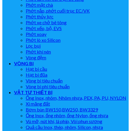
Phớt mặt chà
Phớt nắp, phớt cuối trục EC/VK
Phớt thủy lực
Phớt xe chở bê tông
Phớt xếp, bộ, EVS
Phớt xoay
Phớt lò xo Silicon
Lọc bụi
Phớt khí nén
Vòng đệm
VÒNG BI
Hạt bi cầu
Hạt bi đũa
Vòng bi tiêu chuẩn
Vòng bi phi tiêu chuẩn
VẬT TƯ THIẾT BỊ
Ống Inox, nhôm, Nhôm nhựa, PEX, PA, PU, NYLON
Xi măng đất
Bơm bùn BW150,BW250, BW3329
Ống Inox, ống nhôm, ống Nylon, ống nhựa
Vú mỡ, nút khí, lá phíp, Vòi phun sương
Quả cầu Inox, thép, nhôm, Silicon, nhựa