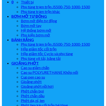
0
Thiết bị
Phụ tùng trạm trộn JS500-750-1000-1500
Phụ tùng trạm trộn khác
BƠM MỠ TỰ ĐỘNG
Bơm mỡ điện tự động
Bơm mỡ tay
Hệ thống bơm mỡ
Phụ kiện bơm mỡ
BÁNH RĂNG
Phụ tùng trạm trộn JS500-750-1000-1500
Hộp giảm tốc cối trộn
Hộp giảm tốc Cyclo và phụ tùng
Phụ tùng vít tải, băng tải
GIOĂNG PHỚT
Cao su giảm chấn
Cao su POLYURETHANE Khớp nối
Cup pen cao su
Gioăng phớt
Gioăng phớt nồi hơi
Phớt chắn bụi
Phớt chắn dầu
Phớt dạ, nỉ, len
Phớt làm kín cối trộn bê tông