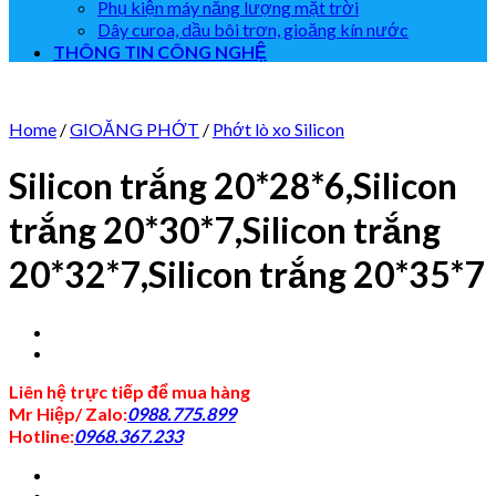
Phụ kiện máy năng lượng mặt trời
Dây curoa, dầu bôi trơn, gioăng kín nước
THÔNG TIN CÔNG NGHỆ
Home
/
GIOĂNG PHỚT
/
Phớt lò xo Silicon
Silicon trắng 20*28*6,Silicon
trắng 20*30*7,Silicon trắng
20*32*7,Silicon trắng 20*35*7
Liên hệ trực tiếp để mua hàng
Mr Hiệp/ Zalo:
0988.775.899
Hotline:
0968.367.233