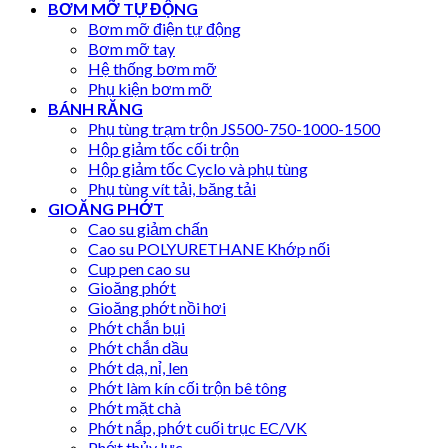
BƠM MỠ TỰ ĐỘNG
Bơm mỡ điện tự động
Bơm mỡ tay
Hệ thống bơm mỡ
Phụ kiện bơm mỡ
BÁNH RĂNG
Phụ tùng trạm trộn JS500-750-1000-1500
Hộp giảm tốc cối trộn
Hộp giảm tốc Cyclo và phụ tùng
Phụ tùng vít tải, băng tải
GIOĂNG PHỚT
Cao su giảm chấn
Cao su POLYURETHANE Khớp nối
Cup pen cao su
Gioăng phớt
Gioăng phớt nồi hơi
Phớt chắn bụi
Phớt chắn dầu
Phớt dạ, nỉ, len
Phớt làm kín cối trộn bê tông
Phớt mặt chà
Phớt nắp, phớt cuối trục EC/VK
Phớt thủy lực