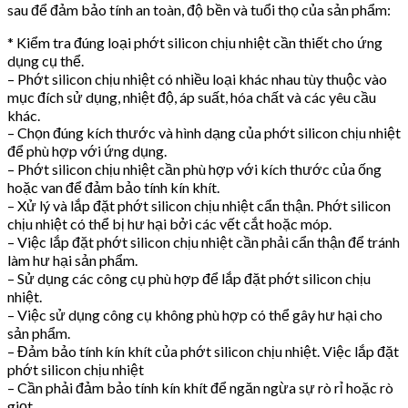
sau để đảm bảo tính an toàn, độ bền và tuổi thọ của sản phẩm:
* Kiểm tra đúng loại phớt silicon chịu nhiệt cần thiết cho ứng
dụng cụ thể.
– Phớt silicon chịu nhiệt có nhiều loại khác nhau tùy thuộc vào
mục đích sử dụng, nhiệt độ, áp suất, hóa chất và các yêu cầu
khác.
– Chọn đúng kích thước và hình dạng của phớt silicon chịu nhiệt
để phù hợp với ứng dụng.
– Phớt silicon chịu nhiệt cần phù hợp với kích thước của ống
hoặc van để đảm bảo tính kín khít.
– Xử lý và lắp đặt phớt silicon chịu nhiệt cẩn thận. Phớt silicon
chịu nhiệt có thể bị hư hại bởi các vết cắt hoặc móp.
– Việc lắp đặt phớt silicon chịu nhiệt cần phải cẩn thận để tránh
làm hư hại sản phẩm.
– Sử dụng các công cụ phù hợp để lắp đặt phớt silicon chịu
nhiệt.
– Việc sử dụng công cụ không phù hợp có thể gây hư hại cho
sản phẩm.
– Đảm bảo tính kín khít của phớt silicon chịu nhiệt. Việc lắp đặt
phớt silicon chịu nhiệt
– Cần phải đảm bảo tính kín khít để ngăn ngừa sự rò rỉ hoặc rò
giọt.