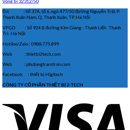
Vòng bi 32312/50
Đ/c : Số 37A, tổ 6, ngõ 477/50 đường Nguyễn Trãi, P.
Thanh Xuân Nam, Q. Thanh Xuân, TP. Hà Nội
VPGD : Số 924 B đường Kim Giang - Thanh Liệt- Thanh
Trì- Hà Nội
Hotline/Zalo : 0988.775.899
Web : thietbi2tech.com
Web : phutungtramtron.com
Facebook : thiết bị Higitech
CÔNG TY CỔ PHẦN THIẾT BỊ 2-TECH