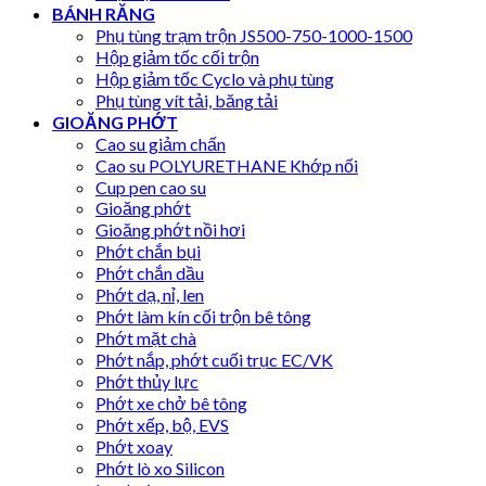
BÁNH RĂNG
Phụ tùng trạm trộn JS500-750-1000-1500
Hộp giảm tốc cối trộn
Hộp giảm tốc Cyclo và phụ tùng
Phụ tùng vít tải, băng tải
GIOĂNG PHỚT
Cao su giảm chấn
Cao su POLYURETHANE Khớp nối
Cup pen cao su
Gioăng phớt
Gioăng phớt nồi hơi
Phớt chắn bụi
Phớt chắn dầu
Phớt dạ, nỉ, len
Phớt làm kín cối trộn bê tông
Phớt mặt chà
Phớt nắp, phớt cuối trục EC/VK
Phớt thủy lực
Phớt xe chở bê tông
Phớt xếp, bộ, EVS
Phớt xoay
Phớt lò xo Silicon