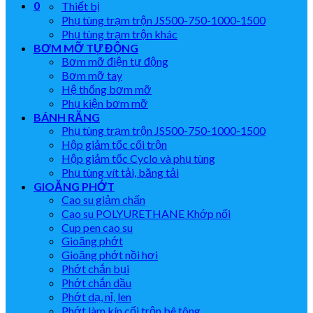
0
Thiết bị
Phụ tùng trạm trộn JS500-750-1000-1500
Phụ tùng trạm trộn khác
BƠM MỠ TỰ ĐỘNG
Bơm mỡ điện tự động
Bơm mỡ tay
Hệ thống bơm mỡ
Phụ kiện bơm mỡ
BÁNH RĂNG
Phụ tùng trạm trộn JS500-750-1000-1500
Hộp giảm tốc cối trộn
Hộp giảm tốc Cyclo và phụ tùng
Phụ tùng vít tải, băng tải
GIOĂNG PHỚT
Cao su giảm chấn
Cao su POLYURETHANE Khớp nối
Cup pen cao su
Gioăng phớt
Gioăng phớt nồi hơi
Phớt chắn bụi
Phớt chắn dầu
Phớt dạ, nỉ, len
Phớt làm kín cối trộn bê tông