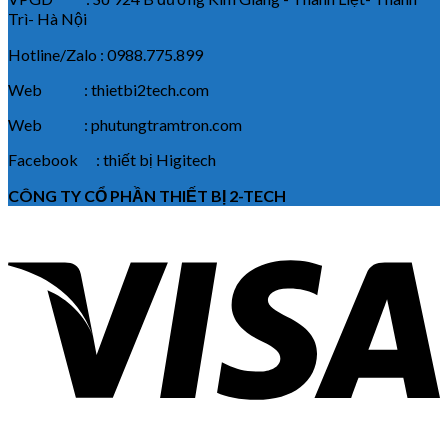
Trì- Hà Nội
Hotline/Zalo : 0988.775.899
Web : thietbi2tech.com
Web : phutungtramtron.com
Facebook : thiết bị Higitech
CÔNG TY CỔ PHẦN THIẾT BỊ 2-TECH