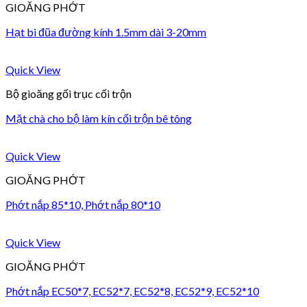
GIOĂNG PHỚT
Hạt bi đũa đường kính 1.5mm dài 3-20mm
Quick View
Bộ gioăng gối trục cối trộn
Mặt chà cho bộ làm kín cối trộn bê tông
Quick View
GIOĂNG PHỚT
Phớt nắp 85*10, Phớt nắp 80*10
Quick View
GIOĂNG PHỚT
Phớt nắp EC50*7, EC52*7, EC52*8, EC52*9, EC52*10