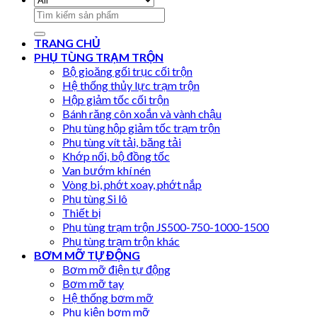
Search
for:
TRANG CHỦ
PHỤ TÙNG TRẠM TRỘN
Bộ gioăng gối trục cối trộn
Hệ thống thủy lực trạm trộn
Hộp giảm tốc cối trộn
Bánh răng côn xoắn và vành chậu
Phụ tùng hộp giảm tốc trạm trộn
Phụ tùng vít tải, băng tải
Khớp nối, bộ đồng tốc
Van bướm khí nén
Vòng bi, phớt xoay, phớt nắp
Phụ tùng Si lô
Thiết bị
Phụ tùng trạm trộn JS500-750-1000-1500
Phụ tùng trạm trộn khác
BƠM MỠ TỰ ĐỘNG
Bơm mỡ điện tự động
Bơm mỡ tay
Hệ thống bơm mỡ
Phụ kiện bơm mỡ