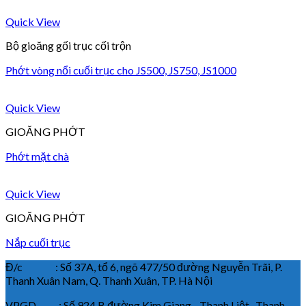
Quick View
Bộ gioăng gối trục cối trộn
Phớt vòng nổi cuối trục cho JS500, JS750, JS1000
Quick View
GIOĂNG PHỚT
Phớt mặt chà
Quick View
GIOĂNG PHỚT
Nắp cuối trục
Đ/c : Số 37A, tổ 6, ngõ 477/50 đường Nguyễn Trãi, P.
Thanh Xuân Nam, Q. Thanh Xuân, TP. Hà Nội
VPGD : Số 924 B đường Kim Giang - Thanh Liệt- Thanh