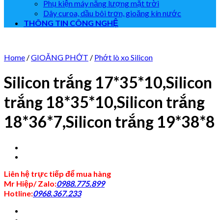
Phụ kiện máy năng lượng mặt trời
Dây curoa, dầu bôi trơn, gioăng kín nước
THÔNG TIN CÔNG NGHỆ
Home
/
GIOĂNG PHỚT
/
Phớt lò xo Silicon
Silicon trắng 17*35*10,Silicon
trắng 18*35*10,Silicon trắng
18*36*7,Silicon trắng 19*38*8
Liên hệ trực tiếp để mua hàng
Mr Hiệp/ Zalo:
0988.775.899
Hotline:
0968.367.233