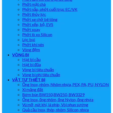
Phớt mặt chà
Phớt nắp, phớt cuối trục EC/VK
Phớt thủy lực
Phớt xe chở bê tông
Phớt xếp, bộ, EVS
Phớt xoay
Phớt lò xo Silicon
Lọc bụi
Phớt khí nén
Vòng đệm
VÒNG BI
Hạt bi cầu
Hạt bi đũa
Vòng bi tiêu chuẩn
Vòng bi phi tiêu chuẩn
VẬT TƯ THIẾT BỊ
Ống Inox, nhôm, Nhôm nhựa, PEX, PA, PU, NYLON
Xi măng đất
Bơm bùn BW150,BW250, BW3329
Ống Inox, ống nhôm, ống Nylon, ống nhựa
Vú mỡ, nút khí, lá phíp, Vòi phun sương
Quả cầu Inox, thép, nhôm, Silicon, nhựa