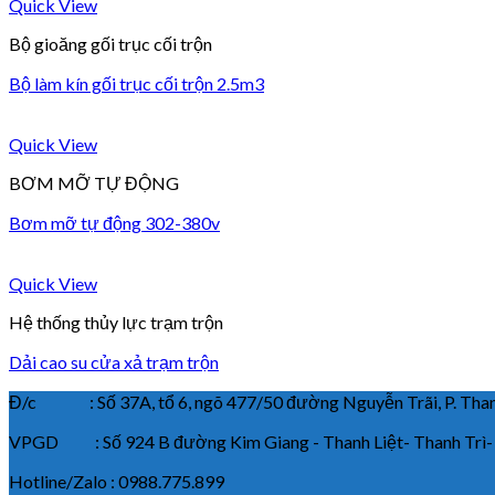
Quick View
Bộ gioăng gối trục cối trộn
Bộ làm kín gối trục cối trộn 2.5m3
Quick View
BƠM MỠ TỰ ĐỘNG
Bơm mỡ tự động 302-380v
Quick View
Hệ thống thủy lực trạm trộn
Dải cao su cửa xả trạm trộn
Đ/c : Số 37A, tổ 6, ngõ 477/50 đường Nguyễn Trãi, P. Thanh
VPGD : Số 924 B đường Kim Giang - Thanh Liệt- Thanh Trì-
Hotline/Zalo : 0988.775.899