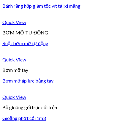
Bánh răng hộp giảm tốc vít tải xi măng
Quick View
BƠM MỠ TỰ ĐỘNG
Ruột bơm mỡ tự động
Quick View
Bơm mỡ tay
Bơm mỡ áp lực bằng tay
Quick View
Bộ gioăng gối trục cối trộn
Gioăng phớt cối 1m3