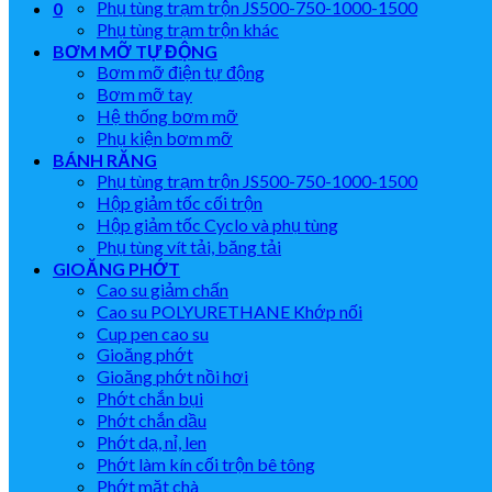
Phụ tùng trạm trộn JS500-750-1000-1500
0
Phụ tùng trạm trộn khác
BƠM MỠ TỰ ĐỘNG
Bơm mỡ điện tự động
Bơm mỡ tay
Hệ thống bơm mỡ
Phụ kiện bơm mỡ
BÁNH RĂNG
Phụ tùng trạm trộn JS500-750-1000-1500
Hộp giảm tốc cối trộn
Hộp giảm tốc Cyclo và phụ tùng
Phụ tùng vít tải, băng tải
GIOĂNG PHỚT
Cao su giảm chấn
Cao su POLYURETHANE Khớp nối
Cup pen cao su
Gioăng phớt
Gioăng phớt nồi hơi
Phớt chắn bụi
Phớt chắn dầu
Phớt dạ, nỉ, len
Phớt làm kín cối trộn bê tông
Phớt mặt chà