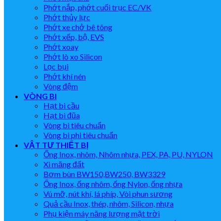
Phớt nắp, phớt cuối trục EC/VK
Phớt thủy lực
Phớt xe chở bê tông
Phớt xếp, bộ, EVS
Phớt xoay
Phớt lò xo Silicon
Lọc bụi
Phớt khí nén
Vòng đệm
VÒNG BI
Hạt bi cầu
Hạt bi đũa
Vòng bi tiêu chuẩn
Vòng bi phi tiêu chuẩn
VẬT TƯ THIẾT BỊ
Ống Inox, nhôm, Nhôm nhựa, PEX, PA, PU, NYLON
Xi măng đất
Bơm bùn BW150,BW250, BW3329
Ống Inox, ống nhôm, ống Nylon, ống nhựa
Vú mỡ, nút khí, lá phíp, Vòi phun sương
Quả cầu Inox, thép, nhôm, Silicon, nhựa
Phụ kiện máy năng lượng mặt trời