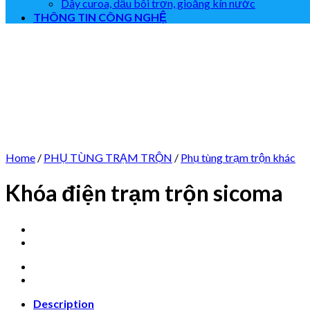
Dây curoa, dầu bôi trơn, gioăng kín nước
THÔNG TIN CÔNG NGHỆ
Home
/
PHỤ TÙNG TRẠM TRỘN
/
Phụ tùng trạm trộn khác
Khóa điện trạm trộn sicoma
Description