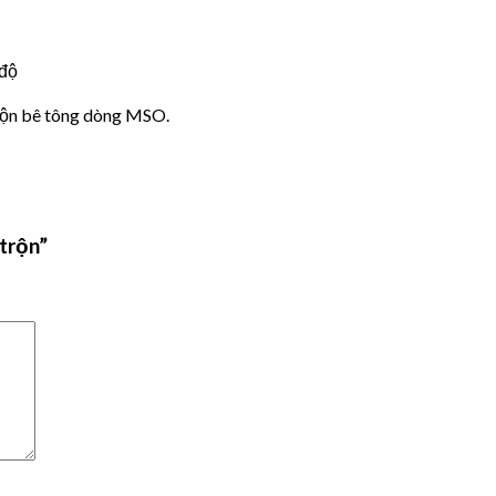
 độ
ộn bê tông dòng MSO.
trộn”