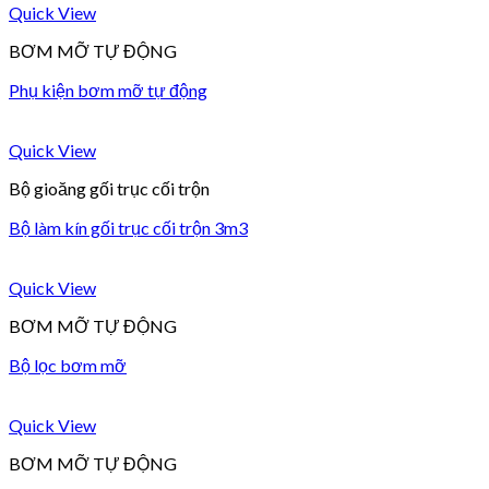
Quick View
BƠM MỠ TỰ ĐỘNG
Phụ kiện bơm mỡ tự động
Quick View
Bộ gioăng gối trục cối trộn
Bộ làm kín gối trục cối trộn 3m3
Quick View
BƠM MỠ TỰ ĐỘNG
Bộ lọc bơm mỡ
Quick View
BƠM MỠ TỰ ĐỘNG