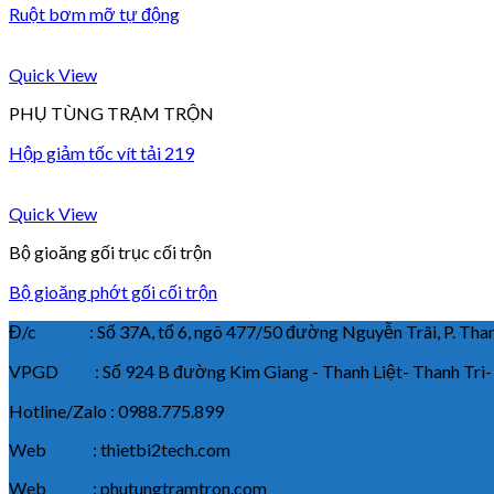
Ruột bơm mỡ tự động
Quick View
PHỤ TÙNG TRẠM TRỘN
Hộp giảm tốc vít tải 219
Quick View
Bộ gioăng gối trục cối trộn
Bộ gioăng phớt gối cối trộn
Đ/c : Số 37A, tổ 6, ngõ 477/50 đường Nguyễn Trãi, P. Thanh
VPGD : Số 924 B đường Kim Giang - Thanh Liệt- Thanh Trì-
Hotline/Zalo : 0988.775.899
Web : thietbi2tech.com
Web : phutungtramtron.com