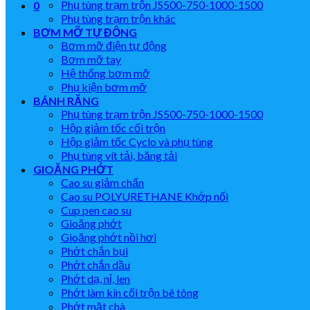
Phụ tùng trạm trộn JS500-750-1000-1500
0
Phụ tùng trạm trộn khác
BƠM MỠ TỰ ĐỘNG
Bơm mỡ điện tự động
Bơm mỡ tay
Hệ thống bơm mỡ
Phụ kiện bơm mỡ
BÁNH RĂNG
Phụ tùng trạm trộn JS500-750-1000-1500
Hộp giảm tốc cối trộn
Hộp giảm tốc Cyclo và phụ tùng
Phụ tùng vít tải, băng tải
GIOĂNG PHỚT
Cao su giảm chấn
Cao su POLYURETHANE Khớp nối
Cup pen cao su
Gioăng phớt
Gioăng phớt nồi hơi
Phớt chắn bụi
Phớt chắn dầu
Phớt dạ, nỉ, len
Phớt làm kín cối trộn bê tông
Phớt mặt chà