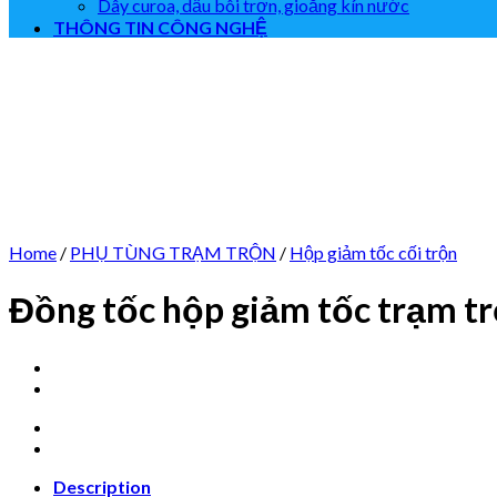
Dây curoa, dầu bôi trơn, gioăng kín nước
THÔNG TIN CÔNG NGHỆ
Home
/
PHỤ TÙNG TRẠM TRỘN
/
Hộp giảm tốc cối trộn
Đồng tốc hộp giảm tốc trạm t
Description