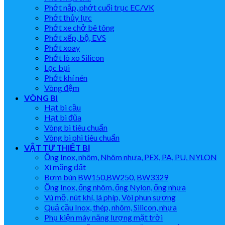
Phớt nắp, phớt cuối trục EC/VK
Phớt thủy lực
Phớt xe chở bê tông
Phớt xếp, bộ, EVS
Phớt xoay
Phớt lò xo Silicon
Lọc bụi
Phớt khí nén
Vòng đệm
VÒNG BI
Hạt bi cầu
Hạt bi đũa
Vòng bi tiêu chuẩn
Vòng bi phi tiêu chuẩn
VẬT TƯ THIẾT BỊ
Ống Inox, nhôm, Nhôm nhựa, PEX, PA, PU, NYLON
Xi măng đất
Bơm bùn BW150,BW250, BW3329
Ống Inox, ống nhôm, ống Nylon, ống nhựa
Vú mỡ, nút khí, lá phíp, Vòi phun sương
Quả cầu Inox, thép, nhôm, Silicon, nhựa
Phụ kiện máy năng lượng mặt trời