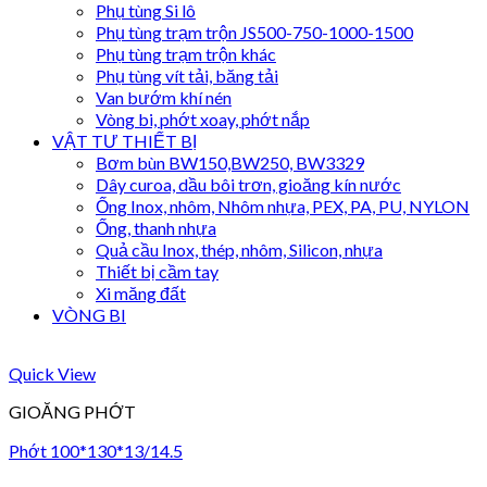
Phụ tùng Si lô
Phụ tùng trạm trộn JS500-750-1000-1500
Phụ tùng trạm trộn khác
Phụ tùng vít tải, băng tải
Van bướm khí nén
Vòng bi, phớt xoay, phớt nắp
VẬT TƯ THIẾT BỊ
Bơm bùn BW150,BW250, BW3329
Dây curoa, dầu bôi trơn, gioăng kín nước
Ống Inox, nhôm, Nhôm nhựa, PEX, PA, PU, NYLON
Ống, thanh nhựa
Quả cầu Inox, thép, nhôm, Silicon, nhựa
Thiết bị cầm tay
Xi măng đất
VÒNG BI
Quick View
GIOĂNG PHỚT
Phớt 100*130*13/14.5