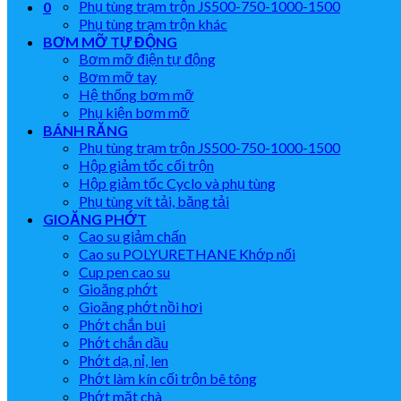
Phụ tùng trạm trộn JS500-750-1000-1500
0
Phụ tùng trạm trộn khác
BƠM MỠ TỰ ĐỘNG
Bơm mỡ điện tự động
Bơm mỡ tay
Hệ thống bơm mỡ
Phụ kiện bơm mỡ
BÁNH RĂNG
Phụ tùng trạm trộn JS500-750-1000-1500
Hộp giảm tốc cối trộn
Hộp giảm tốc Cyclo và phụ tùng
Phụ tùng vít tải, băng tải
GIOĂNG PHỚT
Cao su giảm chấn
Cao su POLYURETHANE Khớp nối
Cup pen cao su
Gioăng phớt
Gioăng phớt nồi hơi
Phớt chắn bụi
Phớt chắn dầu
Phớt dạ, nỉ, len
Phớt làm kín cối trộn bê tông
Phớt mặt chà