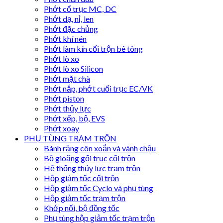
Phớt cổ trục MC, DC
Phớt dạ, nỉ, len
Phớt đặc chủng
Phớt khí nén
Phớt làm kín cối trộn bê tông
Phớt lò xo
Phớt lò xo Silicon
Phớt mặt chà
Phớt nắp, phớt cuối trục EC/VK
Phớt piston
Phớt thủy lực
Phớt xếp, bộ, EVS
Phớt xoay
PHỤ TÙNG TRẠM TRỘN
Bánh răng côn xoắn và vành chậu
Bộ gioăng gối trục cối trộn
Hệ thống thủy lực trạm trộn
Hộp giảm tốc cối trộn
Hộp giảm tốc Cyclo và phụ tùng
Hộp giảm tốc trạm trộn
Khớp nối, bộ đồng tốc
Phụ tùng hộp giảm tốc trạm trộn