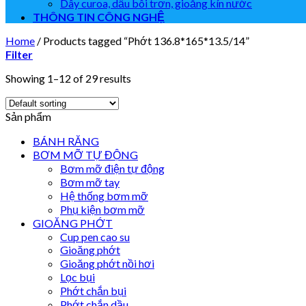
Dây curoa, dầu bôi trơn, gioăng kín nước
THÔNG TIN CÔNG NGHỆ
Home
/
Products tagged “Phớt 136.8*165*13.5/14”
Filter
Showing 1–12 of 29 results
Sản phẩm
BÁNH RĂNG
BƠM MỠ TỰ ĐỘNG
Bơm mỡ điện tự động
Bơm mỡ tay
Hệ thống bơm mỡ
Phụ kiện bơm mỡ
GIOĂNG PHỚT
Cup pen cao su
Gioăng phớt
Gioăng phớt nồi hơi
Lọc bụi
Phớt chắn bụi
Phớt chắn dầu