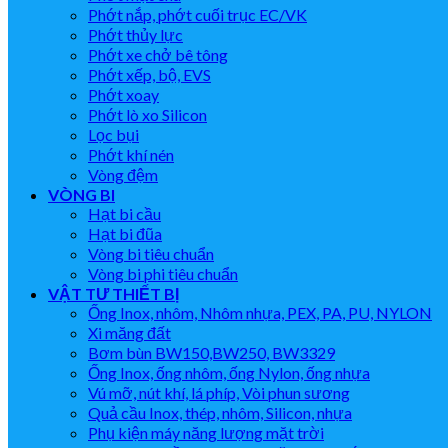
Phớt nắp, phớt cuối trục EC/VK
Phớt thủy lực
Phớt xe chở bê tông
Phớt xếp, bộ, EVS
Phớt xoay
Phớt lò xo Silicon
Lọc bụi
Phớt khí nén
Vòng đệm
VÒNG BI
Hạt bi cầu
Hạt bi đũa
Vòng bi tiêu chuẩn
Vòng bi phi tiêu chuẩn
VẬT TƯ THIẾT BỊ
Ống Inox, nhôm, Nhôm nhựa, PEX, PA, PU, NYLON
Xi măng đất
Bơm bùn BW150,BW250, BW3329
Ống Inox, ống nhôm, ống Nylon, ống nhựa
Vú mỡ, nút khí, lá phíp, Vòi phun sương
Quả cầu Inox, thép, nhôm, Silicon, nhựa
Phụ kiện máy năng lượng mặt trời