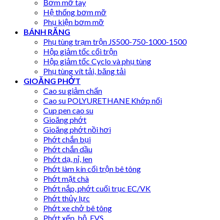
Bơm mỡ tay
Hệ thống bơm mỡ
Phụ kiện bơm mỡ
BÁNH RĂNG
Phụ tùng trạm trộn JS500-750-1000-1500
Hộp giảm tốc cối trộn
Hộp giảm tốc Cyclo và phụ tùng
Phụ tùng vít tải, băng tải
GIOĂNG PHỚT
Cao su giảm chấn
Cao su POLYURETHANE Khớp nối
Cup pen cao su
Gioăng phớt
Gioăng phớt nồi hơi
Phớt chắn bụi
Phớt chắn dầu
Phớt dạ, nỉ, len
Phớt làm kín cối trộn bê tông
Phớt mặt chà
Phớt nắp, phớt cuối trục EC/VK
Phớt thủy lực
Phớt xe chở bê tông
Phớt xếp, bộ, EVS