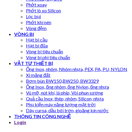
Phớt xoay
Phớt lò xo Silicon
Lọc bụi
Phớt khí nén
Vòng đệm
VÒNG BI
Hạt bi cầu
Hạt bi đũa
Vòng bi tiêu chuẩn
Vòng bi phi tiêu chuẩn
VẬT TƯ THIẾT BỊ
Ống Inox, nhôm, Nhôm nhựa, PEX, PA, PU, NYLON
Xi măng đất
Bơm bùn BW150,BW250, BW3329
Ống Inox, ống nhôm, ống Nylon, ống nhựa
Vú mỡ, nút khí, lá phíp, Vòi phun sương
Quả cầu Inox, thép, nhôm, Silicon, nhựa
Phụ kiện máy năng lượng mặt trời
Dây curoa, dầu bôi trơn, gioăng kín nước
THÔNG TIN CÔNG NGHỆ
Login