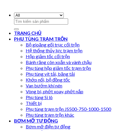
Search
for:
TRANG CHỦ
PHỤ TÙNG TRẠM TRỘN
Bộ gioăng gối trục cối trộn
Hệ thống thủy lực trạm trộn
Hộp giảm tốc cối trộn
Bánh răng côn xoắn và vành chậu
Phụ tùng hộp giảm tốc trạm trộn
Phụ tùng vít tải, băng tải
Khớp nối, bộ đồng tốc
Van bướm khí nén
Vòng bi, phớt xoay, phớt nắp
Phụ tùng Si lô
Thiết bị
Phụ tùng trạm trộn JS500-750-1000-1500
Phụ tùng trạm trộn khác
BƠM MỠ TỰ ĐỘNG
Bơm mỡ điện tự động