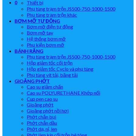
0
Thiết bị
Phụ tùng trạm trộn JS500-750-1000-1500
Phụ tùng trạm trộn khác
BƠM MỠ TỰ ĐỘNG
Bơm mỡ điện tự động
Bơm mỡ tay
Hệ thống bơm mỡ
Phụ kiện bơm mỡ
BÁNH RĂNG
Phụ tùng trạm trộn JS500-750-1000-1500
Hộp giảm tốc cối trộn
Hộp giảm tốc Cyclo và phụ tùng
Phụ tùng vít tải, băng tải
GIOĂNG PHỚT
Cao su giảm chấn
Cao su POLYURETHANE Khớp nối
Cup pen cao su
Gioăng phớt
Gioăng phớt nồi hơi
Phớt chắn bụi
Phớt chắn dầu
Phớt dạ, nỉ, len
Phớt làm kín cối trộn bê tông