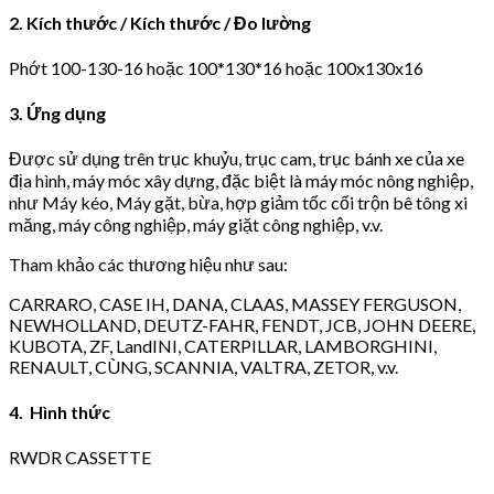
2. Kích thước / Kích thước / Đo lường
Phớt 100-130-16 hoặc 100*130*16 hoặc 100x130x16
3. Ứng dụng
Được sử dụng trên trục khuỷu, trục cam, trục bánh xe của xe
địa hình, máy móc xây dựng, đặc biệt là máy móc nông nghiệp,
như Máy kéo, Máy gặt, bừa, hợp giảm tốc cối trộn bê tông xi
măng, máy công nghiệp, máy giặt công nghiệp, v.v.
Tham khảo các thương hiệu như sau:
CARRARO, CASE IH, DANA, CLAAS, MASSEY FERGUSON,
NEWHOLLAND, DEUTZ-FAHR, FENDT, JCB, JOHN DEERE,
KUBOTA, ZF, LandINI, CATERPILLAR, LAMBORGHINI,
RENAULT, CÙNG, SCANNIA, VALTRA, ZETOR, v.v.
4. Hình thức
RWDR CASSETTE