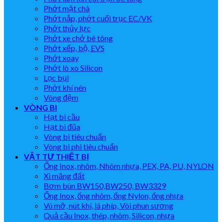
Phớt mặt chà
Phớt nắp, phớt cuối trục EC/VK
Phớt thủy lực
Phớt xe chở bê tông
Phớt xếp, bộ, EVS
Phớt xoay
Phớt lò xo Silicon
Lọc bụi
Phớt khí nén
Vòng đệm
VÒNG BI
Hạt bi cầu
Hạt bi đũa
Vòng bi tiêu chuẩn
Vòng bi phi tiêu chuẩn
VẬT TƯ THIẾT BỊ
Ống Inox, nhôm, Nhôm nhựa, PEX, PA, PU, NYLON
Xi măng đất
Bơm bùn BW150,BW250, BW3329
Ống Inox, ống nhôm, ống Nylon, ống nhựa
Vú mỡ, nút khí, lá phíp, Vòi phun sương
Quả cầu Inox, thép, nhôm, Silicon, nhựa