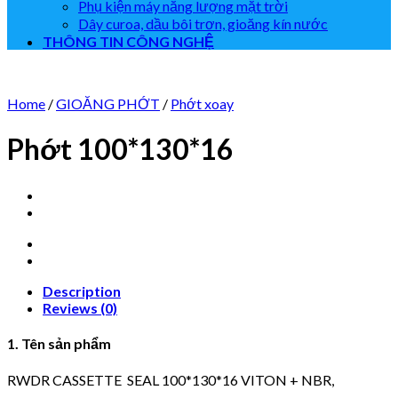
Phụ kiện máy năng lượng mặt trời
Dây curoa, dầu bôi trơn, gioăng kín nước
THÔNG TIN CÔNG NGHỆ
Home
/
GIOĂNG PHỚT
/
Phớt xoay
Phớt 100*130*16
Description
Reviews (0)
1. Tên sản phẩm
RWDR CASSETTE SEAL 100*130*16 VITON + NBR,