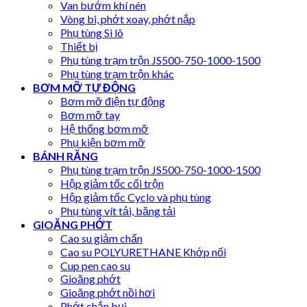
Van bướm khí nén
Vòng bi, phớt xoay, phớt nắp
Phụ tùng Si lô
Thiết bị
Phụ tùng trạm trộn JS500-750-1000-1500
Phụ tùng trạm trộn khác
BƠM MỠ TỰ ĐỘNG
Bơm mỡ điện tự động
Bơm mỡ tay
Hệ thống bơm mỡ
Phụ kiện bơm mỡ
BÁNH RĂNG
Phụ tùng trạm trộn JS500-750-1000-1500
Hộp giảm tốc cối trộn
Hộp giảm tốc Cyclo và phụ tùng
Phụ tùng vít tải, băng tải
GIOĂNG PHỚT
Cao su giảm chấn
Cao su POLYURETHANE Khớp nối
Cup pen cao su
Gioăng phớt
Gioăng phớt nồi hơi
Phớt chắn bụi