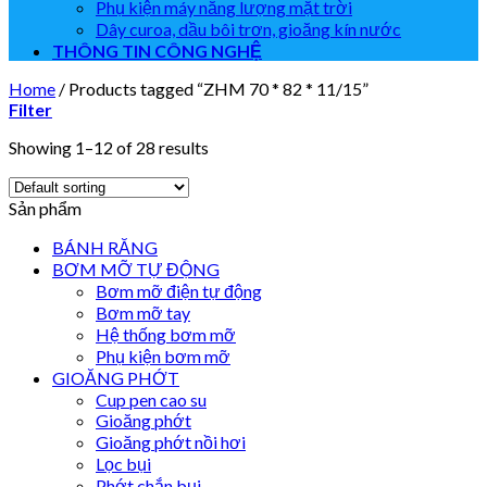
Phụ kiện máy năng lượng mặt trời
Dây curoa, dầu bôi trơn, gioăng kín nước
THÔNG TIN CÔNG NGHỆ
Home
/
Products tagged “ZHM 70 * 82 * 11/15”
Filter
Showing 1–12 of 28 results
Sản phẩm
BÁNH RĂNG
BƠM MỠ TỰ ĐỘNG
Bơm mỡ điện tự động
Bơm mỡ tay
Hệ thống bơm mỡ
Phụ kiện bơm mỡ
GIOĂNG PHỚT
Cup pen cao su
Gioăng phớt
Gioăng phớt nồi hơi
Lọc bụi
Phớt chắn bụi