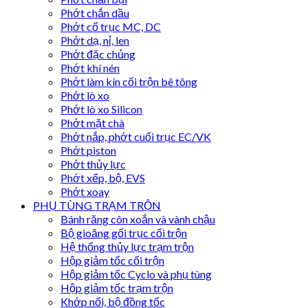
Phớt chắn dầu
Phớt cổ trục MC, DC
Phớt dạ, nỉ, len
Phớt đặc chủng
Phớt khí nén
Phớt làm kín cối trộn bê tông
Phớt lò xo
Phớt lò xo Silicon
Phớt mặt chà
Phớt nắp, phớt cuối trục EC/VK
Phớt piston
Phớt thủy lực
Phớt xếp, bộ, EVS
Phớt xoay
PHỤ TÙNG TRẠM TRỘN
Bánh răng côn xoắn và vành chậu
Bộ gioăng gối trục cối trộn
Hệ thống thủy lực trạm trộn
Hộp giảm tốc cối trộn
Hộp giảm tốc Cyclo và phụ tùng
Hộp giảm tốc trạm trộn
Khớp nối, bộ đồng tốc