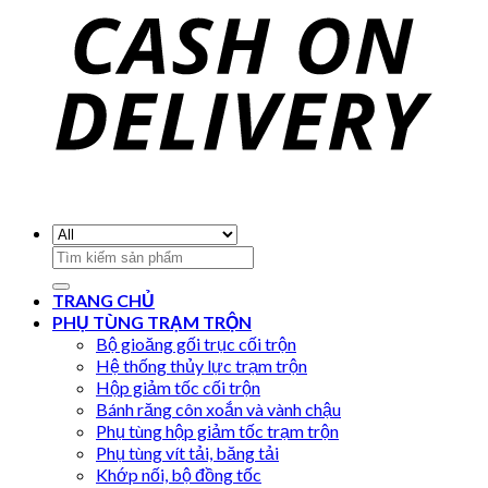
Search
for:
TRANG CHỦ
PHỤ TÙNG TRẠM TRỘN
Bộ gioăng gối trục cối trộn
Hệ thống thủy lực trạm trộn
Hộp giảm tốc cối trộn
Bánh răng côn xoắn và vành chậu
Phụ tùng hộp giảm tốc trạm trộn
Phụ tùng vít tải, băng tải
Khớp nối, bộ đồng tốc