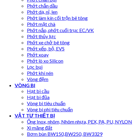
Phớt chắn dầu
Phớt dạ, nỉ, len
Phớt làm kín cối trộn bê tông
Phớt mặt chà
Phớt nắp, phớt cuối trục EC/VK
Phớt thủy lực
Phớt xe chở bê tông
Phớt xếp, bộ, EVS
Phớt xoay
Phớt lò xo Silicon
Lọc bụi
Phớt khí nén
Vòng đệm
VÒNG BI
Hạt bi cầu
Hạt bi đũa
Vòng bi tiêu chuẩn
Vòng bi phi tiêu chuẩn
VẬT TƯ THIẾT BỊ
Ống Inox, nhôm, Nhôm nhựa, PEX, PA, PU, NYLON
Xi măng đất
Bơm bùn BW150,BW250, BW3329