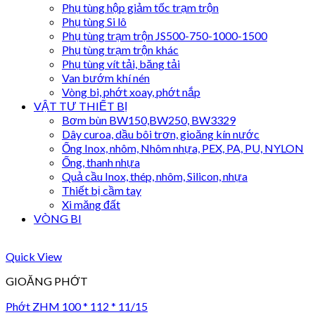
Phụ tùng hộp giảm tốc trạm trộn
Phụ tùng Si lô
Phụ tùng trạm trộn JS500-750-1000-1500
Phụ tùng trạm trộn khác
Phụ tùng vít tải, băng tải
Van bướm khí nén
Vòng bi, phớt xoay, phớt nắp
VẬT TƯ THIẾT BỊ
Bơm bùn BW150,BW250, BW3329
Dây curoa, dầu bôi trơn, gioăng kín nước
Ống Inox, nhôm, Nhôm nhựa, PEX, PA, PU, NYLON
Ống, thanh nhựa
Quả cầu Inox, thép, nhôm, Silicon, nhựa
Thiết bị cầm tay
Xi măng đất
VÒNG BI
Quick View
GIOĂNG PHỚT
Phớt ZHM 100 * 112 * 11/15