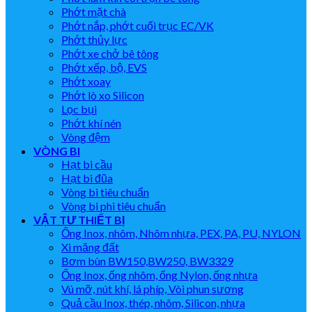
Phớt mặt chà
Phớt nắp, phớt cuối trục EC/VK
Phớt thủy lực
Phớt xe chở bê tông
Phớt xếp, bộ, EVS
Phớt xoay
Phớt lò xo Silicon
Lọc bụi
Phớt khí nén
Vòng đệm
VÒNG BI
Hạt bi cầu
Hạt bi đũa
Vòng bi tiêu chuẩn
Vòng bi phi tiêu chuẩn
VẬT TƯ THIẾT BỊ
Ống Inox, nhôm, Nhôm nhựa, PEX, PA, PU, NYLON
Xi măng đất
Bơm bùn BW150,BW250, BW3329
Ống Inox, ống nhôm, ống Nylon, ống nhựa
Vú mỡ, nút khí, lá phíp, Vòi phun sương
Quả cầu Inox, thép, nhôm, Silicon, nhựa