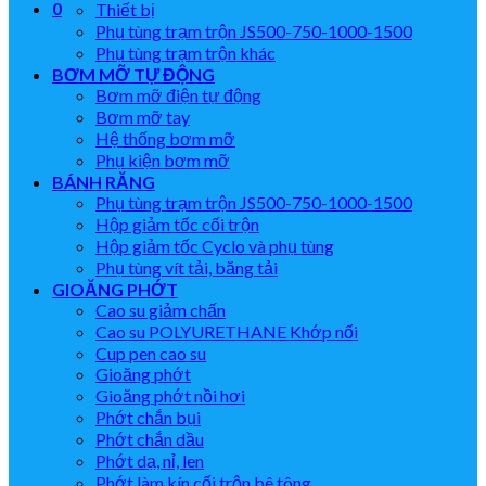
0
Thiết bị
Phụ tùng trạm trộn JS500-750-1000-1500
Phụ tùng trạm trộn khác
BƠM MỠ TỰ ĐỘNG
Bơm mỡ điện tự động
Bơm mỡ tay
Hệ thống bơm mỡ
Phụ kiện bơm mỡ
BÁNH RĂNG
Phụ tùng trạm trộn JS500-750-1000-1500
Hộp giảm tốc cối trộn
Hộp giảm tốc Cyclo và phụ tùng
Phụ tùng vít tải, băng tải
GIOĂNG PHỚT
Cao su giảm chấn
Cao su POLYURETHANE Khớp nối
Cup pen cao su
Gioăng phớt
Gioăng phớt nồi hơi
Phớt chắn bụi
Phớt chắn dầu
Phớt dạ, nỉ, len
Phớt làm kín cối trộn bê tông