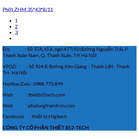
Phớt ZHM 35*43*8/11
1
2
3
Đ/c : Số 37A, tổ 6, ngõ 477/50 đường Nguyễn Trãi, P.
Thanh Xuân Nam, Q. Thanh Xuân, TP. Hà Nội
VPGD : Số 924 B đường Kim Giang - Thanh Liệt- Thanh
Trì- Hà Nội
Hotline/Zalo : 0988.775.899
Web : thietbi2tech.com
Web : phutungtramtron.com
Facebook : thiết bị Higitech
CÔNG TY CỔ PHẦN THIẾT BỊ 2-TECH