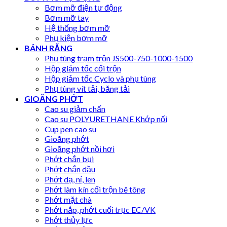
Bơm mỡ điện tự động
Bơm mỡ tay
Hệ thống bơm mỡ
Phụ kiện bơm mỡ
BÁNH RĂNG
Phụ tùng trạm trộn JS500-750-1000-1500
Hộp giảm tốc cối trộn
Hộp giảm tốc Cyclo và phụ tùng
Phụ tùng vít tải, băng tải
GIOĂNG PHỚT
Cao su giảm chấn
Cao su POLYURETHANE Khớp nối
Cup pen cao su
Gioăng phớt
Gioăng phớt nồi hơi
Phớt chắn bụi
Phớt chắn dầu
Phớt dạ, nỉ, len
Phớt làm kín cối trộn bê tông
Phớt mặt chà
Phớt nắp, phớt cuối trục EC/VK
Phớt thủy lực