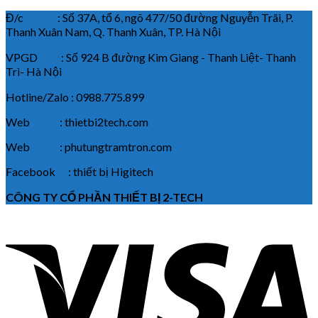
Đ/c : Số 37A, tổ 6, ngõ 477/50 đường Nguyễn Trãi, P.
Thanh Xuân Nam, Q. Thanh Xuân, TP. Hà Nội
VPGD : Số 924 B đường Kim Giang - Thanh Liệt- Thanh
Trì- Hà Nội
Hotline/Zalo : 0988.775.899
Web : thietbi2tech.com
Web : phutungtramtron.com
Facebook : thiết bị Higitech
CÔNG TY CỔ PHẦN THIẾT BỊ 2-TECH