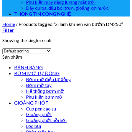
Phụ kiện máy năng lượng mặt trời
Dây curoa, dầu bôi trơn, gioăng kín nước
THÔNG TIN CÔNG NGHỆ
Home
/
Products tagged “xi lanh khí nén van bướm DN250”
Filter
Showing the single result
Sản phẩm
BÁNH RĂNG
BƠM MỠ TỰ ĐỘNG
Bơm mỡ điện tự động
Bơm mỡ tay
Hệ thống bơm mỡ
Phụ kiện bơm mỡ
GIOĂNG PHỚT
Cup pen cao su
Gioăng phớt
Gioăng phớt nồi hơi
Lọc bụi
Phớt chắn bụi