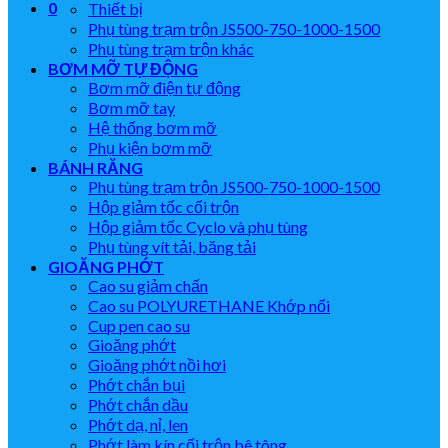
0
Thiết bị
Phụ tùng trạm trộn JS500-750-1000-1500
Phụ tùng trạm trộn khác
BƠM MỠ TỰ ĐỘNG
Bơm mỡ điện tự động
Bơm mỡ tay
Hệ thống bơm mỡ
Phụ kiện bơm mỡ
BÁNH RĂNG
Phụ tùng trạm trộn JS500-750-1000-1500
Hộp giảm tốc cối trộn
Hộp giảm tốc Cyclo và phụ tùng
Phụ tùng vít tải, băng tải
GIOĂNG PHỚT
Cao su giảm chấn
Cao su POLYURETHANE Khớp nối
Cup pen cao su
Gioăng phớt
Gioăng phớt nồi hơi
Phớt chắn bụi
Phớt chắn dầu
Phớt dạ, nỉ, len
Phớt làm kín cối trộn bê tông