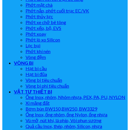
Phớt mặt chà
Phớt nắp, phớt cuối trục EC/VK
Phớt thủy lực
Phớt xe chở bê tông
Phớt xếp, bộ, EVS
Phớt xoay
Phớt lò xo Silicon
Lọc bụi
Phớt khí nén
Vòng đệm
VÒNG BI
Hạt bi cầu
Hạt bi đũa
Vòng bi tiêu chuẩn
Vòng bi phi tiêu chuẩn
VẬT TƯ THIẾT BỊ
Ống Inox, nhôm, Nhôm nhựa, PEX, PA, PU, NYLON
Xi măng đất
Bơm bùn BW150,BW250, BW3329
Ống Inox, ống nhôm, ống Nylon, ống nhựa
Vú mỡ, nút khí, lá phíp, Vòi phun sương
Quả cầu Inox, thép, nhôm, Silicon, nhựa