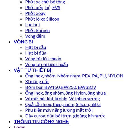
Phớt xe chở bê tông
Phớt xếp, bộ, EVS
Phớt xoay
Phớt lò xo Silicon
Lọc bụi
Phớt khí nén
Vòng đệm
VÒNG BI
Hạt bi cầu
Hạt bi đũa
Vòng bi tiêu chuẩn
Vòng bi phi tiêu chuẩn
VẬT TƯ THIẾT BỊ
Ống Inox, nhôm, Nhôm nhựa, PEX, PA, PU, NYLON
Xi măng đất
Bơm bùn BW150,BW250, BW3329
Ống Inox, ống nhôm, ống Nylon, ống nhựa
Vú mỡ, nút khí, lá phíp, Vòi phun sương
Quả cầu Inox, thép, nhôm, Silicon, nhựa
Phụ kiện máy năng lượng mặt trời
Dây curoa, dầu bôi trơn, gioăng kín nước
THÔNG TIN CÔNG NGHỆ
Login