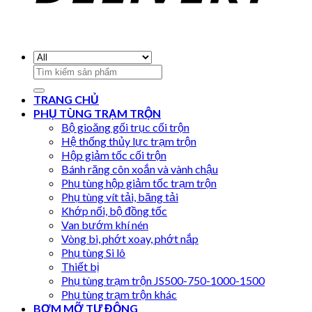
Search
for:
TRANG CHỦ
PHỤ TÙNG TRẠM TRỘN
Bộ gioăng gối trục cối trộn
Hệ thống thủy lực trạm trộn
Hộp giảm tốc cối trộn
Bánh răng côn xoắn và vành chậu
Phụ tùng hộp giảm tốc trạm trộn
Phụ tùng vít tải, băng tải
Khớp nối, bộ đồng tốc
Van bướm khí nén
Vòng bi, phớt xoay, phớt nắp
Phụ tùng Si lô
Thiết bị
Phụ tùng trạm trộn JS500-750-1000-1500
Phụ tùng trạm trộn khác
BƠM MỠ TỰ ĐỘNG