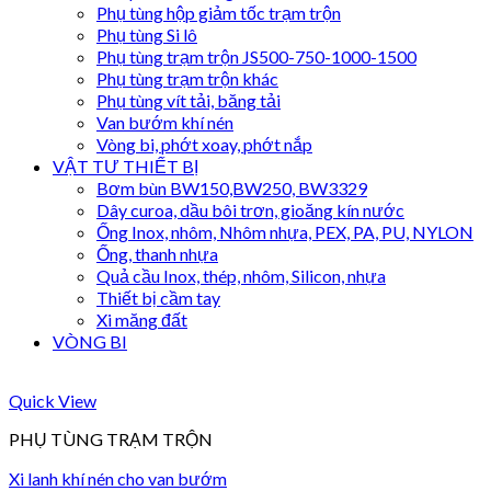
Phụ tùng hộp giảm tốc trạm trộn
Phụ tùng Si lô
Phụ tùng trạm trộn JS500-750-1000-1500
Phụ tùng trạm trộn khác
Phụ tùng vít tải, băng tải
Van bướm khí nén
Vòng bi, phớt xoay, phớt nắp
VẬT TƯ THIẾT BỊ
Bơm bùn BW150,BW250, BW3329
Dây curoa, dầu bôi trơn, gioăng kín nước
Ống Inox, nhôm, Nhôm nhựa, PEX, PA, PU, NYLON
Ống, thanh nhựa
Quả cầu Inox, thép, nhôm, Silicon, nhựa
Thiết bị cầm tay
Xi măng đất
VÒNG BI
Quick View
PHỤ TÙNG TRẠM TRỘN
Xi lanh khí nén cho van bướm