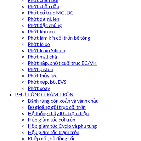
Phớt chắn dầu
Phớt cổ trục MC, DC
Phớt dạ, nỉ, len
Phớt đặc chủng
Phớt khí nén
Phớt làm kín cối trộn bê tông
Phớt lò xo
Phớt lò xo Silicon
Phớt mặt chà
Phớt nắp, phớt cuối trục EC/VK
Phớt piston
Phớt thủy lực
Phớt xếp, bộ, EVS
Phớt xoay
PHỤ TÙNG TRẠM TRỘN
Bánh răng côn xoắn và vành chậu
Bộ gioăng gối trục cối trộn
Hệ thống thủy lực trạm trộn
Hộp giảm tốc cối trộn
Hộp giảm tốc Cyclo và phụ tùng
Hộp giảm tốc trạm trộn
Khớp nối, bộ đồng tốc