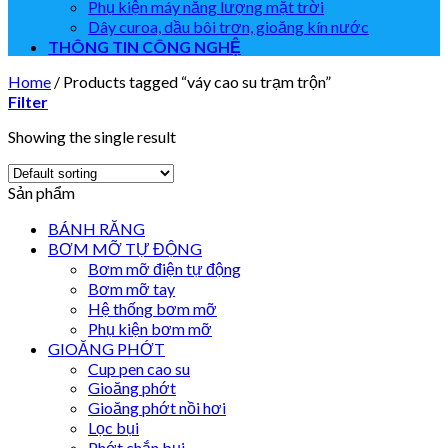
Phụ kiện máy năng lượng mặt trời
Dây curoa, dầu bôi trơn, gioăng kín nước
THÔNG TIN CÔNG NGHỆ
Home
/
Products tagged “váy cao su trạm trộn”
Filter
Showing the single result
Sản phẩm
BÁNH RĂNG
BƠM MỠ TỰ ĐỘNG
Bơm mỡ điện tự động
Bơm mỡ tay
Hệ thống bơm mỡ
Phụ kiện bơm mỡ
GIOĂNG PHỚT
Cup pen cao su
Gioăng phớt
Gioăng phớt nồi hơi
Lọc bụi
Phớt chắn bụi