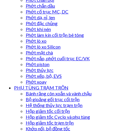
Phớt chắn dầu
Phớt cổ trục MC, DC
Phớt dạ, nỉ, len
Phớt đặc chủng
Phớt khí nén
Phớt làm kín cối trộn bê tông
Phớt lò xo
Phớt lò xo Silicon
Phớt mặt chà
Phớt nắp, phớt cuối trục EC/VK
Phớt piston
Phớt thủy lực
Phớt xếp, bộ, EVS
Phớt xoay
PHỤ TÙNG TRẠM TRỘN
Bánh răng côn xoắn và vành chậu
Bộ gioăng gối trục cối trộn
Hệ thống thủy lực trạm trộn
Hộp giảm tốc cối trộn
Hộp giảm tốc Cyclo và phụ tùng
Hộp giảm tốc trạm trộn
Khớp nối, bộ đồng tốc