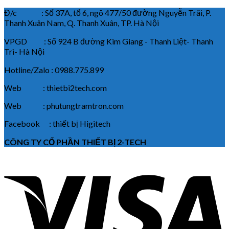
Đ/c : Số 37A, tổ 6, ngõ 477/50 đường Nguyễn Trãi, P.
Thanh Xuân Nam, Q. Thanh Xuân, TP. Hà Nội
VPGD : Số 924 B đường Kim Giang - Thanh Liệt- Thanh
Trì- Hà Nội
Hotline/Zalo : 0988.775.899
Web : thietbi2tech.com
Web : phutungtramtron.com
Facebook : thiết bị Higitech
CÔNG TY CỔ PHẦN THIẾT BỊ 2-TECH