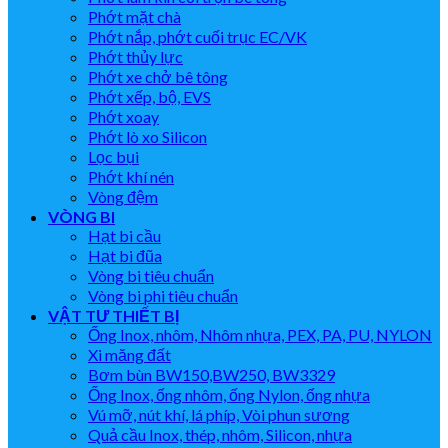
Phớt mặt chà
Phớt nắp, phớt cuối trục EC/VK
Phớt thủy lực
Phớt xe chở bê tông
Phớt xếp, bộ, EVS
Phớt xoay
Phớt lò xo Silicon
Lọc bụi
Phớt khí nén
Vòng đệm
VÒNG BI
Hạt bi cầu
Hạt bi đũa
Vòng bi tiêu chuẩn
Vòng bi phi tiêu chuẩn
VẬT TƯ THIẾT BỊ
Ống Inox, nhôm, Nhôm nhựa, PEX, PA, PU, NYLON
Xi măng đất
Bơm bùn BW150,BW250, BW3329
Ống Inox, ống nhôm, ống Nylon, ống nhựa
Vú mỡ, nút khí, lá phíp, Vòi phun sương
Quả cầu Inox, thép, nhôm, Silicon, nhựa