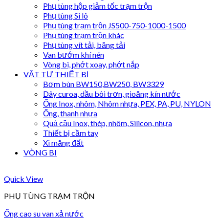
Phụ tùng hộp giảm tốc trạm trộn
Phụ tùng Si lô
Phụ tùng trạm trộn JS500-750-1000-1500
Phụ tùng trạm trộn khác
Phụ tùng vít tải, băng tải
Van bướm khí nén
Vòng bi, phớt xoay, phớt nắp
VẬT TƯ THIẾT BỊ
Bơm bùn BW150,BW250, BW3329
Dây curoa, dầu bôi trơn, gioăng kín nước
Ống Inox, nhôm, Nhôm nhựa, PEX, PA, PU, NYLON
Ống, thanh nhựa
Quả cầu Inox, thép, nhôm, Silicon, nhựa
Thiết bị cầm tay
Xi măng đất
VÒNG BI
Quick View
PHỤ TÙNG TRẠM TRỘN
Ống cao su van xả nước