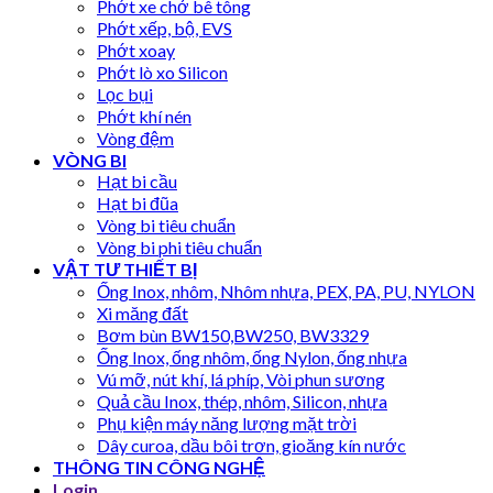
Phớt xe chở bê tông
Phớt xếp, bộ, EVS
Phớt xoay
Phớt lò xo Silicon
Lọc bụi
Phớt khí nén
Vòng đệm
VÒNG BI
Hạt bi cầu
Hạt bi đũa
Vòng bi tiêu chuẩn
Vòng bi phi tiêu chuẩn
VẬT TƯ THIẾT BỊ
Ống Inox, nhôm, Nhôm nhựa, PEX, PA, PU, NYLON
Xi măng đất
Bơm bùn BW150,BW250, BW3329
Ống Inox, ống nhôm, ống Nylon, ống nhựa
Vú mỡ, nút khí, lá phíp, Vòi phun sương
Quả cầu Inox, thép, nhôm, Silicon, nhựa
Phụ kiện máy năng lượng mặt trời
Dây curoa, dầu bôi trơn, gioăng kín nước
THÔNG TIN CÔNG NGHỆ
Login