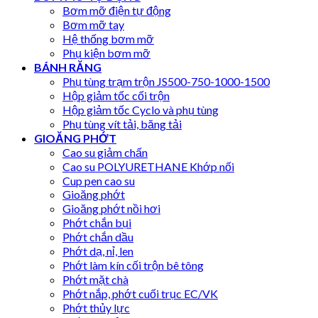
Bơm mỡ điện tự động
Bơm mỡ tay
Hệ thống bơm mỡ
Phụ kiện bơm mỡ
BÁNH RĂNG
Phụ tùng trạm trộn JS500-750-1000-1500
Hộp giảm tốc cối trộn
Hộp giảm tốc Cyclo và phụ tùng
Phụ tùng vít tải, băng tải
GIOĂNG PHỚT
Cao su giảm chấn
Cao su POLYURETHANE Khớp nối
Cup pen cao su
Gioăng phớt
Gioăng phớt nồi hơi
Phớt chắn bụi
Phớt chắn dầu
Phớt dạ, nỉ, len
Phớt làm kín cối trộn bê tông
Phớt mặt chà
Phớt nắp, phớt cuối trục EC/VK
Phớt thủy lực