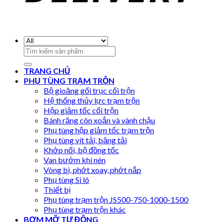
Search
for:
TRANG CHỦ
PHỤ TÙNG TRẠM TRỘN
Bộ gioăng gối trục cối trộn
Hệ thống thủy lực trạm trộn
Hộp giảm tốc cối trộn
Bánh răng côn xoắn và vành chậu
Phụ tùng hộp giảm tốc trạm trộn
Phụ tùng vít tải, băng tải
Khớp nối, bộ đồng tốc
Van bướm khí nén
Vòng bi, phớt xoay, phớt nắp
Phụ tùng Si lô
Thiết bị
Phụ tùng trạm trộn JS500-750-1000-1500
Phụ tùng trạm trộn khác
BƠM MỠ TỰ ĐỘNG