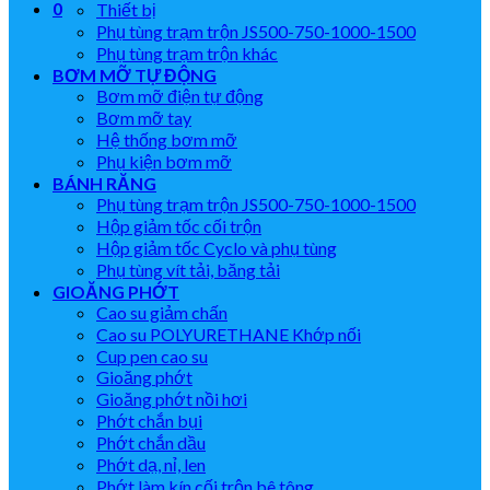
0
Thiết bị
Phụ tùng trạm trộn JS500-750-1000-1500
Phụ tùng trạm trộn khác
BƠM MỠ TỰ ĐỘNG
Bơm mỡ điện tự động
Bơm mỡ tay
Hệ thống bơm mỡ
Phụ kiện bơm mỡ
BÁNH RĂNG
Phụ tùng trạm trộn JS500-750-1000-1500
Hộp giảm tốc cối trộn
Hộp giảm tốc Cyclo và phụ tùng
Phụ tùng vít tải, băng tải
GIOĂNG PHỚT
Cao su giảm chấn
Cao su POLYURETHANE Khớp nối
Cup pen cao su
Gioăng phớt
Gioăng phớt nồi hơi
Phớt chắn bụi
Phớt chắn dầu
Phớt dạ, nỉ, len
Phớt làm kín cối trộn bê tông