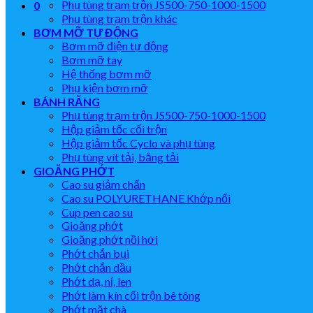
Phụ tùng trạm trộn JS500-750-1000-1500
0
Phụ tùng trạm trộn khác
BƠM MỠ TỰ ĐỘNG
Bơm mỡ điện tự động
Bơm mỡ tay
Hệ thống bơm mỡ
Phụ kiện bơm mỡ
BÁNH RĂNG
Phụ tùng trạm trộn JS500-750-1000-1500
Hộp giảm tốc cối trộn
Hộp giảm tốc Cyclo và phụ tùng
Phụ tùng vít tải, băng tải
GIOĂNG PHỚT
Cao su giảm chấn
Cao su POLYURETHANE Khớp nối
Cup pen cao su
Gioăng phớt
Gioăng phớt nồi hơi
Phớt chắn bụi
Phớt chắn dầu
Phớt dạ, nỉ, len
Phớt làm kín cối trộn bê tông
Phớt mặt chà