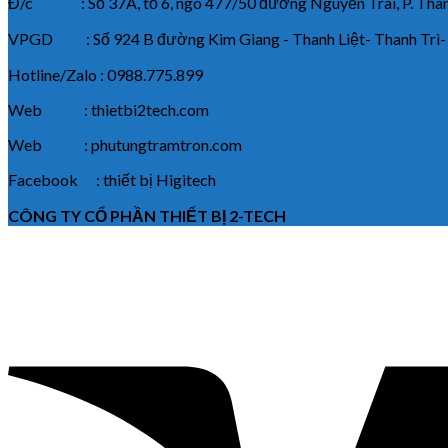
Đ/c : Số 37A, tổ 6, ngõ 477/50 đường Nguyễn Trãi, P. Thanh
VPGD : Số 924 B đường Kim Giang - Thanh Liệt- Thanh Trì-
Hotline/Zalo : 0988.775.899
Web : thietbi2tech.com
Web : phutungtramtron.com
Facebook : thiết bị Higitech
CÔNG TY CỔ PHẦN THIẾT BỊ 2-TECH