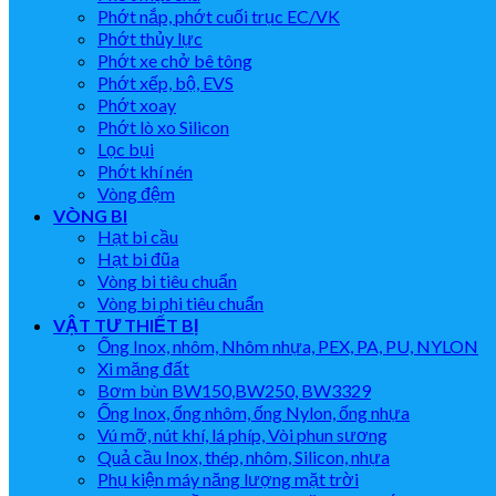
Phớt nắp, phớt cuối trục EC/VK
Phớt thủy lực
Phớt xe chở bê tông
Phớt xếp, bộ, EVS
Phớt xoay
Phớt lò xo Silicon
Lọc bụi
Phớt khí nén
Vòng đệm
VÒNG BI
Hạt bi cầu
Hạt bi đũa
Vòng bi tiêu chuẩn
Vòng bi phi tiêu chuẩn
VẬT TƯ THIẾT BỊ
Ống Inox, nhôm, Nhôm nhựa, PEX, PA, PU, NYLON
Xi măng đất
Bơm bùn BW150,BW250, BW3329
Ống Inox, ống nhôm, ống Nylon, ống nhựa
Vú mỡ, nút khí, lá phíp, Vòi phun sương
Quả cầu Inox, thép, nhôm, Silicon, nhựa
Phụ kiện máy năng lượng mặt trời