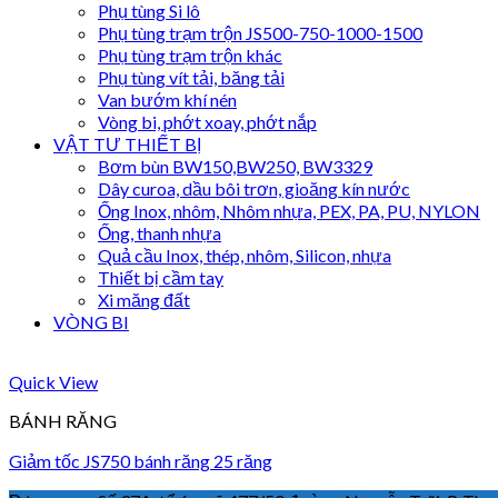
Phụ tùng Si lô
Phụ tùng trạm trộn JS500-750-1000-1500
Phụ tùng trạm trộn khác
Phụ tùng vít tải, băng tải
Van bướm khí nén
Vòng bi, phớt xoay, phớt nắp
VẬT TƯ THIẾT BỊ
Bơm bùn BW150,BW250, BW3329
Dây curoa, dầu bôi trơn, gioăng kín nước
Ống Inox, nhôm, Nhôm nhựa, PEX, PA, PU, NYLON
Ống, thanh nhựa
Quả cầu Inox, thép, nhôm, Silicon, nhựa
Thiết bị cầm tay
Xi măng đất
VÒNG BI
Quick View
BÁNH RĂNG
Giảm tốc JS750 bánh răng 25 răng