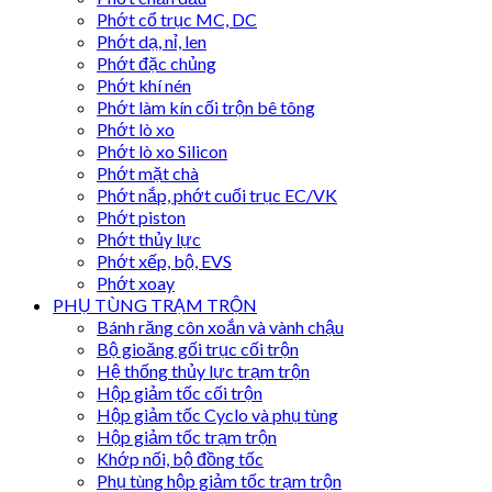
Phớt cổ trục MC, DC
Phớt dạ, nỉ, len
Phớt đặc chủng
Phớt khí nén
Phớt làm kín cối trộn bê tông
Phớt lò xo
Phớt lò xo Silicon
Phớt mặt chà
Phớt nắp, phớt cuối trục EC/VK
Phớt piston
Phớt thủy lực
Phớt xếp, bộ, EVS
Phớt xoay
PHỤ TÙNG TRẠM TRỘN
Bánh răng côn xoắn và vành chậu
Bộ gioăng gối trục cối trộn
Hệ thống thủy lực trạm trộn
Hộp giảm tốc cối trộn
Hộp giảm tốc Cyclo và phụ tùng
Hộp giảm tốc trạm trộn
Khớp nối, bộ đồng tốc
Phụ tùng hộp giảm tốc trạm trộn