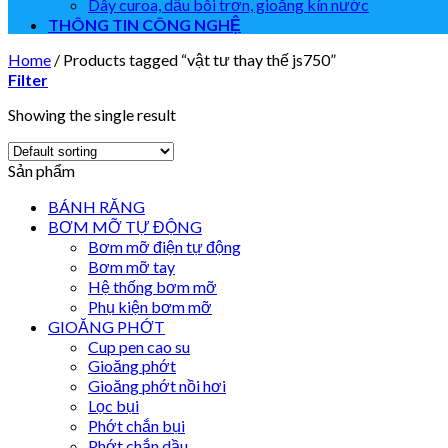
Dây curoa, dầu bôi trơn, gioăng kín nước
THÔNG TIN CÔNG NGHỆ
Home
/
Products tagged “vật tư thay thế js750”
Filter
Showing the single result
Sản phẩm
BÁNH RĂNG
BƠM MỠ TỰ ĐỘNG
Bơm mỡ điện tự động
Bơm mỡ tay
Hệ thống bơm mỡ
Phụ kiện bơm mỡ
GIOĂNG PHỚT
Cup pen cao su
Gioăng phớt
Gioăng phớt nồi hơi
Lọc bụi
Phớt chắn bụi
Phớt chắn dầu