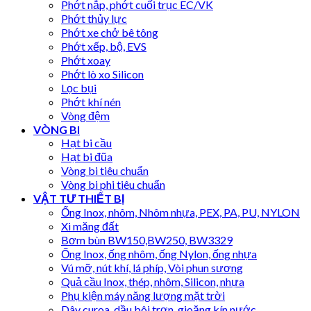
Phớt nắp, phớt cuối trục EC/VK
Phớt thủy lực
Phớt xe chở bê tông
Phớt xếp, bộ, EVS
Phớt xoay
Phớt lò xo Silicon
Lọc bụi
Phớt khí nén
Vòng đệm
VÒNG BI
Hạt bi cầu
Hạt bi đũa
Vòng bi tiêu chuẩn
Vòng bi phi tiêu chuẩn
VẬT TƯ THIẾT BỊ
Ống Inox, nhôm, Nhôm nhựa, PEX, PA, PU, NYLON
Xi măng đất
Bơm bùn BW150,BW250, BW3329
Ống Inox, ống nhôm, ống Nylon, ống nhựa
Vú mỡ, nút khí, lá phíp, Vòi phun sương
Quả cầu Inox, thép, nhôm, Silicon, nhựa
Phụ kiện máy năng lượng mặt trời
Dây curoa, dầu bôi trơn, gioăng kín nước