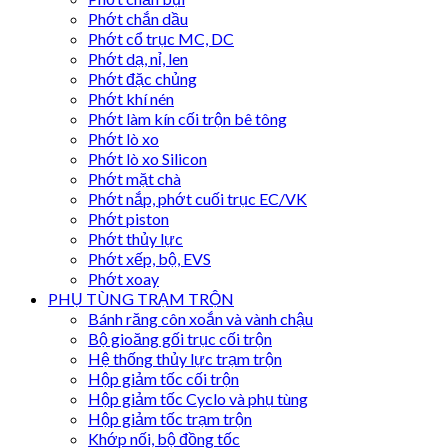
Phớt chắn dầu
Phớt cổ trục MC, DC
Phớt dạ, nỉ, len
Phớt đặc chủng
Phớt khí nén
Phớt làm kín cối trộn bê tông
Phớt lò xo
Phớt lò xo Silicon
Phớt mặt chà
Phớt nắp, phớt cuối trục EC/VK
Phớt piston
Phớt thủy lực
Phớt xếp, bộ, EVS
Phớt xoay
PHỤ TÙNG TRẠM TRỘN
Bánh răng côn xoắn và vành chậu
Bộ gioăng gối trục cối trộn
Hệ thống thủy lực trạm trộn
Hộp giảm tốc cối trộn
Hộp giảm tốc Cyclo và phụ tùng
Hộp giảm tốc trạm trộn
Khớp nối, bộ đồng tốc