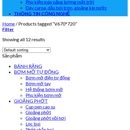
Phụ kiện máy năng lượng mặt trời
Dây curoa, dầu bôi trơn, gioăng kín nước
THÔNG TIN CÔNG NGHỆ
Home
/
Products tagged “V670*720”
Filter
Showing all 12 results
Sản phẩm
BÁNH RĂNG
BƠM MỠ TỰ ĐỘNG
Bơm mỡ điện tự động
Bơm mỡ tay
Hệ thống bơm mỡ
Phụ kiện bơm mỡ
GIOĂNG PHỚT
Cup pen cao su
Gioăng phớt
Gioăng phớt nồi hơi
Lọc bụi
Phớt chắn bụi