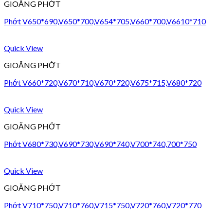
GIOĂNG PHỚT
Phớt V650*690,V650*700,V654*705,V660*700,V6610*710
Quick View
GIOĂNG PHỚT
Phớt V660*720,V670*710,V670*720,V675*715,V680*720
Quick View
GIOĂNG PHỚT
Phớt V680*730,V690*730,V690*740,V700*740,700*750
Quick View
GIOĂNG PHỚT
Phớt V710*750,V710*760,V715*750,V720*760,V720*770