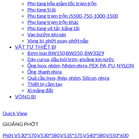
Phụ tùng hộp giảm tốc trạm trộn
Phụ tùng Si lô
Phụ tùng trạm trộn JS500-750-1000-1500
Phụ tùng trạm trộn khác
Phụ tùng vít tải, băng tải
Van bướm khí nén
Vòng bi, phớt xoay, phớt nắp
VẬT TƯ THIẾT BỊ
Bơm bùn BW150,BW250, BW3329
Dây curoa, dầu bôi trơn, gioăng kín nước
Ống Inox, nhôm, Nhôm nhựa, PEX, PA, PU, NYLON
Ống, thanh nhựa
Quả cầu Inox, thép, nhôm, Silicon, nhựa
Thiết bị cầm tay
Xi măng đất
VÒNG BI
Quick View
GIOĂNG PHỚT
Phớt V530*570,V530*580,V535*575,V540*580,V550*600