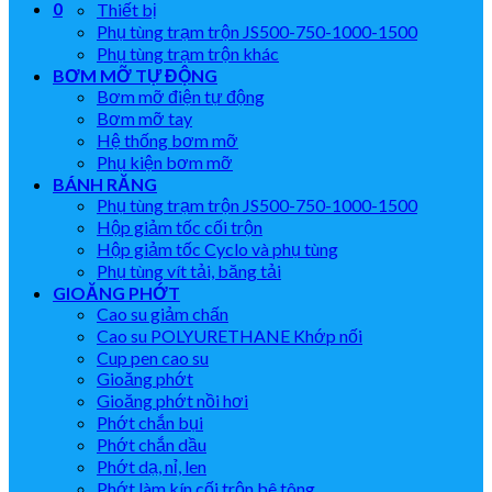
0
Thiết bị
Phụ tùng trạm trộn JS500-750-1000-1500
Phụ tùng trạm trộn khác
BƠM MỠ TỰ ĐỘNG
Bơm mỡ điện tự động
Bơm mỡ tay
Hệ thống bơm mỡ
Phụ kiện bơm mỡ
BÁNH RĂNG
Phụ tùng trạm trộn JS500-750-1000-1500
Hộp giảm tốc cối trộn
Hộp giảm tốc Cyclo và phụ tùng
Phụ tùng vít tải, băng tải
GIOĂNG PHỚT
Cao su giảm chấn
Cao su POLYURETHANE Khớp nối
Cup pen cao su
Gioăng phớt
Gioăng phớt nồi hơi
Phớt chắn bụi
Phớt chắn dầu
Phớt dạ, nỉ, len
Phớt làm kín cối trộn bê tông