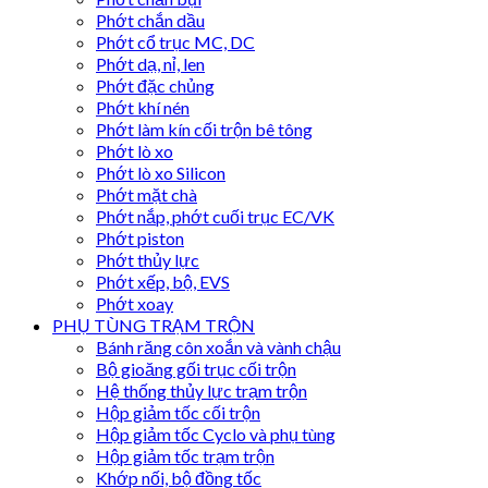
Phớt chắn dầu
Phớt cổ trục MC, DC
Phớt dạ, nỉ, len
Phớt đặc chủng
Phớt khí nén
Phớt làm kín cối trộn bê tông
Phớt lò xo
Phớt lò xo Silicon
Phớt mặt chà
Phớt nắp, phớt cuối trục EC/VK
Phớt piston
Phớt thủy lực
Phớt xếp, bộ, EVS
Phớt xoay
PHỤ TÙNG TRẠM TRỘN
Bánh răng côn xoắn và vành chậu
Bộ gioăng gối trục cối trộn
Hệ thống thủy lực trạm trộn
Hộp giảm tốc cối trộn
Hộp giảm tốc Cyclo và phụ tùng
Hộp giảm tốc trạm trộn
Khớp nối, bộ đồng tốc