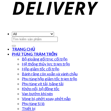
Search
for:
TRANG CHỦ
PHỤ TÙNG TRẠM TRỘN
Bộ gioăng gối trục cối trộn
Hệ thống thủy lực trạm trộn
Hộp giảm tốc cối trộn
Bánh răng côn xoắn và vành chậu
Phụ tùng hộp giảm tốc trạm trộn
Phụ tùng vít tải, băng tải
Khớp nối, bộ đồng tốc
Van bướm khí nén
Vòng bi, phớt xoay, phớt nắp
Phụ tùng Si lô
Thiết bị