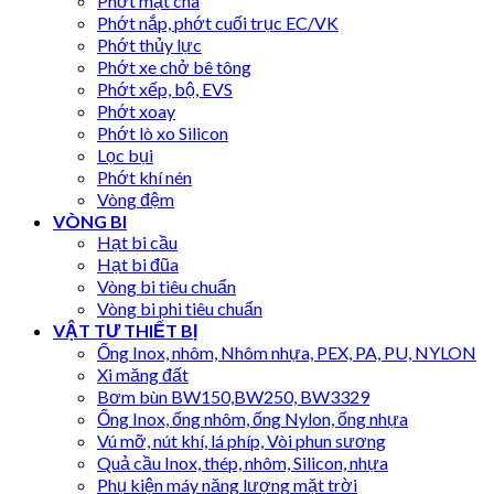
Phớt mặt chà
Phớt nắp, phớt cuối trục EC/VK
Phớt thủy lực
Phớt xe chở bê tông
Phớt xếp, bộ, EVS
Phớt xoay
Phớt lò xo Silicon
Lọc bụi
Phớt khí nén
Vòng đệm
VÒNG BI
Hạt bi cầu
Hạt bi đũa
Vòng bi tiêu chuẩn
Vòng bi phi tiêu chuẩn
VẬT TƯ THIẾT BỊ
Ống Inox, nhôm, Nhôm nhựa, PEX, PA, PU, NYLON
Xi măng đất
Bơm bùn BW150,BW250, BW3329
Ống Inox, ống nhôm, ống Nylon, ống nhựa
Vú mỡ, nút khí, lá phíp, Vòi phun sương
Quả cầu Inox, thép, nhôm, Silicon, nhựa
Phụ kiện máy năng lượng mặt trời