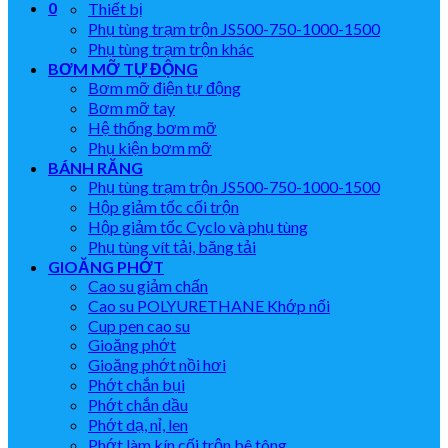
0
Thiết bị
Phụ tùng trạm trộn JS500-750-1000-1500
Phụ tùng trạm trộn khác
BƠM MỠ TỰ ĐỘNG
Bơm mỡ điện tự động
Bơm mỡ tay
Hệ thống bơm mỡ
Phụ kiện bơm mỡ
BÁNH RĂNG
Phụ tùng trạm trộn JS500-750-1000-1500
Hộp giảm tốc cối trộn
Hộp giảm tốc Cyclo và phụ tùng
Phụ tùng vít tải, băng tải
GIOĂNG PHỚT
Cao su giảm chấn
Cao su POLYURETHANE Khớp nối
Cup pen cao su
Gioăng phớt
Gioăng phớt nồi hơi
Phớt chắn bụi
Phớt chắn dầu
Phớt dạ, nỉ, len
Phớt làm kín cối trộn bê tông