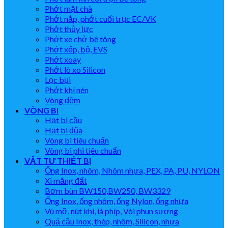
Phớt mặt chà
Phớt nắp, phớt cuối trục EC/VK
Phớt thủy lực
Phớt xe chở bê tông
Phớt xếp, bộ, EVS
Phớt xoay
Phớt lò xo Silicon
Lọc bụi
Phớt khí nén
Vòng đệm
VÒNG BI
Hạt bi cầu
Hạt bi đũa
Vòng bi tiêu chuẩn
Vòng bi phi tiêu chuẩn
VẬT TƯ THIẾT BỊ
Ống Inox, nhôm, Nhôm nhựa, PEX, PA, PU, NYLON
Xi măng đất
Bơm bùn BW150,BW250, BW3329
Ống Inox, ống nhôm, ống Nylon, ống nhựa
Vú mỡ, nút khí, lá phíp, Vòi phun sương
Quả cầu Inox, thép, nhôm, Silicon, nhựa