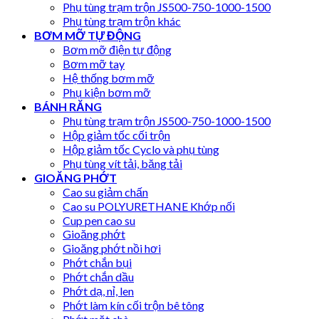
Phụ tùng trạm trộn JS500-750-1000-1500
Phụ tùng trạm trộn khác
BƠM MỠ TỰ ĐỘNG
Bơm mỡ điện tự động
Bơm mỡ tay
Hệ thống bơm mỡ
Phụ kiện bơm mỡ
BÁNH RĂNG
Phụ tùng trạm trộn JS500-750-1000-1500
Hộp giảm tốc cối trộn
Hộp giảm tốc Cyclo và phụ tùng
Phụ tùng vít tải, băng tải
GIOĂNG PHỚT
Cao su giảm chấn
Cao su POLYURETHANE Khớp nối
Cup pen cao su
Gioăng phớt
Gioăng phớt nồi hơi
Phớt chắn bụi
Phớt chắn dầu
Phớt dạ, nỉ, len
Phớt làm kín cối trộn bê tông