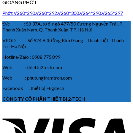
GIOĂNG PHỚT
Phớt V260*290,V260*292,V260*300,V264*290,V265*297
Đ/c : Số 37A, tổ 6, ngõ 477/50 đường Nguyễn Trãi, P.
Thanh Xuân Nam, Q. Thanh Xuân, TP. Hà Nội
VPGD : Số 924 B đường Kim Giang - Thanh Liệt- Thanh
Trì- Hà Nội
Hotline/Zalo : 0988.775.899
Web : thietbi2tech.com
Web : phutungtramtron.com
Facebook : thiết bị Higitech
CÔNG TY CỔ PHẦN THIẾT BỊ 2-TECH