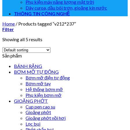
Phụ kiện máy năng lượng mặt trời
Dây curoa, dầu bôi trơn, gioăng kín nước
THÔNG TIN CÔNG NGHỆ
Home
/
Products tagged “v212*237”
Filter
Showing all 5 results
Sản phẩm
BÁNH RĂNG
BƠM MỠ TỰ ĐỘNG
Bơm mỡ điện tự động
Bơm mỡ tay
Hệ thống bơm mỡ
Phụ kiện bơm mỡ
GIOĂNG PHỚT
Cup pen cao su
Gioăng phớt
Gioăng phớt nồi hơi
Lọc bụi
Phớt chắn bụi