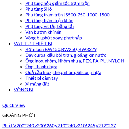
Phụ tùng hộp giảm tốc trạm trộn
Phụ tùng Si lô
Phụ tùng trạm trộn JS500-750-1000-1500
Phụ tùng trạm trộn khác
Phụ tùng vít tải, băng tải
Van bướm khí nén
Vòng bi, phớt xoay, phớt nắp
VẬT TƯ THIẾT BỊ
Bơm bùn BW150,BW250, BW3329
Dây curoa, dầu bôi trơn, gioăng kín nước
Ống Inox, nhôm, Nhôm nhựa, PEX, PA, PU, NYLON
Ống, thanh nhựa
Quả cầu Inox, thép, nhôm, Silicon, nhựa
Thiết bị cầm tay
Xi măng đất
VÒNG BI
Quick View
GIOĂNG PHỚT
Phớt V200*240,v200*260,v210*240,v210*245,v212*237