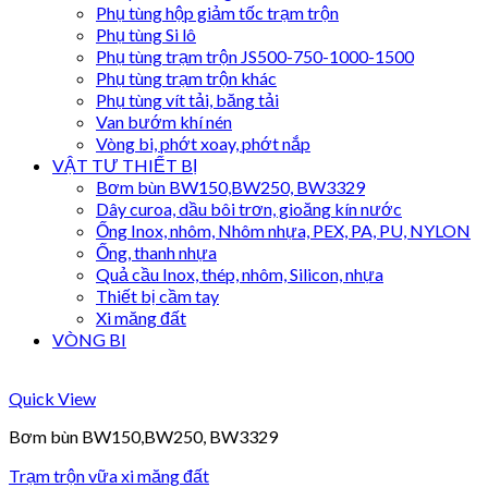
Phụ tùng hộp giảm tốc trạm trộn
Phụ tùng Si lô
Phụ tùng trạm trộn JS500-750-1000-1500
Phụ tùng trạm trộn khác
Phụ tùng vít tải, băng tải
Van bướm khí nén
Vòng bi, phớt xoay, phớt nắp
VẬT TƯ THIẾT BỊ
Bơm bùn BW150,BW250, BW3329
Dây curoa, dầu bôi trơn, gioăng kín nước
Ống Inox, nhôm, Nhôm nhựa, PEX, PA, PU, NYLON
Ống, thanh nhựa
Quả cầu Inox, thép, nhôm, Silicon, nhựa
Thiết bị cầm tay
Xi măng đất
VÒNG BI
Quick View
Bơm bùn BW150,BW250, BW3329
Trạm trộn vữa xi măng đất