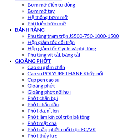
Bơm mỡ điện tự động
Bơm mỡ tay
Hệ thống bơm mỡ
Phụ kiện bơm mỡ
BÁNH RĂNG
Phụ tùng trạm trộn JS500-750-1000-1500
Hộp giảm tốc cối trộn
Hộp giảm tốc Cyclo và phụ tùng
Phụ tùng vít tải, băng tải
GIOĂNG PHỚT
Cao su giảm chấn
Cao su POLYURETHANE Khớp nối
Cup pen cao su
Gioăng phớt
Gioăng phớt nồi hơi
Phớt chắn bụi
Phớt chắn dầu
Phớt dạ, nỉ, len
Phớt làm kín cối trộn bê tông
Phớt mặt chà
Phớt nắp, phớt cuối trục EC/VK
Phớt thủy lực