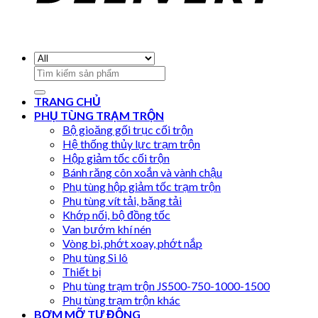
Search
for:
TRANG CHỦ
PHỤ TÙNG TRẠM TRỘN
Bộ gioăng gối trục cối trộn
Hệ thống thủy lực trạm trộn
Hộp giảm tốc cối trộn
Bánh răng côn xoắn và vành chậu
Phụ tùng hộp giảm tốc trạm trộn
Phụ tùng vít tải, băng tải
Khớp nối, bộ đồng tốc
Van bướm khí nén
Vòng bi, phớt xoay, phớt nắp
Phụ tùng Si lô
Thiết bị
Phụ tùng trạm trộn JS500-750-1000-1500
Phụ tùng trạm trộn khác
BƠM MỠ TỰ ĐỘNG