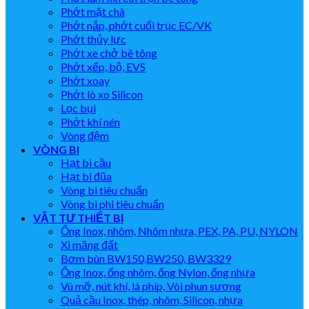
Phớt mặt chà
Phớt nắp, phớt cuối trục EC/VK
Phớt thủy lực
Phớt xe chở bê tông
Phớt xếp, bộ, EVS
Phớt xoay
Phớt lò xo Silicon
Lọc bụi
Phớt khí nén
Vòng đệm
VÒNG BI
Hạt bi cầu
Hạt bi đũa
Vòng bi tiêu chuẩn
Vòng bi phi tiêu chuẩn
VẬT TƯ THIẾT BỊ
Ống Inox, nhôm, Nhôm nhựa, PEX, PA, PU, NYLON
Xi măng đất
Bơm bùn BW150,BW250, BW3329
Ống Inox, ống nhôm, ống Nylon, ống nhựa
Vú mỡ, nút khí, lá phíp, Vòi phun sương
Quả cầu Inox, thép, nhôm, Silicon, nhựa