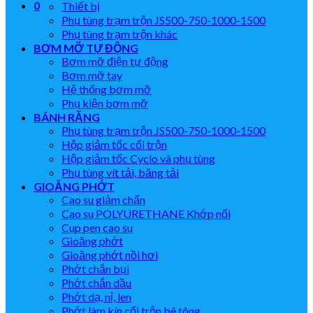
0
Thiết bị
Phụ tùng trạm trộn JS500-750-1000-1500
Phụ tùng trạm trộn khác
BƠM MỠ TỰ ĐỘNG
Bơm mỡ điện tự động
Bơm mỡ tay
Hệ thống bơm mỡ
Phụ kiện bơm mỡ
BÁNH RĂNG
Phụ tùng trạm trộn JS500-750-1000-1500
Hộp giảm tốc cối trộn
Hộp giảm tốc Cyclo và phụ tùng
Phụ tùng vít tải, băng tải
GIOĂNG PHỚT
Cao su giảm chấn
Cao su POLYURETHANE Khớp nối
Cup pen cao su
Gioăng phớt
Gioăng phớt nồi hơi
Phớt chắn bụi
Phớt chắn dầu
Phớt dạ, nỉ, len
Phớt làm kín cối trộn bê tông