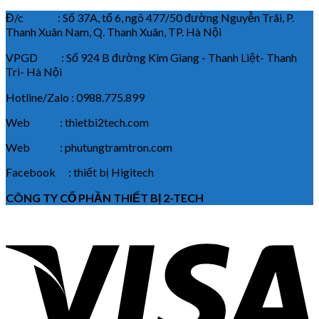
Đ/c : Số 37A, tổ 6, ngõ 477/50 đường Nguyễn Trãi, P.
Thanh Xuân Nam, Q. Thanh Xuân, TP. Hà Nội
VPGD : Số 924 B đường Kim Giang - Thanh Liệt- Thanh
Trì- Hà Nội
Hotline/Zalo : 0988.775.899
Web : thietbi2tech.com
Web : phutungtramtron.com
Facebook : thiết bị Higitech
CÔNG TY CỔ PHẦN THIẾT BỊ 2-TECH