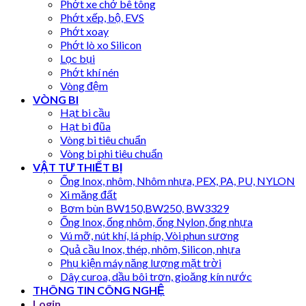
Phớt xe chở bê tông
Phớt xếp, bộ, EVS
Phớt xoay
Phớt lò xo Silicon
Lọc bụi
Phớt khí nén
Vòng đệm
VÒNG BI
Hạt bi cầu
Hạt bi đũa
Vòng bi tiêu chuẩn
Vòng bi phi tiêu chuẩn
VẬT TƯ THIẾT BỊ
Ống Inox, nhôm, Nhôm nhựa, PEX, PA, PU, NYLON
Xi măng đất
Bơm bùn BW150,BW250, BW3329
Ống Inox, ống nhôm, ống Nylon, ống nhựa
Vú mỡ, nút khí, lá phíp, Vòi phun sương
Quả cầu Inox, thép, nhôm, Silicon, nhựa
Phụ kiện máy năng lượng mặt trời
Dây curoa, dầu bôi trơn, gioăng kín nước
THÔNG TIN CÔNG NGHỆ
Login