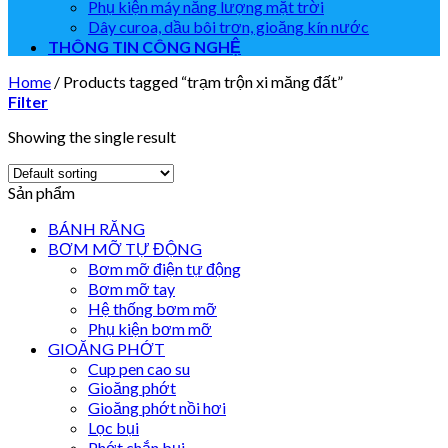
Phụ kiện máy năng lượng mặt trời
Dây curoa, dầu bôi trơn, gioăng kín nước
THÔNG TIN CÔNG NGHỆ
Home
/
Products tagged “trạm trộn xi măng đất”
Filter
Showing the single result
Sản phẩm
BÁNH RĂNG
BƠM MỠ TỰ ĐỘNG
Bơm mỡ điện tự động
Bơm mỡ tay
Hệ thống bơm mỡ
Phụ kiện bơm mỡ
GIOĂNG PHỚT
Cup pen cao su
Gioăng phớt
Gioăng phớt nồi hơi
Lọc bụi
Phớt chắn bụi