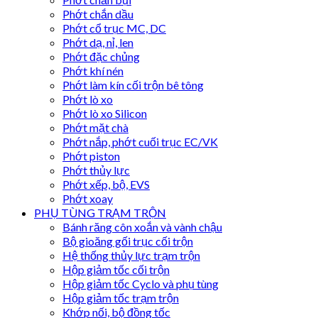
Phớt chắn dầu
Phớt cổ trục MC, DC
Phớt dạ, nỉ, len
Phớt đặc chủng
Phớt khí nén
Phớt làm kín cối trộn bê tông
Phớt lò xo
Phớt lò xo Silicon
Phớt mặt chà
Phớt nắp, phớt cuối trục EC/VK
Phớt piston
Phớt thủy lực
Phớt xếp, bộ, EVS
Phớt xoay
PHỤ TÙNG TRẠM TRỘN
Bánh răng côn xoắn và vành chậu
Bộ gioăng gối trục cối trộn
Hệ thống thủy lực trạm trộn
Hộp giảm tốc cối trộn
Hộp giảm tốc Cyclo và phụ tùng
Hộp giảm tốc trạm trộn
Khớp nối, bộ đồng tốc