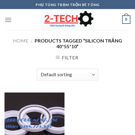
Skip
PHỤ TÙNG TRẠM TRỘN BÊ TÔNG
to
content
0
HOME
/
PRODUCTS TAGGED “SILICON TRẮNG
40*55*10”
FILTER