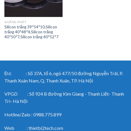
GIOĂNG PHỚT
Silicon trắng 39*54*10,Silicon
trắng 40*48*4,Silicon trắng
40*50*7,Silicon trắng 40*52*7
Đ/c : Số 37A, tổ 6, ngõ 477/50 đường Nguyễn Trãi, P.
Thanh Xuân Nam, Q. Thanh Xuân, TP. Hà Nội
VPGD : Số 924 B đường Kim Giang - Thanh Liệt- Thanh
Trì- Hà Nội
Hotline/Zalo : 0988.775.899
Web : thietbi2tech.com