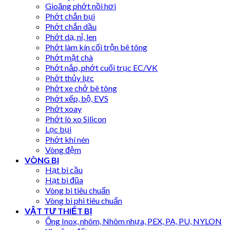
Gioăng phớt nồi hơi
Phớt chắn bụi
Phớt chắn dầu
Phớt dạ, nỉ, len
Phớt làm kín cối trộn bê tông
Phớt mặt chà
Phớt nắp, phớt cuối trục EC/VK
Phớt thủy lực
Phớt xe chở bê tông
Phớt xếp, bộ, EVS
Phớt xoay
Phớt lò xo Silicon
Lọc bụi
Phớt khí nén
Vòng đệm
VÒNG BI
Hạt bi cầu
Hạt bi đũa
Vòng bi tiêu chuẩn
Vòng bi phi tiêu chuẩn
VẬT TƯ THIẾT BỊ
Ống Inox, nhôm, Nhôm nhựa, PEX, PA, PU, NYLON