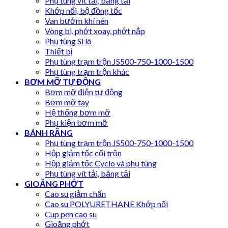
Phụ tùng vít tải, băng tải
Khớp nối, bộ đồng tốc
Van bướm khí nén
Vòng bi, phớt xoay, phớt nắp
Phụ tùng Si lô
Thiết bị
Phụ tùng trạm trộn JS500-750-1000-1500
Phụ tùng trạm trộn khác
BƠM MỠ TỰ ĐỘNG
Bơm mỡ điện tự động
Bơm mỡ tay
Hệ thống bơm mỡ
Phụ kiện bơm mỡ
BÁNH RĂNG
Phụ tùng trạm trộn JS500-750-1000-1500
Hộp giảm tốc cối trộn
Hộp giảm tốc Cyclo và phụ tùng
Phụ tùng vít tải, băng tải
GIOĂNG PHỚT
Cao su giảm chấn
Cao su POLYURETHANE Khớp nối
Cup pen cao su
Gioăng phớt