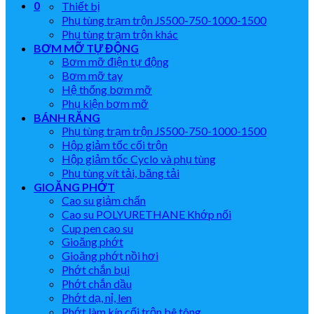
0
Thiết bị
Phụ tùng trạm trộn JS500-750-1000-1500
Phụ tùng trạm trộn khác
BƠM MỠ TỰ ĐỘNG
Bơm mỡ điện tự động
Bơm mỡ tay
Hệ thống bơm mỡ
Phụ kiện bơm mỡ
BÁNH RĂNG
Phụ tùng trạm trộn JS500-750-1000-1500
Hộp giảm tốc cối trộn
Hộp giảm tốc Cyclo và phụ tùng
Phụ tùng vít tải, băng tải
GIOĂNG PHỚT
Cao su giảm chấn
Cao su POLYURETHANE Khớp nối
Cup pen cao su
Gioăng phớt
Gioăng phớt nồi hơi
Phớt chắn bụi
Phớt chắn dầu
Phớt dạ, nỉ, len
Phớt làm kín cối trộn bê tông