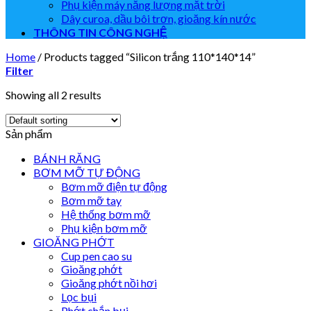
Phụ kiện máy năng lượng mặt trời
Dây curoa, dầu bôi trơn, gioăng kín nước
THÔNG TIN CÔNG NGHỆ
Home
/
Products tagged “Silicon trắng 110*140*14”
Filter
Showing all 2 results
Sản phẩm
BÁNH RĂNG
BƠM MỠ TỰ ĐỘNG
Bơm mỡ điện tự động
Bơm mỡ tay
Hệ thống bơm mỡ
Phụ kiện bơm mỡ
GIOĂNG PHỚT
Cup pen cao su
Gioăng phớt
Gioăng phớt nồi hơi
Lọc bụi
Phớt chắn bụi