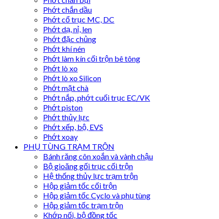
Phớt chắn dầu
Phớt cổ trục MC, DC
Phớt dạ, nỉ, len
Phớt đặc chủng
Phớt khí nén
Phớt làm kín cối trộn bê tông
Phớt lò xo
Phớt lò xo Silicon
Phớt mặt chà
Phớt nắp, phớt cuối trục EC/VK
Phớt piston
Phớt thủy lực
Phớt xếp, bộ, EVS
Phớt xoay
PHỤ TÙNG TRẠM TRỘN
Bánh răng côn xoắn và vành chậu
Bộ gioăng gối trục cối trộn
Hệ thống thủy lực trạm trộn
Hộp giảm tốc cối trộn
Hộp giảm tốc Cyclo và phụ tùng
Hộp giảm tốc trạm trộn
Khớp nối, bộ đồng tốc