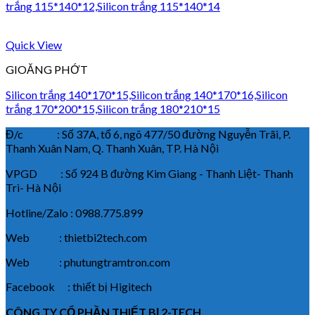
trắng 115*140*12,Silicon trắng 115*140*14
Quick View
GIOĂNG PHỚT
Silicon trắng 140*170*15,Silicon trắng 140*170*16,Silicon
trắng 170*200*15,Silicon trắng 180*210*15
Đ/c : Số 37A, tổ 6, ngõ 477/50 đường Nguyễn Trãi, P.
Thanh Xuân Nam, Q. Thanh Xuân, TP. Hà Nội
VPGD : Số 924 B đường Kim Giang - Thanh Liệt- Thanh
Trì- Hà Nội
Hotline/Zalo : 0988.775.899
Web : thietbi2tech.com
Web : phutungtramtron.com
Facebook : thiết bị Higitech
CÔNG TY CỔ PHẦN THIẾT BỊ 2-TECH