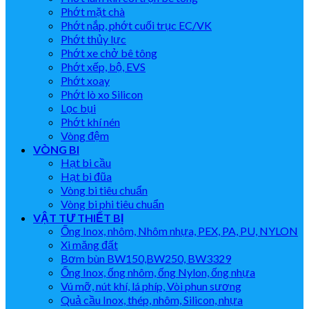
Phớt mặt chà
Phớt nắp, phớt cuối trục EC/VK
Phớt thủy lực
Phớt xe chở bê tông
Phớt xếp, bộ, EVS
Phớt xoay
Phớt lò xo Silicon
Lọc bụi
Phớt khí nén
Vòng đệm
VÒNG BI
Hạt bi cầu
Hạt bi đũa
Vòng bi tiêu chuẩn
Vòng bi phi tiêu chuẩn
VẬT TƯ THIẾT BỊ
Ống Inox, nhôm, Nhôm nhựa, PEX, PA, PU, NYLON
Xi măng đất
Bơm bùn BW150,BW250, BW3329
Ống Inox, ống nhôm, ống Nylon, ống nhựa
Vú mỡ, nút khí, lá phíp, Vòi phun sương
Quả cầu Inox, thép, nhôm, Silicon, nhựa