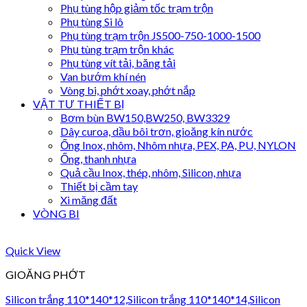
Phụ tùng hộp giảm tốc trạm trộn
Phụ tùng Si lô
Phụ tùng trạm trộn JS500-750-1000-1500
Phụ tùng trạm trộn khác
Phụ tùng vít tải, băng tải
Van bướm khí nén
Vòng bi, phớt xoay, phớt nắp
VẬT TƯ THIẾT BỊ
Bơm bùn BW150,BW250, BW3329
Dây curoa, dầu bôi trơn, gioăng kín nước
Ống Inox, nhôm, Nhôm nhựa, PEX, PA, PU, NYLON
Ống, thanh nhựa
Quả cầu Inox, thép, nhôm, Silicon, nhựa
Thiết bị cầm tay
Xi măng đất
VÒNG BI
Quick View
GIOĂNG PHỚT
Silicon trắng 110*140*12,Silicon trắng 110*140*14,Silicon