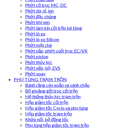
Phớt cổ trục MC, DC
Phớt dạ, nỉ, len
Phớt đặc chủng
Phớt khí nén
Phớt làm kín cối trộn bê tông
Phớt lò xo
Phớt lò xo Silicon
Phớt mặt chà
Phớt nắp, phớt cuối trục EC/VK
Phớt piston
Phớt thủy lực
Phớt xếp, bộ, EVS
Phớt xoay
PHỤ TÙNG TRẠM TRỘN
Bánh răng côn xoắn và vành chậu
Bộ gioăng gối trục cối trộn
Hệ thống thủy lực trạm trộn
Hộp giảm tốc cối trộn
Hộp giảm tốc Cyclo và phụ tùng
Hộp giảm tốc trạm trộn
Khớp nối, bộ đồng tốc
Phụ tùng hộp giảm tốc trạm trộn