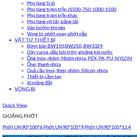
Phụ tùng Si lô
Phụ tùng trạm trộn JS500-750-1000-1500
Phụ tùng trạm trộn khác
Phụ tùng vít tải, băng tải
Van bướm khí nén
Vòng bi, phớt xoay, phớt nắp
VẬT TƯ THIẾT BỊ
Bơm bùn BW150,BW250, BW3329
Dây curoa, dầu bôi trơn, gioăng kín nước
Ống Inox, nhôm, Nhôm nhựa, PEX, PA, PU, NYLON
Ống, thanh nhựa
Quả cầu Inox, thép, nhôm, Silicon, nhựa
Thiết bị cầm tay
Xi măng đất
VÒNG BI
Quick View
GIOĂNG PHỚT
Phớt UN90*100*6,Phớt UN90*105*9,Phớt UN90*105*11.4