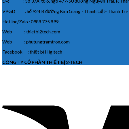
Đ/c : Số 37A, tổ 6, ngõ 477/50 đường Nguyễn Trãi, P. Thanh
VPGD : Số 924 B đường Kim Giang - Thanh Liệt- Thanh Trì-
Hotline/Zalo : 0988.775.899
Web : thietbi2tech.com
Web : phutungtramtron.com
Facebook : thiết bị Higitech
CÔNG TY CỔ PHẦN THIẾT BỊ 2-TECH