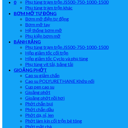
Phụ tùng trạm trộn JS500-750-1000-1500
0
Phụ tùng trạm trộn khác
BƠM MỠ TỰ ĐỘNG
Bơm mỡ điện tự động
Bơm mỡ tay
Hệ thống bơm mỡ
Phụ kiện bơm mỡ
BÁNH RĂNG
Phụ tùng trạm trộn JS500-750-1000-1500
Hộp giảm tốc cối trộn
Hộp giảm tốc Cyclo và phụ tùng
Phụ tùng vít tải, băng tải
GIOĂNG PHỚT
Cao su giảm chấn
Cao su POLYURETHANE Khớp nối
Cup pen cao su
Gioăng phớt
Gioăng phớt nồi hơi
Phớt chắn bụi
Phớt chắn dầu
Phớt dạ, nỉ, len
Phớt làm kín cối trộn bê tông
Phớt mặt chà