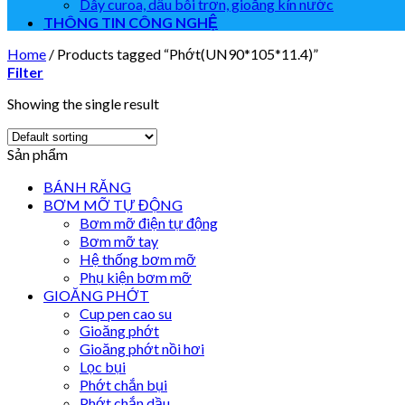
Dây curoa, dầu bôi trơn, gioăng kín nước
THÔNG TIN CÔNG NGHỆ
Home
/
Products tagged “Phớt(UN90*105*11.4)”
Filter
Showing the single result
Sản phẩm
BÁNH RĂNG
BƠM MỠ TỰ ĐỘNG
Bơm mỡ điện tự động
Bơm mỡ tay
Hệ thống bơm mỡ
Phụ kiện bơm mỡ
GIOĂNG PHỚT
Cup pen cao su
Gioăng phớt
Gioăng phớt nồi hơi
Lọc bụi
Phớt chắn bụi
Phớt chắn dầu