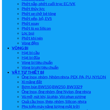
Phớt nắp, phớt cuối trục EC/VK
Phớt thủy lực
Phớt xe chở bê tông
Phớt xếp, bộ, EVS
Phớt xoay
Phớt lò xo Silicon
Lọc bụi
Phớt khí nén
Vòng đệm
VÒNG BI
Hạt bi cầu
Hạt bi đũa
Vòng bi tiêu chuẩn
Vòng bi phi tiêu chuẩn
VẬT TƯ THIẾT BỊ
Ống Inox, nhôm, Nhôm nhựa, PEX, PA, PU, NYLON
Xi măng đất
Bơm bùn BW150,BW250, BW3329
Ống Inox, ống nhôm, ống Nylon, ống nhựa
Vú mỡ, nút khí, lá phíp, Vòi phun sương
Quả cầu Inox, thép, nhôm, Silicon, nhựa
Phụ kiện máy năng lượng mặt trời