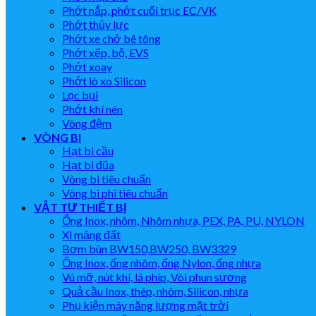
Phớt nắp, phớt cuối trục EC/VK
Phớt thủy lực
Phớt xe chở bê tông
Phớt xếp, bộ, EVS
Phớt xoay
Phớt lò xo Silicon
Lọc bụi
Phớt khí nén
Vòng đệm
VÒNG BI
Hạt bi cầu
Hạt bi đũa
Vòng bi tiêu chuẩn
Vòng bi phi tiêu chuẩn
VẬT TƯ THIẾT BỊ
Ống Inox, nhôm, Nhôm nhựa, PEX, PA, PU, NYLON
Xi măng đất
Bơm bùn BW150,BW250, BW3329
Ống Inox, ống nhôm, ống Nylon, ống nhựa
Vú mỡ, nút khí, lá phíp, Vòi phun sương
Quả cầu Inox, thép, nhôm, Silicon, nhựa
Phụ kiện máy năng lượng mặt trời