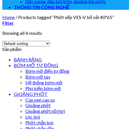
Dây curoa, dầu bôi trơn, gioăng kín nước
THÔNG TIN CÔNG NGHỆ
Home
/
Products tagged “Phớt xếp VES-V bố vải 40*65”
Filter
Showing all 4 results
Sản phẩm
BÁNH RĂNG
BƠM MỠ TỰ ĐỘNG
Bơm mỡ điện tự động
Bơm mỡ tay
Hệ thống bơm mỡ
Phụ kiện bơm mỡ
GIOĂNG PHỚT
Cup pen cao su
Gioăng phớt
Gioăng phớt nồi hơi
Lọc bụi
Phớt chắn bụi
Phớt chắn dầu