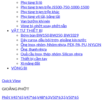
Phụ tùng Si lô
Phụ tùng trạm trộn JS500-750-1000-1500
Phụ tùng trạm trộn khác
Phụ tùng vít tải, băng tải
Van bướm khí nén
Vòng bi, phớt xoay, phớt nắp
VẬT TƯ THIẾT BỊ
Bơm bùn BW150,BW250, BW3329
Dây curoa, dầu bôi trơn, gioăng kín nước
Ống Inox, nhôm, Nhôm nhựa, PEX, PA, PU, NYLON
Ống, thanh nhựa
Quả cầu Inox, thép, nhôm, Silicon, nhựa
Thiết bị cầm tay
Xi măng đất
VÒNG BI
Quick View
GIOĂNG PHỚT
Phớt V45*65,V47*66,V48*63,V50*63,5,V50*65