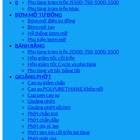
Phụ tùng trạm trộn JS500-750-1000-1500
0
Phụ tùng trạm trộn khác
BƠM MỠ TỰ ĐỘNG
Bơm mỡ điện tự động
Bơm mỡ tay
Hệ thống bơm mỡ
Phụ kiện bơm mỡ
BÁNH RĂNG
Phụ tùng trạm trộn JS500-750-1000-1500
Hộp giảm tốc cối trộn
Hộp giảm tốc Cyclo và phụ tùng
Phụ tùng vít tải, băng tải
GIOĂNG PHỚT
Cao su giảm chấn
Cao su POLYURETHANE Khớp nối
Cup pen cao su
Gioăng phớt
Gioăng phớt nồi hơi
Phớt chắn bụi
Phớt chắn dầu
Phớt dạ, nỉ, len
Phớt làm kín cối trộn bê tông
Phớt mặt chà