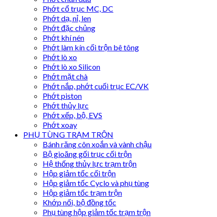
Phớt cổ trục MC, DC
Phớt dạ, nỉ, len
Phớt đặc chủng
Phớt khí nén
Phớt làm kín cối trộn bê tông
Phớt lò xo
Phớt lò xo Silicon
Phớt mặt chà
Phớt nắp, phớt cuối trục EC/VK
Phớt piston
Phớt thủy lực
Phớt xếp, bộ, EVS
Phớt xoay
PHỤ TÙNG TRẠM TRỘN
Bánh răng côn xoắn và vành chậu
Bộ gioăng gối trục cối trộn
Hệ thống thủy lực trạm trộn
Hộp giảm tốc cối trộn
Hộp giảm tốc Cyclo và phụ tùng
Hộp giảm tốc trạm trộn
Khớp nối, bộ đồng tốc
Phụ tùng hộp giảm tốc trạm trộn