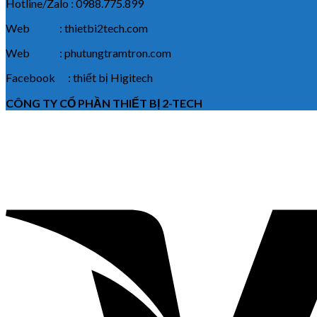
Hotline/Zalo : 0988.775.899
Web : thietbi2tech.com
Web : phutungtramtron.com
Facebook : thiết bị Higitech
CÔNG TY CỔ PHẦN THIẾT BỊ 2-TECH