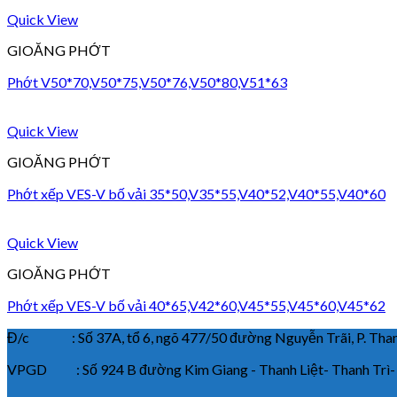
Quick View
GIOĂNG PHỚT
Phớt V50*70,V50*75,V50*76,V50*80,V51*63
Quick View
GIOĂNG PHỚT
Phớt xếp VES-V bố vải 35*50,V35*55,V40*52,V40*55,V40*60
Quick View
GIOĂNG PHỚT
Phớt xếp VES-V bố vải 40*65,V42*60,V45*55,V45*60,V45*62
Đ/c : Số 37A, tổ 6, ngõ 477/50 đường Nguyễn Trãi, P. Thanh
VPGD : Số 924 B đường Kim Giang - Thanh Liệt- Thanh Trì-