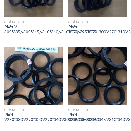
GIOĂNG PHỚT
GIOĂNG PHỚT
Phớt V
Phớt
305*335,V305*345,V310*340,V310*350,V315*355
V270*295,V270*300,V270*310,V2
GIOĂNG PHỚT
GIOĂNG PHỚT
Phớt
Phớt
V280*330,V290*320,V290*340,V300*330,V300*340
V305*335,V305*345,V310*340,V3