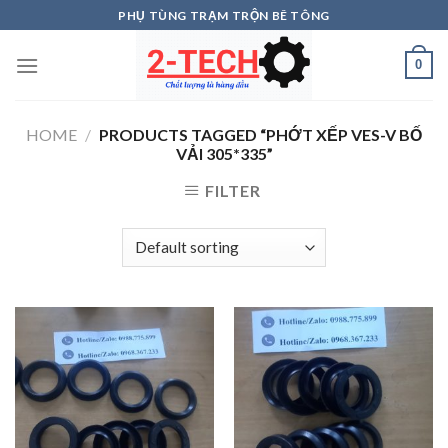
Skip
PHỤ TÙNG TRẠM TRỘN BÊ TÔNG
to
content
0
HOME
/
PRODUCTS TAGGED “PHỚT XẾP VES-V BỐ
VẢI 305*335”
FILTER