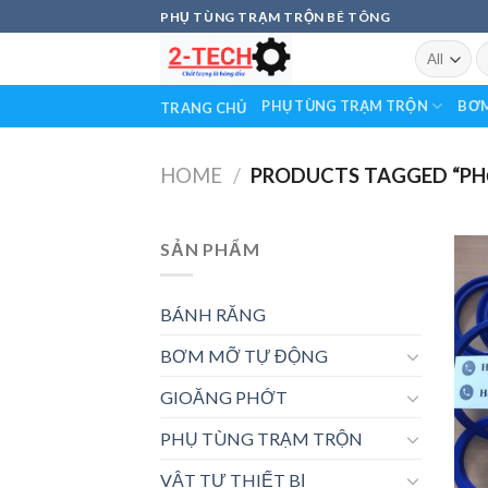
Skip
PHỤ TÙNG TRẠM TRỘN BÊ TÔNG
to
S
content
fo
PHỤ TÙNG TRẠM TRỘN
BƠM
TRANG CHỦ
HOME
/
PRODUCTS TAGGED “PHỚ
SẢN PHẨM
BÁNH RĂNG
BƠM MỠ TỰ ĐỘNG
GIOĂNG PHỚT
PHỤ TÙNG TRẠM TRỘN
VẬT TƯ THIẾT BỊ