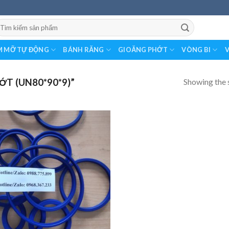
earch
r:
 MỠ TỰ ĐỘNG
BÁNH RĂNG
GIOĂNG PHỚT
VÒNG BI
V
Showing the s
T (UN80*90*9)”