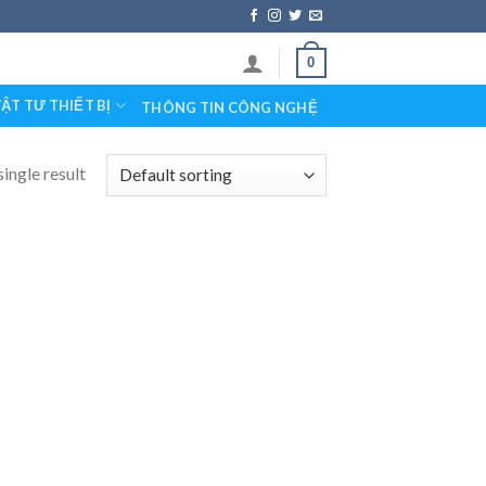
0
ẬT TƯ THIẾT BỊ
THÔNG TIN CÔNG NGHỆ
ingle result