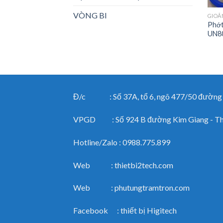
VÒNG BI
GIOĂ
Phớt
UN80
Đ/c : Số 37A, tổ 6, ngõ 477/50 đường Ng
VPGD : Số 924 B đường Kim Giang - Than
Hotline/Zalo : 0988.775.899
Web : thietbi2tech.com
Web : phutungtramtron.com
Facebook : thiết bị Higitech